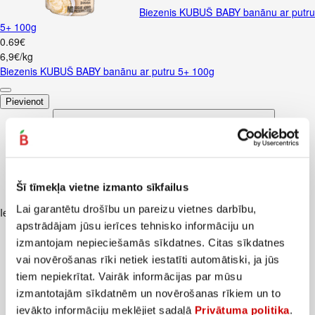
Biezenis KUBUŠ BABY banānu ar putr
5+ 100g
0
.
69
€
6,9€/kg
Biezenis KUBUŠ BABY banānu ar putru 5+ 100g
Pievienot
Šī tīmekļa vietne izmanto sīkfailus
Lai garantētu drošību un pareizu vietnes darbību,
Iesakām ar
apstrādājam jūsu ierīces tehnisko informāciju un
izmantojam nepieciešamās sīkdatnes. Citas sīkdatnes
vai novērošanas rīki netiek iestatīti automātiski, ja jūs
tiem nepiekrītat. Vairāk informācijas par mūsu
izmantotajām sīkdatnēm un novērošanas rīkiem un to
ievākto informāciju meklējiet sadaļā
Privātuma politika
.