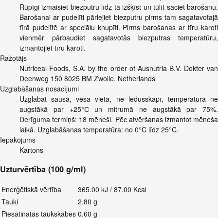
Rūpīgi izmaisiet biezputru līdz tā izšķīst un tūlīt sāciet barošanu.
Barošanai ar pudelīti pārlejiet biezputru pirms tam sagatavotajā
tīrā pudelītē ar speciālu knupīti. Pirms barošanas ar tīru karoti
vienmēr pārbaudiet sagatavotās biezputras temperatūru,
izmantojiet tīru karoti.
Ražotājs
Nutriceal Foods, S.A. by the order of Ausnutria B.V. Dokter van
Deenweg 150 8025 BM Zwolle, Netherlands
Uzglabāšanas nosacījumi
Uzglabāt sausā, vēsā vietā, ne ledusskapī, temperatūrā ne
augstākā par +25°С un mitrumā ne augstākā par 75%.
Derīguma termiņš: 18 mēneši. Pēc atvēršanas izmantot mēneša
laikā. Uzglabāšanas temperatūra: no 0°C līdz 25°C.
Iepakojums
Kartons
Uzturvērtība (100 g/ml)
Enerģētiskā vērtība
365.00 kJ / 87.00 Kcal
Tauki
2.80 g
Piesātinātas taukskābes
0.60 g