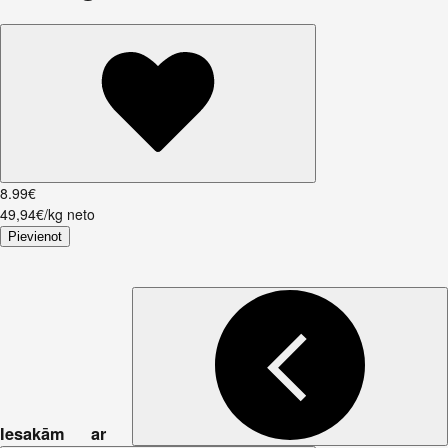
8
.
99
€
49,94€/kg neto
Pievienot
Iesakām ar