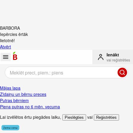
BARBORA
Iepērcies ērtāk
lietotnē!
Atvērt
Ienākt
vai reģistrēties
Mājas lapa
Zīdaiņu un bērnu preces
Putras bērniem
Piena putras no 6 mēn. vecuma
Lai izvēlētos ērtu piegādes laiku
,
vai
Pieslēgties
Reģistrēties