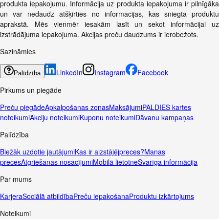
produkta iepakojumu. Informācija uz produkta iepakojuma ir pilnīgāka
un var nedaudz atšķirties no informācijas, kas sniegta produktu
aprakstā. Mēs vienmēr iesakām lasīt un sekot informācijai uz
izstrādājuma iepakojuma. Akcijas preču daudzums ir ierobežots.
Sazināmies
LinkedIn
Instagram
Facebook
Palīdzība
Pirkums un piegāde
Preču piegāde
Apkalpošanas zonas
Maksājumi
PALDIES kartes
noteikumi
Akciju noteikumi
Kuponu noteikumi
Dāvanu kampaņas
Palīdzība
Biežāk uzdotie jautājumi
Kas ir aizstājējpreces?
Manas
preces
Atgriešanas nosacījumi
Mobilā lietotne
Svarīga informācija
Par mums
Karjera
Sociālā atbildība
Preču iepakošana
Produktu izkārtojums
Noteikumi