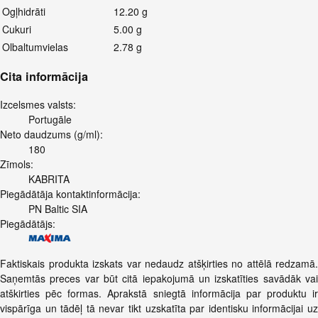
Ogļhidrāti
12.20 g
Cukuri
5.00 g
Olbaltumvielas
2.78 g
Cita informācija
Izcelsmes valsts:
Portugāle
Neto daudzums (g/ml):
180
Zīmols:
KABRITA
Piegādātāja kontaktinformācija:
PN Baltic SIA
Piegādātājs:
Faktiskais produkta izskats var nedaudz atšķirties no attēlā redzamā.
Saņemtās preces var būt citā iepakojumā un izskatīties savādāk vai
atškirties pēc formas. Aprakstā sniegtā informācija par produktu ir
vispārīga un tādēļ tā nevar tikt uzskatīta par identisku informācijai uz