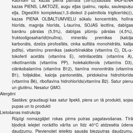
Kabrita® uz kazas piena pamata (38%)(sausais VĀJPIENA
kazas PIENS, LAKTOZE, augu eļļas (palmu, rapšu, saulespuķu
eļļa, DigestX® komplekss(1,3-dioleol 2-palmitiola triglicerīds))),
kazas PIENA OLBALTUMVIELU sūkalu koncentrāts, holīna
hlorīds, magnija hlorīds, L-taurīns, SOJAS lecitīns, dabīgas
banānu pārslas (5,5%), dabīgas plūmju pārslas (4,5%),
fruktooligosaharīdi(inulīns), minerālu premikss (kalcija
karbonāts, dzelzs pirofosfāts, cinka sulfāta monohidrāts, kalija
jodīts), vitamīnu premikss (askorbīnskābe (vitamīns C), DL-α-
tokoferil acetāts (vitamīns E), retinilacetāts (vitamīns A),
nikotīnamīds (vitamīns PP), holekalciferols (vitamīns D3),
ciānkobalamīns (vitamīns B12), tiamīna mononitrāts (vitamīns
B1), folijskābe, kalcija pantonetāts, piridoksīna hidrohlorīds
(vitamīns B6), riboflavīna hidrohlorīds(vitamīns B2). Satur pienu
un glutēnu. Nesatur ĢMO.
Alergēni
Sastāvs: graudaugi kas satur lipekli, piens un tā produkti, sojas
pupas un to produkti
Lietošanas instrukcija
Rūpīgi nomazgājiet rokas pirms putras pagatavošanas. Tīrā
bļodiņā ielejiet norādīto vārīta un līdz 40°C atdzesēta ūdens
daudzumu. Pievienojiet ieteikto sausās biezputras daudzumu.