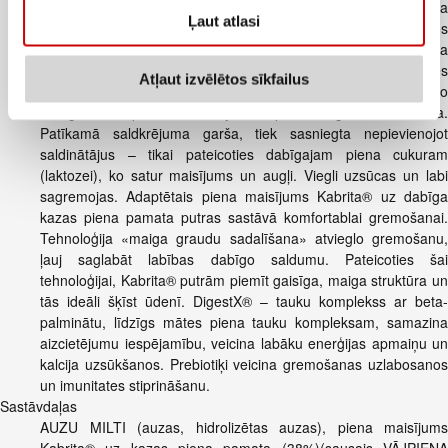
sadalīšanas tehnoloģija Maiga auzu pārslu putra uz adaptēta
Ļaut atlasi
maisījuma Kabrita® pamata ar pievienotu nogatavojusos
bananu un veselīgajām žāvētajām plūmēm. Ideāli piemērota
saudzīgai un sabalansētai mazuļa ēdināšanai pirmajā dzīves
Atļaut izvēlētos sīkfailus
gadā. Barojošajam auzu pārslu un Kabrita® maisījuma, no
dabīgā kazas piena, savienojumam piemīt augsta uzturvērtība.
Patīkamā saldkrējuma garša, tiek sasniegta nepievienojot
saldinātājus – tikai pateicoties dabīgajam piena cukuram
(laktozei), ko satur maisījums un augļi. Viegli uzsūcas un labi
sagremojas. Adaptētais piena maisījums Kabrita® uz dabīga
kazas piena pamata putras sastāvā komfortablai gremošanai.
Tehnoloģija «maiga graudu sadalīšana» atvieglo gremošanu,
ļauj saglabāt labības dabīgo saldumu. Pateicoties šai
tehnoloģijai, Kabrita® putrām piemīt gaisīga, maiga struktūra un
tās ideāli šķīst ūdenī. DigestX® – tauku komplekss ar beta-
palminātu, līdzīgs mātes piena tauku kompleksam, samazina
aizcietējumu iespējamību, veicina labāku enerģijas apmaiņu un
kalcija uzsūkšanos. Prebiotiķi veicina gremošanas uzlabosanos
un imunitates stiprināšanu.
Sastāvdaļas
AUZU MILTI (auzas, hidrolizētas auzas), piena maisījums