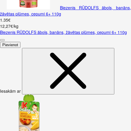
Biezenis RŪDOLFS ābols, banāns,
žāvētas plūmes, cepumi 6+ 110g
1
.
35
€
12,27€/kg
Biezenis RŪDOLFS ābols, banāns, žāvētas plūmes, cepumi 6+ 110g
Pievienot
Iesakām ar