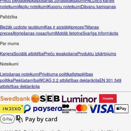
Preču piegāde
Apkalpošanas zonas
Maksājumi
PALDIES kartes
noteikumi
Akciju noteikumi
Kuponu noteikumi
Dāvanu kampaņas
Palīdzība
Biežāk uzdotie jautājumi
Kas ir aizstājējpreces?
Manas
preces
Atgriešanas nosacījumi
Mobilā lietotne
Svarīga informācija
Par mums
Karjera
Sociālā atbildība
Preču iepakošana
Produktu izkārtojums
Noteikumi
Lietošanas noteikumi
Privātuma politika
Ilgtspējības
politika
Piekļūstamība
WCAG 2.2 atbilstības deklarācija
EN 301 549
atbilstības deklarācija