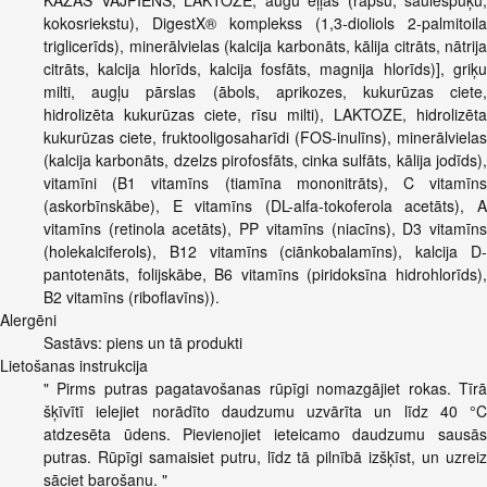
KAZAS VĀJPIENS, LAKTOZE, augu eļļas (rapšu, saulespuķu,
kokosriekstu), DigestX® komplekss (1,3-dioliols 2-palmitoila
triglicerīds), minerālvielas (kalcija karbonāts, kālija citrāts, nātrija
citrāts, kalcija hlorīds, kalcija fosfāts, magnija hlorīds)], griķu
milti, augļu pārslas (ābols, aprikozes, kukurūzas ciete,
hidrolizēta kukurūzas ciete, rīsu milti), LAKTOZE, hidrolizēta
kukurūzas ciete, fruktooligosaharīdi (FOS-inulīns), minerālvielas
(kalcija karbonāts, dzelzs pirofosfāts, cinka sulfāts, kālija jodīds),
vitamīni (B1 vitamīns (tiamīna mononitrāts), C vitamīns
(askorbīnskābe), E vitamīns (DL-alfa-tokoferola acetāts), A
vitamīns (retinola acetāts), PP vitamīns (niacīns), D3 vitamīns
(holekalciferols), B12 vitamīns (ciānkobalamīns), kalcija D-
pantotenāts, folijskābe, B6 vitamīns (piridoksīna hidrohlorīds),
B2 vitamīns (riboflavīns)).
Alergēni
Sastāvs: piens un tā produkti
Lietošanas instrukcija
" Pirms putras pagatavošanas rūpīgi nomazgājiet rokas. Tīrā
šķīvītī ielejiet norādīto daudzumu uzvārīta un līdz 40 °C
atdzesēta ūdens. Pievienojiet ieteicamo daudzumu sausās
putras. Rūpīgi samaisiet putru, līdz tā pilnībā izšķīst, un uzreiz
sāciet barošanu. "