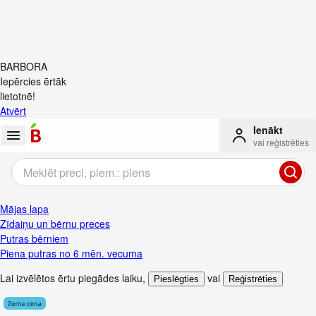
BARBORA
Iepērcies ērtāk
lietotnē!
Atvērt
Ienākt
vai reģistrēties
Mājas lapa
Zīdaiņu un bērnu preces
Putras bērniem
Piena putras no 6 mēn. vecuma
Lai izvēlētos ērtu piegādes laiku
,
vai
Pieslēgties
Reģistrēties