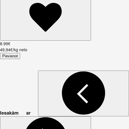
8
.
99
€
49,94€/kg neto
Pievienot
Iesakām ar