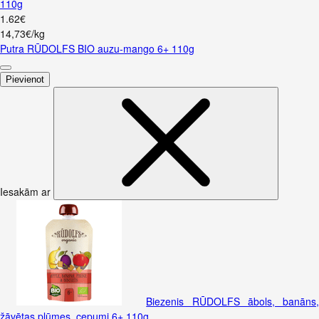
110g
1
.
62
€
14,73€/kg
Putra RŪDOLFS BIO auzu-mango 6+ 110g
Pievienot
Iesakām ar
Biezenis RŪDOLFS ābols, banāns,
žāvētas plūmes, cepumi 6+ 110g