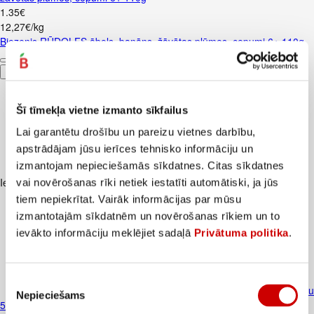
1
.
35
€
12,27€/kg
Biezenis RŪDOLFS ābols, banāns, žāvētas plūmes, cepumi 6+ 110g
Pievienot
Šī tīmekļa vietne izmanto sīkfailus
Lai garantētu drošību un pareizu vietnes darbību,
apstrādājam jūsu ierīces tehnisko informāciju un
izmantojam nepieciešamās sīkdatnes. Citas sīkdatnes
Iesakām ar
vai novērošanas rīki netiek iestatīti automātiski, ja jūs
tiem nepiekrītat. Vairāk informācijas par mūsu
izmantotajām sīkdatnēm un novērošanas rīkiem un to
ievākto informāciju meklējiet sadaļā
Privātuma politika
.
Piekrišanas
Biezenis KUBUŠ BABY banānu ar putr
Nepieciešams
izvēle
5+ 100g