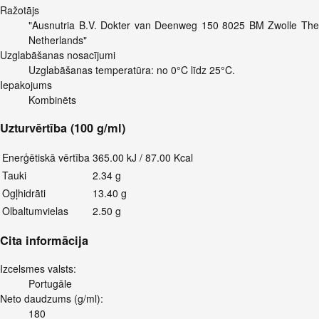
Ražotājs
"Ausnutria B.V. Dokter van Deenweg 150 8025 BM Zwolle The
Netherlands"
Uzglabāšanas nosacījumi
Uzglabāšanas temperatūra: no 0°C līdz 25°C.
Iepakojums
Kombinēts
Uzturvērtība (100 g/ml)
Enerģētiskā vērtība
365.00 kJ / 87.00 Kcal
Tauki
2.34 g
Ogļhidrāti
13.40 g
Olbaltumvielas
2.50 g
Cita informācija
Izcelsmes valsts:
Portugāle
Neto daudzums (g/ml):
180