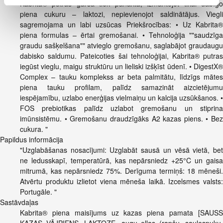
Kabrita® putras garša tiek panākta, izmantojot tikai dabīgo
piena cukuru – laktozi, nepievienojot saldinātājus. Viegli
sagremojama un labi uzsūcas Priekšrocības: • Uz Kabrita®
piena formulas – ērtai gremošanai. • Tehnoloģija ""saudzīga
graudu sašķelšana"" atvieglo gremošanu, saglabājot graudaugu
dabisko saldumu. Pateicoties šai tehnoloģijai, Kabrita® putras
iegūst vieglu, maigu struktūru un lieliski izšķīst ūdenī. • DigestX®
Complex – tauku komplekss ar beta palmitātu, līdzīgs mātes
piena tauku profilam, palīdz samazināt aizcietējumu
iespējamību, uzlabo enerģijas vielmaiņu un kalcija uzsūkšanos. •
FOS prebiotikas palīdz uzlabot gremošanu un stiprina
imūnsistēmu. • Gremošanu draudzīgāks A2 kazas piens. • Bez
cukura. "
Papildus informācija
"Uzglabāšanas nosacījumi: Uzglabāt sausā un vēsā vietā, bet
ne ledusskapī, temperatūrā, kas nepārsniedz +25°C un gaisa
mitrumā, kas nepārsniedz 75%. Derīguma termiņš: 18 mēneši.
Atvērtu produktu izlietot viena mēneša laikā. Izcelsmes valsts:
Portugāle. "
Sastāvdaļas
Kabrita® piena maisījums uz kazas piena pamata [SAUSS