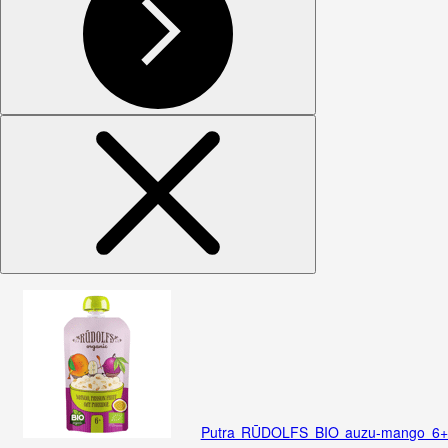
Putra RŪDOLFS BIO auzu-mango 6