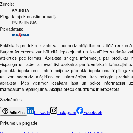
Zīmols:
KABRITA
Piegādātāja kontaktinformācija:
PN Baltic SIA
Piegādātājs:
Faktiskais produkta izskats var nedaudz atšķirties no attēlā redzamā.
Saņemtās preces var būt citā iepakojumā un izskatīties savādāk vai
atškirties pēc formas. Aprakstā sniegtā informācija par produktu ir
vispārīga un tādēļ tā nevar tikt uzskatīta par identisku informācijai uz
produkta iepakojumu. Informācija uz produkta iepakojuma ir pilnīgāka
un var nedaudz atšķirties no informācijas, kas sniegta produktu
aprakstā. Mēs vienmēr iesakām lasīt un sekot informācijai uz
izstrādājuma iepakojuma. Akcijas preču daudzums ir ierobežots.
Sazināmies
LinkedIn
Instagram
Facebook
Palīdzība
Pirkums un piegāde