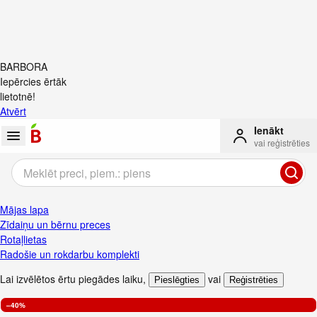
BARBORA
Iepērcies ērtāk
lietotnē!
Atvērt
Ienākt
vai reģistrēties
Mājas lapa
Zīdaiņu un bērnu preces
Rotaļlietas
Radošie un rokdarbu komplekti
Lai izvēlētos ērtu piegādes laiku
,
vai
Pieslēgties
Reģistrēties
–40%