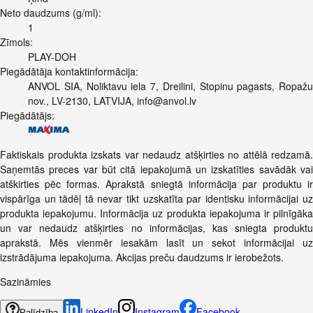
Neto daudzums (g/ml):
1
Zīmols:
PLAY-DOH
Piegādātāja kontaktinformācija:
ANVOL SIA, Noliktavu iela 7, Dreilini, Stopinu pagasts, Ropažu
nov., LV-2130, LATVIJA,
info@anvol.lv
Piegādātājs:
Faktiskais produkta izskats var nedaudz atšķirties no attēlā redzamā.
Saņemtās preces var būt citā iepakojumā un izskatīties savādāk vai
atškirties pēc formas. Aprakstā sniegtā informācija par produktu ir
vispārīga un tādēļ tā nevar tikt uzskatīta par identisku informācijai uz
produkta iepakojumu. Informācija uz produkta iepakojuma ir pilnīgāka
un var nedaudz atšķirties no informācijas, kas sniegta produktu
aprakstā. Mēs vienmēr iesakām lasīt un sekot informācijai uz
izstrādājuma iepakojuma. Akcijas preču daudzums ir ierobežots.
Sazināmies
LinkedIn
Instagram
Facebook
Palīdzība