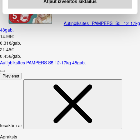
Atļaut izvēlētos sīkfailus
Autiņbiksītes PAMPERS S5 12-17kg
48gab.
14
.
99
€
0,31€/gab.
21
.
45
€
0,45€/gab.
Autiņbiksītes PAMPERS S5 12-17kg 48gab.
Pievienot
Iesakām ar
Apraksts