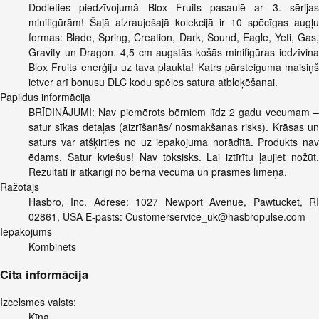
Dodieties piedzīvojumā Blox Fruits pasaulē ar 3. sērijas
minifigūrām! Šajā aizraujošajā kolekcijā ir 10 spēcīgas augļu
formas: Blade, Spring, Creation, Dark, Sound, Eagle, Yeti, Gas,
Gravity un Dragon. 4,5 cm augstās košās minifigūras iedzīvina
Blox Fruits enerģiju uz tava plaukta! Katrs pārsteiguma maisiņš
ietver arī bonusu DLC kodu spēles satura atbloķēšanai.
Papildus informācija
BRĪDINĀJUMI: Nav piemērots bērniem līdz 2 gadu vecumam –
satur sīkas detaļas (aizrīšanās/ nosmakšanas risks). Krāsas un
saturs var atšķirties no uz iepakojuma norādītā. Produkts nav
ēdams. Satur kviešus! Nav toksisks. Lai iztīrītu ļaujiet nožūt.
Rezultāti ir atkarīgi no bērna vecuma un prasmes līmeņa.
Ražotājs
Hasbro, Inc. Adrese: 1027 Newport Avenue, Pawtucket, RI
02861, USA E-pasts:
Customerservice_uk@hasbropulse.com
Iepakojums
Kombinēts
Cita informācija
Izcelsmes valsts:
Ķīna