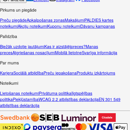
Pirkums un piegāde
Preču piegāde
Apkalpošanas zonas
Maksājumi
PALDIES kartes
noteikumi
Akciju noteikumi
Kuponu noteikumi
Dāvanu kampaņas
Palīdzība
Biežāk uzdotie jautājumi
Kas ir aizstājējpreces?
Manas
preces
Atgriešanas nosacījumi
Mobilā lietotne
Svarīga informācija
Par mums
Karjera
Sociālā atbildība
Preču iepakošana
Produktu izkārtojums
Noteikumi
Lietošanas noteikumi
Privātuma politika
Ilgtspējības
politika
Piekļūstamība
WCAG 2.2 atbilstības deklarācija
EN 301 549
atbilstības deklarācija