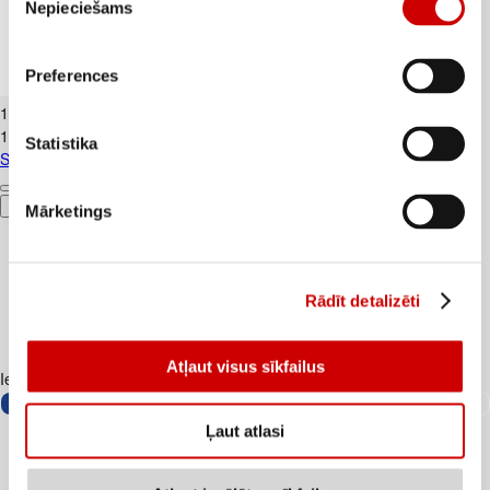
Nepieciešams
izvēle
Preferences
Spēļu kārtis
1
.
99
€
1,99€/gab.
Statistika
Spēļu kārtis
Pievienot
Mārketings
Rādīt detalizēti
Atļaut visus sīkfailus
Iesakām ar
Ļaut atlasi