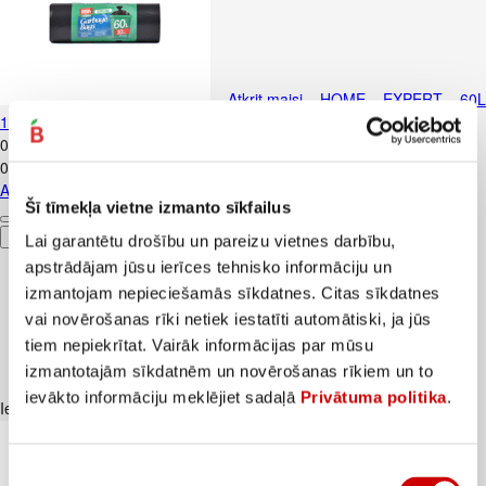
Atkrit.maisi HOME EXPERT 60L
10gab.30mkr
0
.
89
€
0,09€/gab.
Atkrit.maisi HOME EXPERT 60L 10gab.30mkr
Šī tīmekļa vietne izmanto sīkfailus
Pievienot
Lai garantētu drošību un pareizu vietnes darbību,
apstrādājam jūsu ierīces tehnisko informāciju un
izmantojam nepieciešamās sīkdatnes. Citas sīkdatnes
vai novērošanas rīki netiek iestatīti automātiski, ja jūs
tiem nepiekrītat. Vairāk informācijas par mūsu
izmantotajām sīkdatnēm un novērošanas rīkiem un to
ievākto informāciju meklējiet sadaļā
Privātuma politika
.
Iesakām ar
Piekrišanas