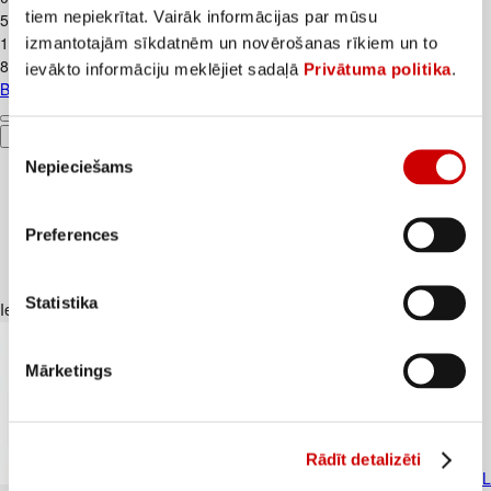
tiem nepiekrītat. Vairāk informācijas par mūsu
5,5€/kg
1
.
59
€
izmantotajām sīkdatnēm un novērošanas rīkiem un to
8,83€/kg
ievākto informāciju meklējiet sadaļā
Privātuma politika
.
Biezpiens 9% VALMIERA 180g
Pievienot
Piekrišanas
Nepieciešams
izvēle
Preferences
Statistika
Iesakām ar
Mārketings
Rādīt detalizēti
Cāļa šķiņķi atkauloti bez ādas WELL