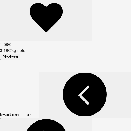
1
.
59
€
3,18€/kg neto
Pievienot
Iesakām ar