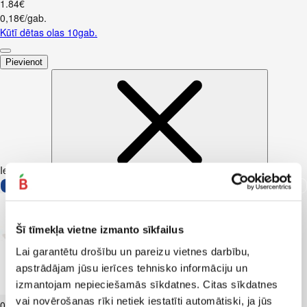
1
.
84
€
0,18€/gab.
Kūtī dētas olas 10gab.
Pievienot
Iesakām ar
Šī tīmekļa vietne izmanto sīkfailus
Lai garantētu drošību un pareizu vietnes darbību,
apstrādājam jūsu ierīces tehnisko informāciju un
izmantojam nepieciešamās sīkdatnes. Citas sīkdatnes
Biezpiens 9% VALMIERA 180g
vai novērošanas rīki netiek iestatīti automātiski, ja jūs
0
.
99
€