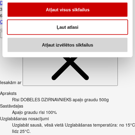
DONE 500g
3
.
08
€
Atļaut visus sīkfailus
6,16€/kg
Cāļa šķiņķi atkauloti bez ādas WELL DONE 500g
Ļaut atlasi
Pievienot
Atļaut izvēlētos sīkfailus
Iesakām ar
Apraksts
Rīsi DOBELES DZIRNAVNIEKS apaļo graudu 500g
Sastāvdaļas
Apaļo graudu rīsi 100%
Uzglabāšanas nosacījumi
Uzglabāt sausā, vēsā vietā Uzglabāšanas temperatūra: no 15°C
līdz 25°C.