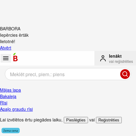
BARBORA
Iepērcies ērtāk
lietotnē!
Atvērt
Ienākt
vai reģistrēties
Mājas lapa
Bakaleja
Rīsi
Apaļo graudu rīsi
Lai izvēlētos ērtu piegādes laiku
,
vai
Pieslēgties
Reģistrēties