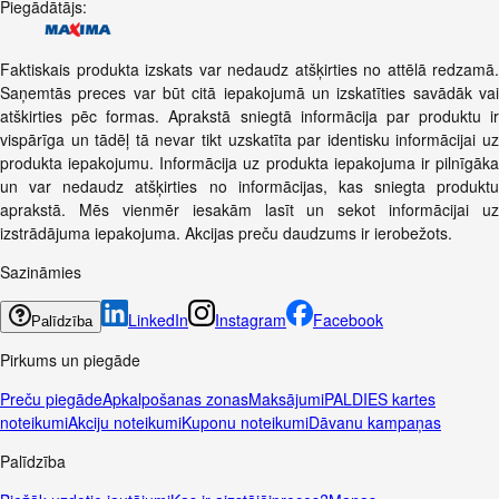
Piegādātājs:
Faktiskais produkta izskats var nedaudz atšķirties no attēlā redzamā.
Saņemtās preces var būt citā iepakojumā un izskatīties savādāk vai
atškirties pēc formas. Aprakstā sniegtā informācija par produktu ir
vispārīga un tādēļ tā nevar tikt uzskatīta par identisku informācijai uz
produkta iepakojumu. Informācija uz produkta iepakojuma ir pilnīgāka
un var nedaudz atšķirties no informācijas, kas sniegta produktu
aprakstā. Mēs vienmēr iesakām lasīt un sekot informācijai uz
izstrādājuma iepakojuma. Akcijas preču daudzums ir ierobežots.
Sazināmies
LinkedIn
Instagram
Facebook
Palīdzība
Pirkums un piegāde
Preču piegāde
Apkalpošanas zonas
Maksājumi
PALDIES kartes
noteikumi
Akciju noteikumi
Kuponu noteikumi
Dāvanu kampaņas
Palīdzība