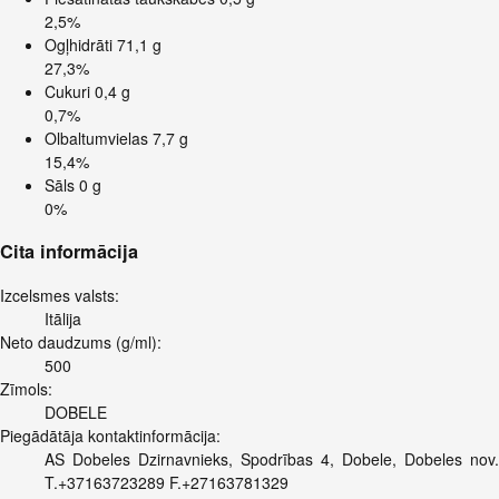
2,5%
Ogļhidrāti
71,1 g
27,3%
Cukuri
0,4 g
0,7%
Olbaltumvielas
7,7 g
15,4%
Sāls
0 g
0%
Cita informācija
Izcelsmes valsts:
Itālija
Neto daudzums (g/ml):
500
Zīmols:
DOBELE
Piegādātāja kontaktinformācija:
AS Dobeles Dzirnavnieks, Spodrības 4, Dobele, Dobeles nov.
T.+37163723289 F.+27163781329