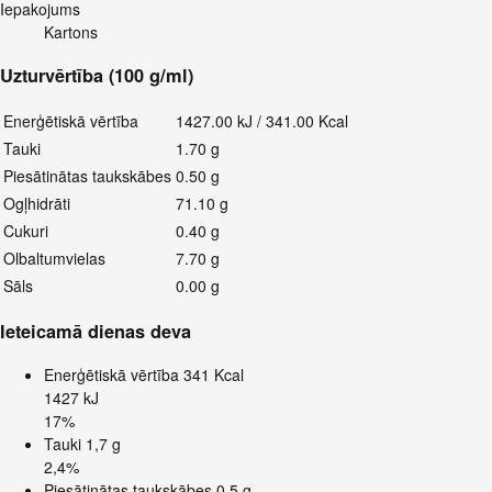
Iepakojums
Kartons
Uzturvērtība (100 g/ml)
Enerģētiskā vērtība
1427.00 kJ / 341.00 Kcal
Tauki
1.70 g
Piesātinātas taukskābes
0.50 g
Ogļhidrāti
71.10 g
Cukuri
0.40 g
Olbaltumvielas
7.70 g
Sāls
0.00 g
Ieteicamā dienas deva
Enerģētiskā vērtība
341 Kcal
1427 kJ
17%
Tauki
1,7 g
2,4%
Piesātinātas taukskābes
0,5 g