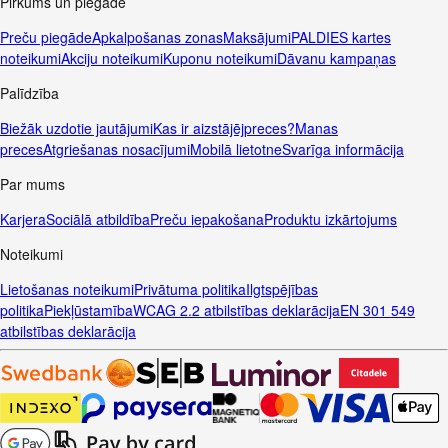
Pirkums un piegāde
Preču piegāde
Apkalpošanas zonas
Maksājumi
PALDIES kartes
noteikumi
Akciju noteikumi
Kuponu noteikumi
Dāvanu kampaņas
Palīdzība
Biežāk uzdotie jautājumi
Kas ir aizstājējpreces?
Manas
preces
Atgriešanas nosacījumi
Mobilā lietotne
Svarīga informācija
Par mums
Karjera
Sociālā atbildība
Preču iepakošana
Produktu izkārtojums
Noteikumi
Lietošanas noteikumi
Privātuma politika
Ilgtspējības
politika
Piekļūstamība
WCAG 2.2 atbilstības deklarācija
EN 301 549
atbilstības deklarācija