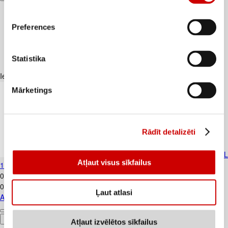
Preferences
Statistika
Iesakām ar
Mārketings
Rādīt detalizēti
Atkrit.maisi HOME EXPERT 60L
Atļaut visus sīkfailus
10gab.30mkr
0
.
89
€
0,09€/gab.
Ļaut atlasi
Atkrit.maisi HOME EXPERT 60L 10gab.30mkr
Pievienot
Atļaut izvēlētos sīkfailus