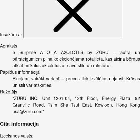
Iesakām ar
Apraksts
5 Surprise A-LOT-A AXOLOTLS by ZURU – jautra un
pārsteigumiem pilna kolekcionējama rotaļlieta, kas aicina bērnus
atklāt unikālus aksolotus ar savu stilu un raksturu.
Papildus informācija
Pieejami vairāki varianti – preces tiek izvēlētas nejauši. Krāsas
un stili var atšķirties.
Ražotājs
"ZURU INC. Unit 1201-04, 12th Floor, Energy Plaza, 92
Granville Road, Tsim Sha Tsui East, Kowloon, Hong Kong
usa@zuru.com
"
Cita informācija
Izcelsmes valsts: