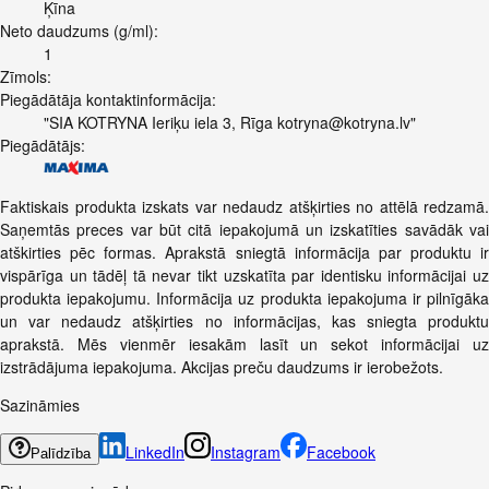
Ķīna
Neto daudzums (g/ml):
1
Zīmols:
Piegādātāja kontaktinformācija:
"SIA KOTRYNA Ieriķu iela 3, Rīga
kotryna@kotryna.lv
"
Piegādātājs:
Faktiskais produkta izskats var nedaudz atšķirties no attēlā redzamā.
Saņemtās preces var būt citā iepakojumā un izskatīties savādāk vai
atškirties pēc formas. Aprakstā sniegtā informācija par produktu ir
vispārīga un tādēļ tā nevar tikt uzskatīta par identisku informācijai uz
produkta iepakojumu. Informācija uz produkta iepakojuma ir pilnīgāka
un var nedaudz atšķirties no informācijas, kas sniegta produktu
aprakstā. Mēs vienmēr iesakām lasīt un sekot informācijai uz
izstrādājuma iepakojuma. Akcijas preču daudzums ir ierobežots.
Sazināmies
LinkedIn
Instagram
Facebook
Palīdzība