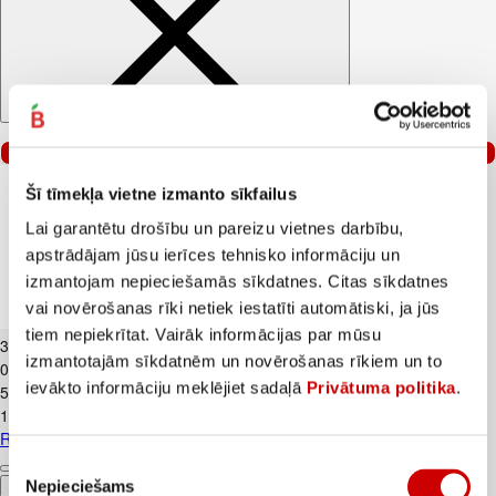
–40%
Šī tīmekļa vietne izmanto sīkfailus
Lai garantētu drošību un pareizu vietnes darbību,
apstrādājam jūsu ierīces tehnisko informāciju un
izmantojam nepieciešamās sīkdatnes. Citas sīkdatnes
vai novērošanas rīki netiek iestatīti automātiski, ja jūs
Radošais komplekts PLAY-DOH 4gab.
tiem nepiekrītat. Vairāk informācijas par mūsu
3
.
59
€
izmantotajām sīkdatnēm un novērošanas rīkiem un to
0,9€/gab.
ievākto informāciju meklējiet sadaļā
Privātuma politika
.
5
.
99
€
1,5€/gab.
Radošais komplekts PLAY-DOH 4gab.
Piekrišanas
Nepieciešams
Pievienot
izvēle