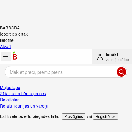
BARBORA
Iepērcies ērtāk
lietotnē!
Atvērt
Ienākt
vai reģistrēties
Mājas lapa
Zīdaiņu un bērnu preces
Rotaļlietas
Rotaļu figūriņas un varoņi
Lai izvēlētos ērtu piegādes laiku
,
vai
Pieslēgties
Reģistrēties