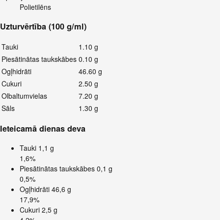
Polietilēns
Uzturvērtība (100 g/ml)
Tauki
1.10 g
Piesātinātas taukskābes
0.10 g
Ogļhidrāti
46.60 g
Cukuri
2.50 g
Olbaltumvielas
7.20 g
Sāls
1.30 g
Ieteicamā dienas deva
Tauki
1,1 g
1,6%
Piesātinātas taukskābes
0,1 g
0,5%
Ogļhidrāti
46,6 g
17,9%
Cukuri
2,5 g
4,2%