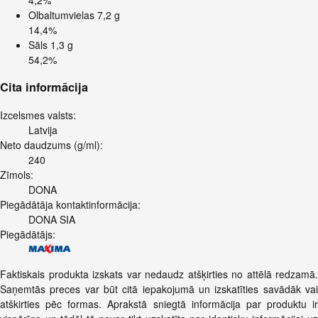
Olbaltumvielas
7,2 g
14,4%
Sāls
1,3 g
54,2%
Cita informācija
Izcelsmes valsts:
Latvija
Neto daudzums (g/ml):
240
Zīmols:
DONA
Piegādātāja kontaktinformācija:
DONA SIA
Piegādātājs:
Faktiskais produkta izskats var nedaudz atšķirties no attēlā redzamā.
Saņemtās preces var būt citā iepakojumā un izskatīties savādāk vai
atškirties pēc formas. Aprakstā sniegtā informācija par produktu ir