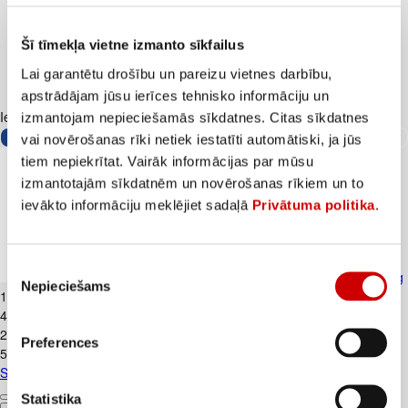
Šī tīmekļa vietne izmanto sīkfailus
Lai garantētu drošību un pareizu vietnes darbību,
apstrādājam jūsu ierīces tehnisko informāciju un
Iesakām ar
izmantojam nepieciešamās sīkdatnes. Citas sīkdatnes
vai novērošanas rīki netiek iestatīti automātiski, ja jūs
tiem nepiekrītat. Vairāk informācijas par mūsu
izmantotajām sīkdatnēm un novērošanas rīkiem un to
ievākto informāciju meklējiet sadaļā
Privātuma politika
.
Piekrišanas
Skābais krējums VALMIERA 20% 450g
Nepieciešams
izvēle
1
.
99
€
4,42€/kg
2
.
39
€
Preferences
5,31€/kg
Skābais krējums VALMIERA 20% 450g
Statistika