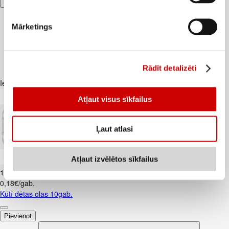
Pievienot
Mārketings
Rādīt detalizēti
Iesakām ar
Atļaut visus sīkfailus
Ļaut atlasi
Atļaut izvēlētos sīkfailus
Kūtī dētas olas 10gab.
1
.
84
€
0,18€/gab.
Kūtī dētas olas 10gab.
Pievienot