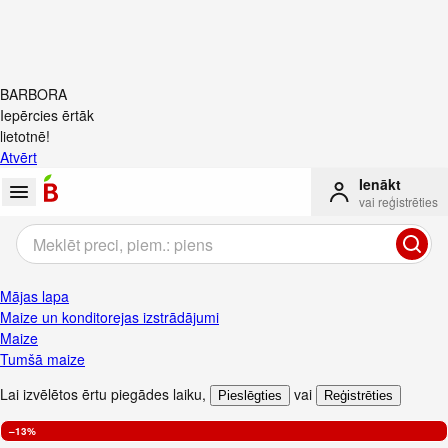
BARBORA
Iepērcies ērtāk
lietotnē!
Atvērt
Ienākt
vai reģistrēties
Mājas lapa
Maize un konditorejas izstrādājumi
Maize
Tumšā maize
Lai izvēlētos ērtu piegādes laiku
,
vai
Pieslēgties
Reģistrēties
–13%