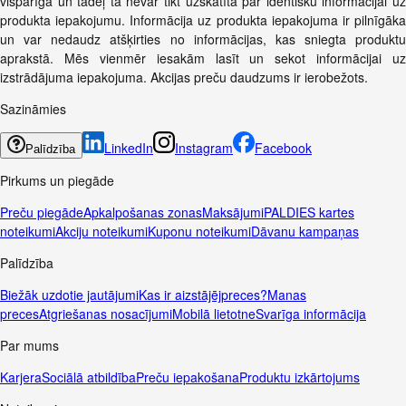
vispārīga un tādēļ tā nevar tikt uzskatīta par identisku informācijai uz
produkta iepakojumu. Informācija uz produkta iepakojuma ir pilnīgāka
un var nedaudz atšķirties no informācijas, kas sniegta produktu
aprakstā. Mēs vienmēr iesakām lasīt un sekot informācijai uz
izstrādājuma iepakojuma. Akcijas preču daudzums ir ierobežots.
Sazināmies
LinkedIn
Instagram
Facebook
Palīdzība
Pirkums un piegāde
Preču piegāde
Apkalpošanas zonas
Maksājumi
PALDIES kartes
noteikumi
Akciju noteikumi
Kuponu noteikumi
Dāvanu kampaņas
Palīdzība
Biežāk uzdotie jautājumi
Kas ir aizstājējpreces?
Manas
preces
Atgriešanas nosacījumi
Mobilā lietotne
Svarīga informācija
Par mums
Karjera
Sociālā atbildība
Preču iepakošana
Produktu izkārtojums