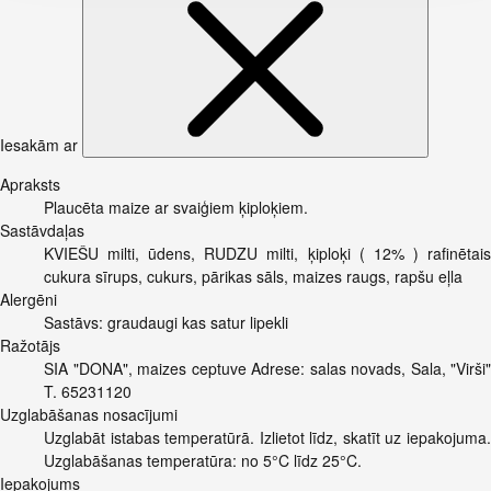
Iesakām ar
Apraksts
Plaucēta maize ar svaiģiem ķiploķiem.
Sastāvdaļas
KVIEŠU milti, ūdens, RUDZU milti, ķiploķi ( 12% ) rafinētais
cukura sīrups, cukurs, pārikas sāls, maizes raugs, rapšu eļla
Alergēni
Sastāvs: graudaugi kas satur lipekli
Ražotājs
SIA "DONA", maizes ceptuve Adrese: salas novads, Sala, "Virši"
T. 65231120
Uzglabāšanas nosacījumi
Uzglabāt istabas temperatūrā. Izlietot līdz, skatīt uz iepakojuma.
Uzglabāšanas temperatūra: no 5°C līdz 25°C.
Iepakojums