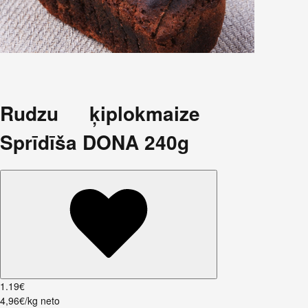
Rudzu ķiplokmaize
Sprīdīša DONA 240g
1
.
19
€
4,96€/kg neto