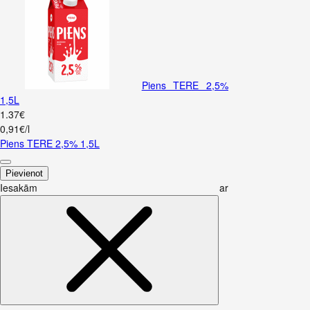
Piens TERE 2,5%
1,5L
1
.
37
€
0,91€/l
Piens TERE 2,5% 1,5L
Pievienot
Iesakām ar