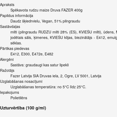
Apraksts
Spēkavota rudzu maize Druva FAZER 400g
Papildus informācija
Daudz šķiedrvielu, Vegan, 51% pilngraudu
Sastāvdaļas
milti (pilngraudu RUDZU milti 28% (ES), KVIEŠU milti), ūdens,
jodētais sāls, ķimenes, KVIEŠU klijas, biezinātājs - E412, emu
sēklas.
Pārtikas piedevas
E412, E300, E472e, E482
Alergēni
Sastāvs: graudaugi kas satur lipekli
Ražotājs
Fazer Latvija SIA Druvas iela, 2, Ogre, LV 5001, Latvija
Uzglabāšanas nosacījumi
Uzglabāšanas temperatūra: no 5°C līdz 25°C.
Iepakojums
Polietilēns
Uzturvērtība (100 g/ml)