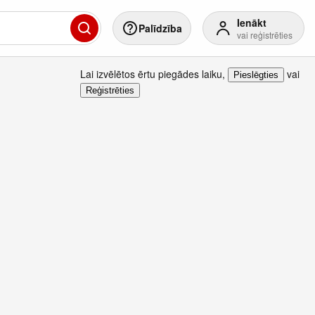
Ienākt
Palīdzība
vai reģistrēties
Lai izvēlētos ērtu piegādes laiku
,
vai
Pieslēgties
Reģistrēties