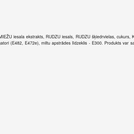
 MIEŽU iesala ekstrakts, RUDZU iesals, RUDZU šķiedrvielas, cukurs, K
lgatori (E482, E472e), miltu apstrādes līdzeklis - E300. Produkts var