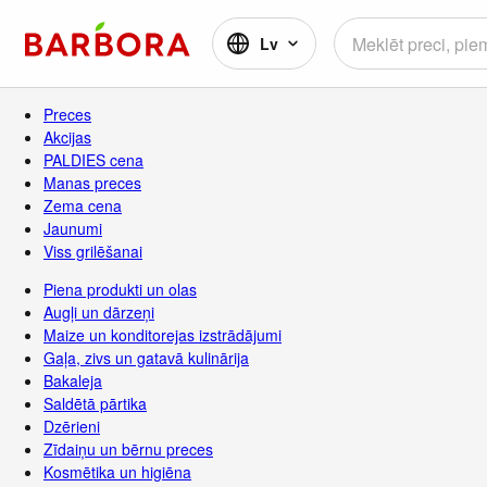
Lv
Preces
Akcijas
PALDIES cena
Manas preces
Zema cena
Jaunumi
Viss grilēšanai
Piena produkti un olas
Augļi un dārzeņi
Maize un konditorejas izstrādājumi
Gaļa, zivs un gatavā kulinārija
Bakaleja
Saldētā pārtika
Dzērieni
Zīdaiņu un bērnu preces
Kosmētika un higiēna