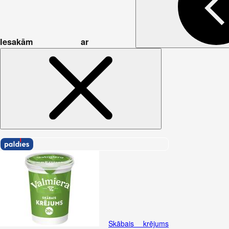
Iesakām ar
Skābais krējums