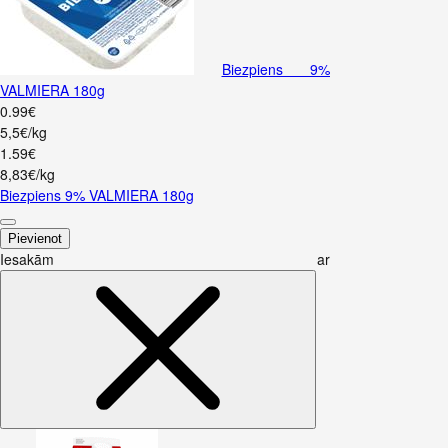
Biezpiens 9%
VALMIERA 180g
0
.
99
€
5,5€/kg
1
.
59
€
8,83€/kg
Biezpiens 9% VALMIERA 180g
Pievienot
Iesakām ar