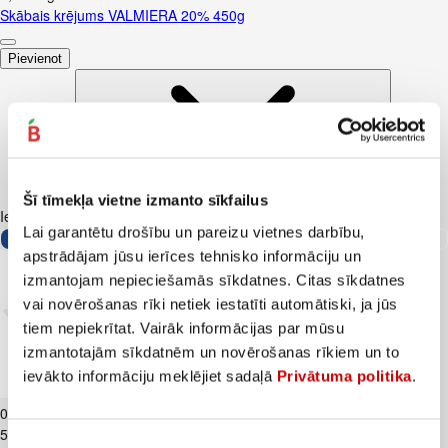
Skābais krējums VALMIERA 20% 450g
Pievienot
Šī tīmekļa vietne izmanto sīkfailus
Iesakām ar
Lai garantētu drošību un pareizu vietnes darbību,
apstrādājam jūsu ierīces tehnisko informāciju un
izmantojam nepieciešamās sīkdatnes. Citas sīkdatnes
vai novērošanas rīki netiek iestatīti automātiski, ja jūs
tiem nepiekrītat. Vairāk informācijas par mūsu
izmantotajām sīkdatnēm un novērošanas rīkiem un to
ievākto informāciju meklējiet sadaļā
Privātuma politika
.
Biezpiens 9% VALMIERA 180g
0
.
99
€
5,5€/kg
Piekrišanas