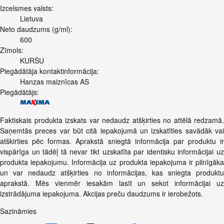
Izcelsmes valsts:
Lietuva
Neto daudzums (g/ml):
600
Zīmols:
KURŠU
Piegādātāja kontaktinformācija:
Hanzas maiznīcas AS
Piegādātājs:
Faktiskais produkta izskats var nedaudz atšķirties no attēlā redzamā.
Saņemtās preces var būt citā iepakojumā un izskatīties savādāk vai
atškirties pēc formas. Aprakstā sniegtā informācija par produktu ir
vispārīga un tādēļ tā nevar tikt uzskatīta par identisku informācijai uz
produkta iepakojumu. Informācija uz produkta iepakojuma ir pilnīgāka
un var nedaudz atšķirties no informācijas, kas sniegta produktu
aprakstā. Mēs vienmēr iesakām lasīt un sekot informācijai uz
izstrādājuma iepakojuma. Akcijas preču daudzums ir ierobežots.
Sazināmies