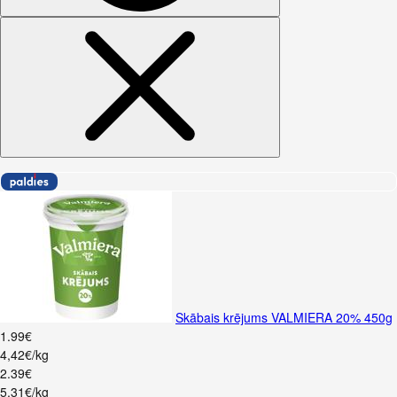
Skābais krējums VALMIERA 20% 450g
1
.
99
€
4,42€/kg
2
.
39
€
5,31€/kg