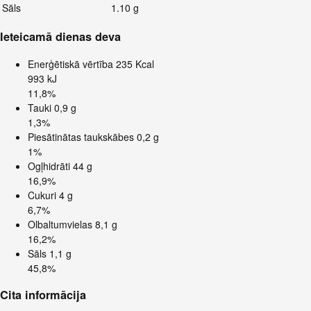
Sāls
1.10 g
Ieteicamā dienas deva
Enerģētiskā vērtība
235 Kcal
993 kJ
11,8%
Tauki
0,9 g
1,3%
Piesātinātas taukskābes
0,2 g
1%
Ogļhidrāti
44 g
16,9%
Cukuri
4 g
6,7%
Olbaltumvielas
8,1 g
16,2%
Sāls
1,1 g
45,8%
Cita informācija