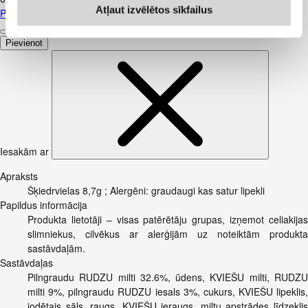
Atļaut izvēlētos sīkfailus
Piens TERE 2,5% 1,5L
Pievienot
Iesakām ar
Apraksts
Šķiedrvielas 8,7g ; Alergēni: graudaugi kas satur lipekli
Papildus informācija
Produkta lietotāji – visas patērētāju grupas, izņemot celiakijas
slimniekus, cilvēkus ar alerģijām uz noteiktām produkta
sastāvdaļām.
Sastāvdaļas
Pilngraudu RUDZU milti 32.6%, ūdens, KVIEŠU milti, RUDZU
milti 9%, pilngraudu RUDZU iesals 3%, cukurs, KVIEŠU lipeklis,
jodētais sāls, raugs, KVIEŠU ieraugs, miltu apstrādes līdzeklis