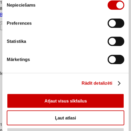
1
.
59
€
Nepieciešams
izvēle
8,83€/kg
Biezpiens 9% VALMIERA 180g
Preferences
Pievienot
Statistika
Mārketings
Iesakām ar
Rādīt detalizēti
Atļaut visus sīkfailus
Piens TERE 2,5% 1,5L
Ļaut atlasi
1
.
37
€
0,91€/l