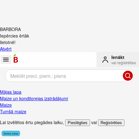
BARBORA
Iepērcies ērtāk
lietotnē!
Atvērt
Ienākt
vai reģistrēties
Mājas lapa
Maize un konditorejas izstrādājumi
Maize
Tumšā maize
Lai izvēlētos ērtu piegādes laiku
,
vai
Pieslēgties
Reģistrēties