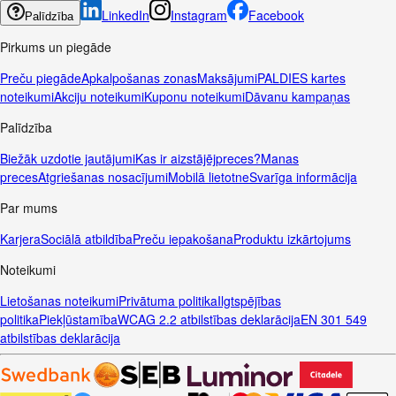
LinkedIn
Instagram
Facebook
Palīdzība
Pirkums un piegāde
Preču piegāde
Apkalpošanas zonas
Maksājumi
PALDIES kartes
noteikumi
Akciju noteikumi
Kuponu noteikumi
Dāvanu kampaņas
Palīdzība
Biežāk uzdotie jautājumi
Kas ir aizstājējpreces?
Manas
preces
Atgriešanas nosacījumi
Mobilā lietotne
Svarīga informācija
Par mums
Karjera
Sociālā atbildība
Preču iepakošana
Produktu izkārtojums
Noteikumi
Lietošanas noteikumi
Privātuma politika
Ilgtspējības
politika
Piekļūstamība
WCAG 2.2 atbilstības deklarācija
EN 301 549
atbilstības deklarācija