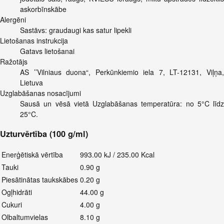
askorbīnskābe
Alergēni
Sastāvs: graudaugi kas satur lipekli
Lietošanas instrukcija
Gatavs lietošanai
Ražotājs
AS ’’Vilniaus duona“, Perkūnkiemio iela 7, LT-12131, Viļņa,
Lietuva
Uzglabāšanas nosacījumi
Sausā un vēsā vietā Uzglabāšanas temperatūra: no 5°C līdz
25°C.
Uzturvērtība (100 g/ml)
Enerģētiskā vērtība
993.00 kJ / 235.00 Kcal
Tauki
0.90 g
Piesātinātas taukskābes
0.20 g
Ogļhidrāti
44.00 g
Cukuri
4.00 g
Olbaltumvielas
8.10 g