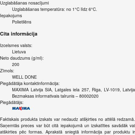
Uzglabāšanas nosacījumi
Uzglabāšanas temperatūra: no 1°C līdz 6°C.
Iepakojums
Polietilēns
Cita informācija
Izcelsmes valsts:
Lietuva
Neto daudzums (g/ml):
200
Zīmols:
WELL DONE
Piegādātāja kontaktinformācija:
MAXIMA Latvija SIA, Latgales iela 257, Riga, LV-1019, Latvija
Bezmaksas informativais talrunis – 80002020
Piegādātājs:
Faktiskais produkta izskats var nedaudz atšķirties no attēlā redzamā.
Saņemtās preces var būt citā iepakojumā un izskatīties savādāk vai
atškirties pēc formas. Aprakstā sniegtā informācija par produktu ir