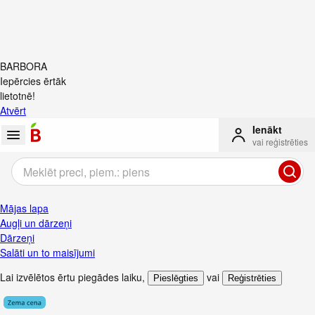
BARBORA
Iepērcies ērtāk
lietotnē!
Atvērt
Ienākt
vai reģistrēties
Mājas lapa
Augļi un dārzeņi
Dārzeņi
Salāti un to maisījumi
Lai izvēlētos ērtu piegādes laiku
,
vai
Pieslēgties
Reģistrēties