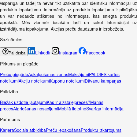
vispārīga un tādēļ tā nevar tikt uzskatīta par identisku informācijai uz
produkta iepakojumu. Informācija uz produkta iepakojuma ir pilnīgāka
un var nedaudz atšķirties no informācijas, kas sniegta produktu
aprakstā. Mēs vienmēr iesakām lasīt un sekot informācijai uz
izstrādājuma iepakojuma. Akcijas preču daudzums ir ierobežots.
Sazināmies
LinkedIn
Instagram
Facebook
Palīdzība
Pirkums un piegāde
Preču piegāde
Apkalpošanas zonas
Maksājumi
PALDIES kartes
noteikumi
Akciju noteikumi
Kuponu noteikumi
Dāvanu kampaņas
Palīdzība
Biežāk uzdotie jautājumi
Kas ir aizstājējpreces?
Manas
preces
Atgriešanas nosacījumi
Mobilā lietotne
Svarīga informācija
Par mums
Karjera
Sociālā atbildība
Preču iepakošana
Produktu izkārtojums