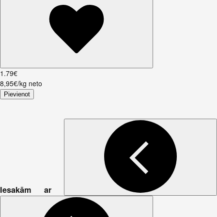
1
.
79
€
8,95€/kg neto
Pievienot
Iesakām ar