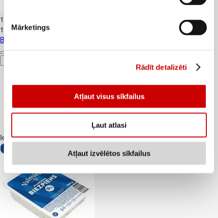
Banāni CAVENDISH kg
1
.
19
€
Mārketings
1,19€/kg
Banāni CAVENDISH kg
Pievienot
Rādīt detalizēti
Atļaut visus sīkfailus
Ļaut atlasi
Iesakām ar
Atļaut izvēlētos sīkfailus