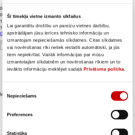
Gurķi garie LATVIJA gab.
0
.
69
€
0,69€/gab.
Šī tīmekļa vietne izmanto sīkfailus
1
.
29
€
Lai garantētu drošību un pareizu vietnes darbību,
1,29€/gab.
apstrādājam jūsu ierīces tehnisko informāciju un
Gurķi garie LATVIJA gab.
izmantojam nepieciešamās sīkdatnes. Citas sīkdatnes
Pievienot
vai novērošanas rīki netiek iestatīti automātiski, ja jūs
tiem nepiekrītat. Vairāk informācijas par mūsu
izmantotajām sīkdatnēm un novērošanas rīkiem un to
ievākto informāciju meklējiet sadaļā
Privātuma politika
.
Piekrišanas
Iesakām ar
Nepieciešams
izvēle
Preferences
Statistika