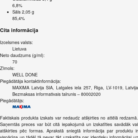
6,8%
Sāls
2,05 g
85,4%
Cita informācija
Izcelsmes valsts:
Lietuva
Neto daudzums (g/ml):
70
Zīmols:
WELL DONE
Piegādātāja kontaktinformācija:
MAXIMA Latvija SIA, Latgales iela 257, Riga, LV-1019, Latvija
Bezmaksas informativais talrunis – 80002020
Piegādātājs:
Faktiskais produkta izskats var nedaudz atšķirties no attēlā redzamā.
Saņemtās preces var būt citā iepakojumā un izskatīties savādāk vai
atškirties pēc formas. Aprakstā sniegtā informācija par produktu ir
vispārīga un tādēļ tā nevar tikt uzskatīta par identisku informācijai uz