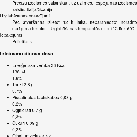
Precīzu izcelsmes valsti skatīt uz uzlīmes. Iespējamās izcelsmes
valstis: Itālija/Spānija
Uzglabāšanas nosacījumi
Pēc atvēršanas izlietot 12 h laikā, nepārsniedzot norādīto
derīguma termiņu. Uzglabāšanas temperatūra: no 1°C līdz 6°C.
Iepakojums
Polietilēns
Ieteicamā dienas deva
Enerģētiskā vērtība
33 Kcal
138 kJ
1,6%
Tauki
2,6 g
3,7%
Piesātinātas taukskābes
0,03 g
0,2%
Ogļhidrāti
0,7 g
0,3%
Cukuri
0,09 g
0,2%
Olbaltumvielas
3,4 g