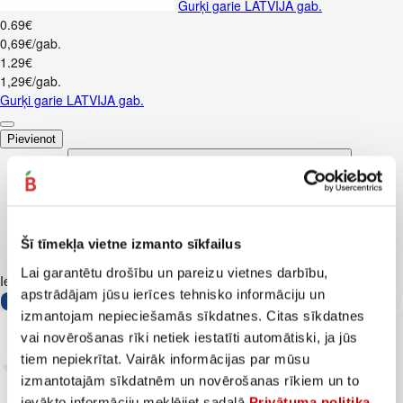
Gurķi garie LATVIJA gab.
0
.
69
€
0,69€/gab.
1
.
29
€
1,29€/gab.
Gurķi garie LATVIJA gab.
Pievienot
Šī tīmekļa vietne izmanto sīkfailus
Lai garantētu drošību un pareizu vietnes darbību,
Iesakām ar
apstrādājam jūsu ierīces tehnisko informāciju un
izmantojam nepieciešamās sīkdatnes. Citas sīkdatnes
vai novērošanas rīki netiek iestatīti automātiski, ja jūs
tiem nepiekrītat. Vairāk informācijas par mūsu
izmantotajām sīkdatnēm un novērošanas rīkiem un to
ievākto informāciju meklējiet sadaļā
Privātuma politika
.