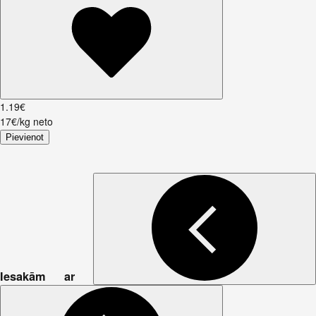
1
.
19
€
17€/kg neto
Pievienot
Iesakām ar