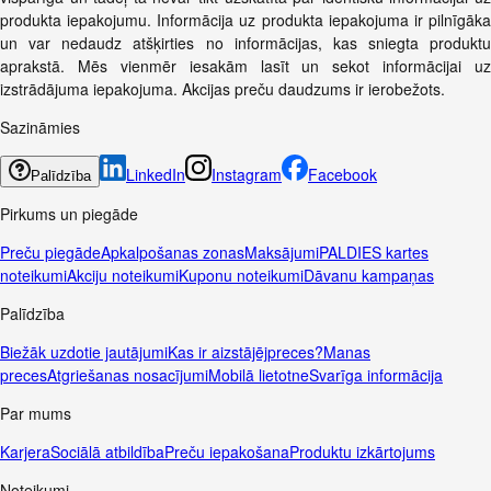
produkta iepakojumu. Informācija uz produkta iepakojuma ir pilnīgāka
un var nedaudz atšķirties no informācijas, kas sniegta produktu
aprakstā. Mēs vienmēr iesakām lasīt un sekot informācijai uz
izstrādājuma iepakojuma. Akcijas preču daudzums ir ierobežots.
Sazināmies
LinkedIn
Instagram
Facebook
Palīdzība
Pirkums un piegāde
Preču piegāde
Apkalpošanas zonas
Maksājumi
PALDIES kartes
noteikumi
Akciju noteikumi
Kuponu noteikumi
Dāvanu kampaņas
Palīdzība
Biežāk uzdotie jautājumi
Kas ir aizstājējpreces?
Manas
preces
Atgriešanas nosacījumi
Mobilā lietotne
Svarīga informācija
Par mums
Karjera
Sociālā atbildība
Preču iepakošana
Produktu izkārtojums
Noteikumi