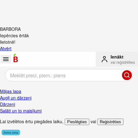
BARBORA
Iepērcies ērtāk
lietotnē!
Atvērt
Ienākt
vai reģistrēties
Mājas lapa
Augļi un dārzeņi
Dārzeņi
Salāti un to maisījumi
Lai izvēlētos ērtu piegādes laiku
,
vai
Pieslēgties
Reģistrēties