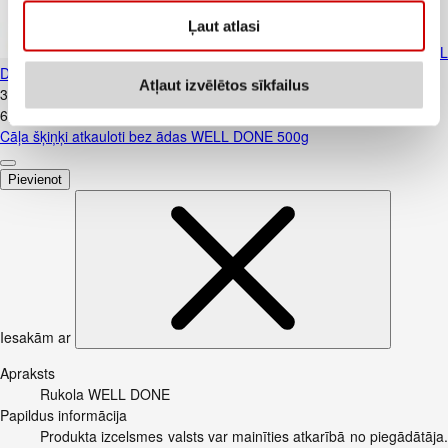
Ļaut atlasi
Cāļa šķiņķi atkauloti bez ādas WELL
DONE 500g
Atļaut izvēlētos sīkfailus
3
.
08
€
6,16€/kg
Cāļa šķiņķi atkauloti bez ādas WELL DONE 500g
Pievienot
Iesakām ar
Apraksts
Rukola WELL DONE
Papildus informācija
Produkta izcelsmes valsts var mainīties atkarībā no piegādātāja.