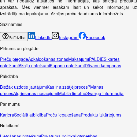
un var nedaudz atšķirties no informācijas, kas sniegta produktu
aprakstā. Mēs vienmēr iesakām lasīt un sekot informācijai uz
izstrādājuma iepakojuma. Akcijas preču daudzums ir ierobežots.
Sazināmies
LinkedIn
Instagram
Facebook
Palīdzība
Pirkums un piegāde
Preču piegāde
Apkalpošanas zonas
Maksājumi
PALDIES kartes
noteikumi
Akciju noteikumi
Kuponu noteikumi
Dāvanu kampaņas
Palīdzība
Biežāk uzdotie jautājumi
Kas ir aizstājējpreces?
Manas
preces
Atgriešanas nosacījumi
Mobilā lietotne
Svarīga informācija
Par mums
Karjera
Sociālā atbildība
Preču iepakošana
Produktu izkārtojums
Noteikumi
Lietošanas noteikumi
Privātuma politika
Ilgtspējības