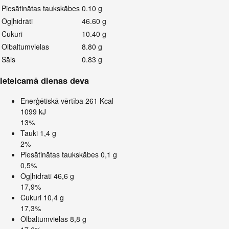
Piesātinātas taukskābes
0.10 g
Ogļhidrāti
46.60 g
Cukuri
10.40 g
Olbaltumvielas
8.80 g
Sāls
0.83 g
Ieteicamā dienas deva
Enerģētiskā vērtība
261 Kcal
1099 kJ
13%
Tauki
1,4 g
2%
Piesātinātas taukskābes
0,1 g
0,5%
Ogļhidrāti
46,6 g
17,9%
Cukuri
10,4 g
17,3%
Olbaltumvielas
8,8 g