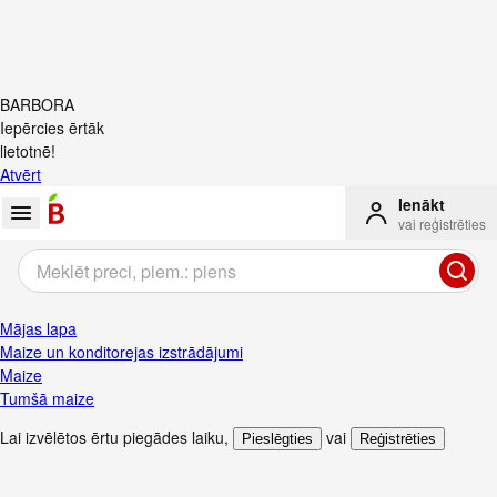
BARBORA
Iepērcies ērtāk
lietotnē!
Atvērt
Ienākt
vai reģistrēties
Mājas lapa
Maize un konditorejas izstrādājumi
Maize
Tumšā maize
Lai izvēlētos ērtu piegādes laiku
,
vai
Pieslēgties
Reģistrēties