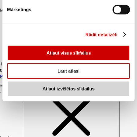
Mārketings
Iesakām ar
Rādīt detalizēti
Atļaut visus sīkfailus
Piens TERE 2,5% 1,5L
1
.
37
€
0,91€/l
Ļaut atlasi
Piens TERE 2,5% 1,5L
Atļaut izvēlētos sīkfailus
Pievienot