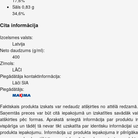
17,6%
Sāls
0,83 g
34,6%
Cita informācija
Izcelsmes valsts:
Latvija
Neto daudzums (g/ml):
400
Zīmols:
LĀČI
Piegādātāja kontaktinformācija:
Lāči SIA
Piegādātājs:
Faktiskais produkta izskats var nedaudz atšķirties no attēlā redzamā.
Saņemtās preces var būt citā iepakojumā un izskatīties savādāk vai
atškirties pēc formas. Aprakstā sniegtā informācija par produktu ir
vispārīga un tādēļ tā nevar tikt uzskatīta par identisku informācijai uz
produkta iepakojumu. Informācija uz produkta iepakojuma ir pilnīgāka