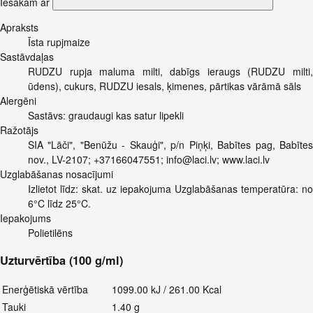
Iesakām ar
Apraksts
Īsta rupjmaize
Sastāvdaļas
RUDZU rupja maluma milti, dabīgs ieraugs (RUDZU milti,
ūdens), cukurs, RUDZU iesals, ķimenes, pārtikas vārāmā sāls
Alergēni
Sastāvs: graudaugi kas satur lipekli
Ražotājs
SIA "Lāči", "Benūžu - Skauģi", p/n Piņķi, Babītes pag, Babītes
nov., LV-2107; +37166047551;
info@laci.lv
; www.laci.lv
Uzglabāšanas nosacījumi
Izlietot līdz: skat. uz iepakojuma Uzglabāšanas temperatūra: no
6°C līdz 25°C.
Iepakojums
Polietilēns
Uzturvērtība (100 g/ml)
Enerģētiskā vērtība
1099.00 kJ / 261.00 Kcal
Tauki
1.40 g