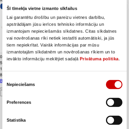
Šī tīmekļa vietne izmanto sīkfailus
Lai garantētu drošību un pareizu vietnes darbību,
apstrādājam jūsu ierīces tehnisko informāciju un
izmantojam nepieciešamās sīkdatnes. Citas sīkdatnes
vai novērošanas rīki netiek iestatīti automātiski, ja jūs
tiem nepiekrītat. Vairāk informācijas par mūsu
Biezpiens 9% VALMIERA 180g
izmantotajām sīkdatnēm un novērošanas rīkiem un to
0
.
99
€
ievākto informāciju meklējiet sadaļā
Privātuma politika
.
5,5€/kg
1
.
59
€
8,83€/kg
Piekrišanas
Biezpiens 9% VALMIERA 180g
Nepieciešams
izvēle
Pievienot
Preferences
Statistika