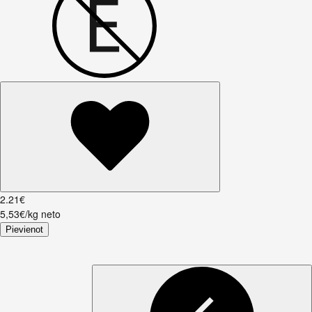
2
.
21
€
5,53€/kg neto
Pievienot