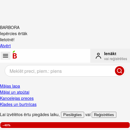
BARBORA
Iepērcies ērtāk
lietotnē!
Atvērt
Ienākt
vai reģistrēties
Mājas lapa
Mājai un atpūtai
Kancelejas preces
Klades un burtnīcas
Lai izvēlētos ērtu piegādes laiku
,
vai
Pieslēgties
Reģistrēties
–40%