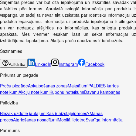
Saņemtās preces var būt citā iepakojumā un izskatīties savādāk vai
atškirties pēc formas. Aprakstā sniegtā informācija par produktu ir
vispārīga un tādēļ tā nevar tikt uzskatīta par identisku informācijai uz
produkta iepakojumu. Informācija uz produkta iepakojuma ir pilnīgāka
un var nedaudz atšķirties no informācijas, kas sniegta produktu
aprakstā. Mēs vienmēr iesakām lasīt un sekot informācijai uz
izstrādājuma iepakojuma. Akcijas preču daudzums ir ierobežots.
Sazināmies
LinkedIn
Instagram
Facebook
Palīdzība
Pirkums un piegāde
Preču piegāde
Apkalpošanas zonas
Maksājumi
PALDIES kartes
noteikumi
Akciju noteikumi
Kuponu noteikumi
Dāvanu kampaņas
Palīdzība
Biežāk uzdotie jautājumi
Kas ir aizstājējpreces?
Manas
preces
Atgriešanas nosacījumi
Mobilā lietotne
Svarīga informācija
Par mums