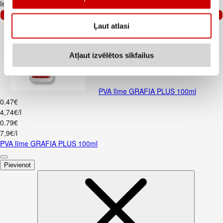
Iesakām ar
–40%
Ļaut atlasi
Atļaut izvēlētos sīkfailus
PVA līme GRAFIA PLUS 100ml
0
.
47
€
4,74€/l
0
.
79
€
7,9€/l
PVA līme GRAFIA PLUS 100ml
Pievienot