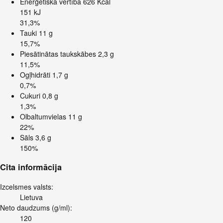
Enerģētiskā vērtība
626 Kcal
151 kJ
31,3%
Tauki
11 g
15,7%
Piesātinātas taukskābes
2,3 g
11,5%
Ogļhidrāti
1,7 g
0,7%
Cukuri
0,8 g
1,3%
Olbaltumvielas
11 g
22%
Sāls
3,6 g
150%
Cita informācija
Izcelsmes valsts:
Lietuva
Neto daudzums (g/ml):
120