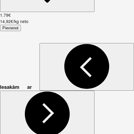
1
.
79
€
14,92€/kg neto
Pievienot
Iesakām ar