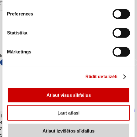
Pievienot
Preferences
Statistika
Mārketings
Iesakām ar
Rādīt detalizēti
Atļaut visus sīkfailus
Skābais krējums VALMIERA 20% 450g
Ļaut atlasi
1
.
99
€
4,42€/kg
2
.
39
€
Atļaut izvēlētos sīkfailus
5,31€/kg