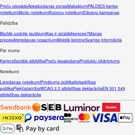
Preču piegāde
Apkalpošanas zonas
Maksājumi
PALDIES kartes
noteikumi
Akciju noteikumi
Kuponu noteikumi
Dāvanu kampaņas
Palīdzība
Biežāk uzdotie jautājumi
Kas ir aizstājējpreces?
Manas
preces
Atgriešanas nosacījumi
Mobilā lietotne
Svarīga informācija
Par mums
Karjera
Sociālā atbildība
Preču iepakošana
Produktu izkārtojums
Noteikumi
Lietošanas noteikumi
Privātuma politika
Ilgtspējības
politika
Piekļūstamība
WCAG 2.2 atbilstības deklarācija
EN 301 549
atbilstības deklarācija