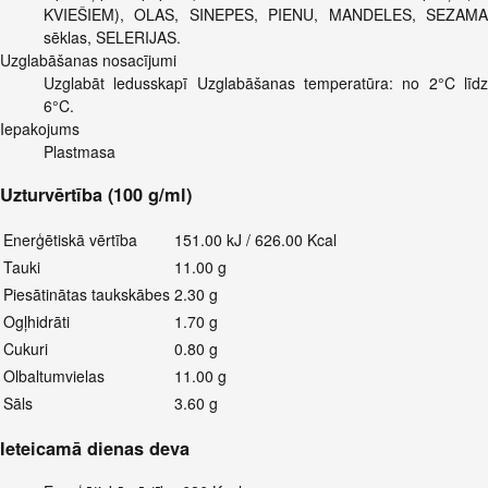
KVIEŠIEM), OLAS, SINEPES, PIENU, MANDELES, SEZAMA
sēklas, SELERIJAS.
Uzglabāšanas nosacījumi
Uzglabāt ledusskapī Uzglabāšanas temperatūra: no 2°C līdz
6°C.
Iepakojums
Plastmasa
Uzturvērtība (100 g/ml)
Enerģētiskā vērtība
151.00 kJ / 626.00 Kcal
Tauki
11.00 g
Piesātinātas taukskābes
2.30 g
Ogļhidrāti
1.70 g
Cukuri
0.80 g
Olbaltumvielas
11.00 g
Sāls
3.60 g
Ieteicamā dienas deva