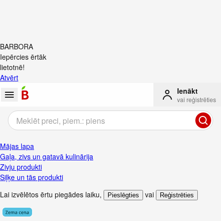
BARBORA
Iepērcies ērtāk
lietotnē!
Atvērt
Ienākt
vai reģistrēties
Mājas lapa
Gaļa, zivs un gatavā kulinārija
Zivju produkti
Siļķe un tās produkti
Lai izvēlētos ērtu piegādes laiku
,
vai
Pieslēgties
Reģistrēties