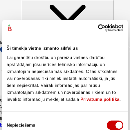
Iesakām ar
Šī tīmekļa vietne izmanto sīkfailus
Lai garantētu drošību un pareizu vietnes darbību,
apstrādājam jūsu ierīces tehnisko informāciju un
izmantojam nepieciešamās sīkdatnes. Citas sīkdatnes
vai novērošanas rīki netiek iestatīti automātiski, ja jūs
tiem nepiekrītat. Vairāk informācijas par mūsu
izmantotajām sīkdatnēm un novērošanas rīkiem un to
Biezpiens 9% VALMIERA 180g
ievākto informāciju meklējiet sadaļā
Privātuma politika
.
0
.
99
€
5,5€/kg
1
.
59
€
8,83€/kg
Piekrišanas
Biezpiens 9% VALMIERA 180g
Nepieciešams
izvēle