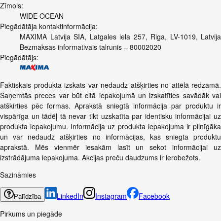
Zīmols:
WIDE OCEAN
Piegādātāja kontaktinformācija:
MAXIMA Latvija SIA, Latgales iela 257, Riga, LV-1019, Latvija
Bezmaksas informativais talrunis – 80002020
Piegādātājs:
Faktiskais produkta izskats var nedaudz atšķirties no attēlā redzamā.
Saņemtās preces var būt citā iepakojumā un izskatīties savādāk vai
atškirties pēc formas. Aprakstā sniegtā informācija par produktu ir
vispārīga un tādēļ tā nevar tikt uzskatīta par identisku informācijai uz
produkta iepakojumu. Informācija uz produkta iepakojuma ir pilnīgāka
un var nedaudz atšķirties no informācijas, kas sniegta produktu
aprakstā. Mēs vienmēr iesakām lasīt un sekot informācijai uz
izstrādājuma iepakojuma. Akcijas preču daudzums ir ierobežots.
Sazināmies
LinkedIn
Instagram
Facebook
Palīdzība
Pirkums un piegāde