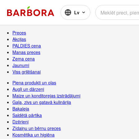
Lv
Preces
Akcijas
PALDIES cena
Manas preces
Zema cena
Jaunumi
Viss grilēšanai
Piena produkti un olas
Augļi un dārzeņi
Maize un konditorejas izstrādājumi
Gaļa, zivs un gatavā kulinārija
Bakaleja
Saldētā pārtika
Dzērieni
Zīdaiņu un bērnu preces
Kosmētika un higiēna