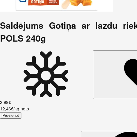
Saldējums Gotiņa ar lazdu rie
POLS 240g
2
.
99
€
12,46€/kg neto
Pievienot