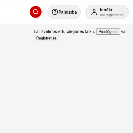
Ienākt
Palīdzība
vai reģistrēties
Lai izvēlētos ērtu piegādes laiku
,
vai
Pieslēgties
Reģistrēties