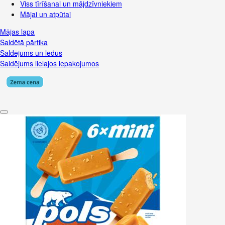
Viss tīrīšanai un mājdzīvniekiem
Mājai un atpūtai
Mājas lapa
Saldētā pārtika
Saldējums un ledus
Saldējums lielajos iepakojumos