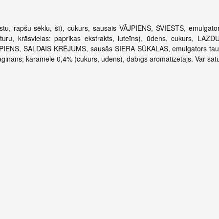
u, rapšu sēklu, šī), cukurs, sausais VĀJPIENS, SVIESTS, emulgators 
turu, krāsvielas: paprikas ekstrakts, luteīns), ūdens, cukurs, LAZ
VĀJPIENS, SALDAIS KRĒJUMS, sausās SIERA SŪKALAS, emulgators ta
, karagināns; karamele 0,4% (cukurs, ūdens), dabīgs aromatizētājs. Var 