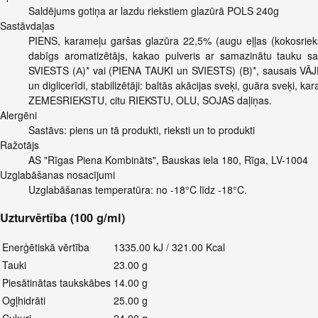
Saldējums gotiņa ar lazdu riekstiem glazūrā POLS 240g
Sastāvdaļas
PIENS, karameļu garšas glazūra 22,5% (augu eļļas (kokosriekst
dabīgs aromatizētājs, kakao pulveris ar samazinātu tauku sa
SVIESTS (А)* vai (PIENA TAUKI un SVIESTS) (В)*, sausais 
un diglicerīdi, stabilizētāji: baltās akācijas sveķi, guāra sveķi
ZEMESRIEKSTU, citu RIEKSTU, OLU, SOJAS daļiņas.
Alergēni
Sastāvs: piens un tā produkti, rieksti un to produkti
Ražotājs
AS "Rīgas Piena Kombināts", Bauskas iela 180, Rīga, LV-1004
Uzglabāšanas nosacījumi
Uzglabāšanas temperatūra: no -18°C līdz -18°C.
Uzturvērtība (100 g/ml)
Enerģētiskā vērtība
1335.00 kJ / 321.00 Kcal
Tauki
23.00 g
Piesātinātas taukskābes
14.00 g
Ogļhidrāti
25.00 g