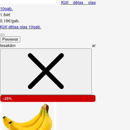
Kūtī dētas olas
10gab.
1
.
84
€
0,18€/gab.
Kūtī dētas olas 10gab.
Pievienot
Iesakām ar
–25%