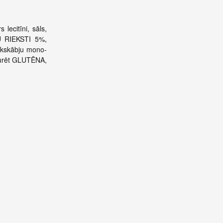
lecitīni, sāls,
DU RIEKSTI 5%,
ukskābju mono-
saturēt GLUTĒNA,