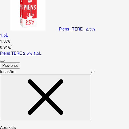
Piens TERE 2,5%
1,5L
1
.
37
€
0,91€/l
Piens TERE 2,5% 1,5L
Pievienot
Iesakām ar
Apraksts