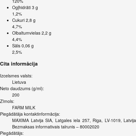
120%
Ogļhidrāti
3 g
1,2%
Cukuri
2,8 g
4,7%
Olbaltumvielas
2,2 g
4,4%
Sāls
0,06 g
2,5%
Cita informācija
Izcelsmes valsts:
Lietuva
Neto daudzums (g/ml):
200
Zīmols:
FARM MILK
Piegādātāja kontaktinformācija:
MAXIMA Latvija SIA, Latgales iela 257, Riga, LV-1019, Latvija
Bezmaksas informativais talrunis – 80002020
Piegādātājs: