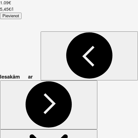
1
.
09
€
5,45€/l
Pievienot
Iesakām ar