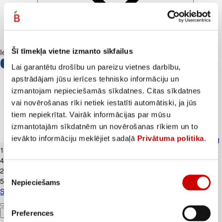
Šī tīmekļa vietne izmanto sīkfailus
Iesakām ar
Lai garantētu drošību un pareizu vietnes darbību,
apstrādājam jūsu ierīces tehnisko informāciju un
izmantojam nepieciešamās sīkdatnes. Citas sīkdatnes
vai novērošanas rīki netiek iestatīti automātiski, ja jūs
tiem nepiekrītat. Vairāk informācijas par mūsu
izmantotajām sīkdatnēm un novērošanas rīkiem un to
ievākto informāciju meklējiet sadaļā
Privātuma politika
.
Skābais krējums VALMIERA 20% 450g
1
.
99
€
4,42€/kg
2
.
39
€
Piekrišanas
5,31€/kg
Nepieciešams
izvēle
Skābais krējums VALMIERA 20% 450g
Preferences
Pievienot