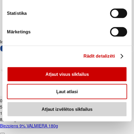
Statistika
Mārketings
Iesakām ar
Rādīt detalizēti
Atļaut visus sīkfailus
Ļaut atlasi
Biezpiens 9% VALMIERA 180g
0
.
99
€
5,5€/kg
Atļaut izvēlētos sīkfailus
1
.
59
€
8,83€/kg
Biezpiens 9% VALMIERA 180g