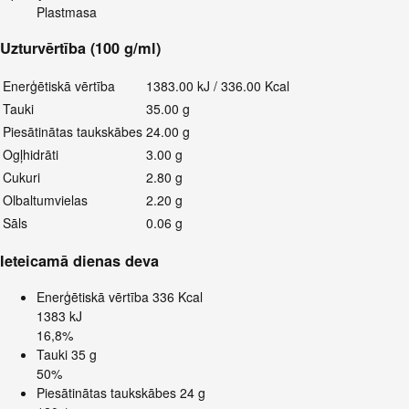
Plastmasa
Uzturvērtība (100 g/ml)
Enerģētiskā vērtība
1383.00 kJ / 336.00 Kcal
Tauki
35.00 g
Piesātinātas taukskābes
24.00 g
Ogļhidrāti
3.00 g
Cukuri
2.80 g
Olbaltumvielas
2.20 g
Sāls
0.06 g
Ieteicamā dienas deva
Enerģētiskā vērtība
336 Kcal
1383 kJ
16,8%
Tauki
35 g
50%
Piesātinātas taukskābes
24 g