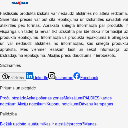
Faktiskais produkta izskats var nedaudz atšķirties no attēlā redzamā.
Saņemtās preces var būt citā iepakojumā un izskatīties savādāk vai
atškirties pēc formas. Aprakstā sniegtā informācija par produktu ir
vispārīga un tādēļ tā nevar tikt uzskatīta par identisku informācijai uz
produkta iepakojumu. Informācija uz produkta iepakojuma ir pilnīgāka
un var nedaudz atšķirties no informācijas, kas sniegta produktu
aprakstā. Mēs vienmēr iesakām lasīt un sekot informācijai uz
izstrādājuma iepakojuma. Akcijas preču daudzums ir ierobežots.
Sazināmies
LinkedIn
Instagram
Facebook
Palīdzība
Pirkums un piegāde
Preču piegāde
Apkalpošanas zonas
Maksājumi
PALDIES kartes
noteikumi
Akciju noteikumi
Kuponu noteikumi
Dāvanu kampaņas
Palīdzība
Biežāk uzdotie jautājumi
Kas ir aizstājējpreces?
Manas