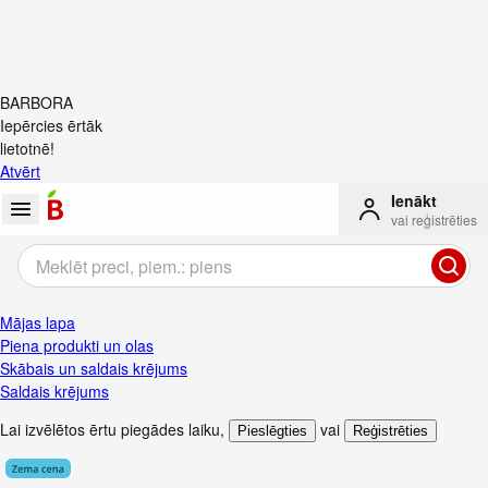
BARBORA
Iepērcies ērtāk
lietotnē!
Atvērt
Ienākt
vai reģistrēties
Mājas lapa
Piena produkti un olas
Skābais un saldais krējums
Saldais krējums
Lai izvēlētos ērtu piegādes laiku
,
vai
Pieslēgties
Reģistrēties