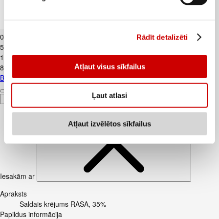
Biezpiens 9% VALMIERA 180g
0
.
99
€
Rādīt detalizēti
5,5€/kg
1
.
59
€
Atļaut visus sīkfailus
8,83€/kg
Biezpiens 9% VALMIERA 180g
Ļaut atlasi
Pievienot
Atļaut izvēlētos sīkfailus
Iesakām ar
Apraksts
Saldais krējums RASA, 35%
Papildus informācija