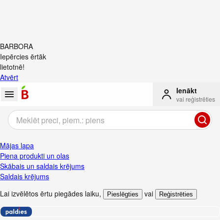
BARBORA
Iepērcies ērtāk
lietotnē!
Atvērt
Ienākt
vai reģistrēties
Mājas lapa
Piena produkti un olas
Skābais un saldais krējums
Saldais krējums
Lai izvēlētos ērtu piegādes laiku
,
vai
Pieslēgties
Reģistrēties