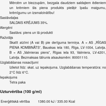
Mērcēm un biezzupām, bezgala daudziem saldajiem ēdieniem
un krēmiem šis piena produkts piešķir īpašu maigumu,
krēmīgumu un izsmalcinātību!
Sastāvdaļas
SALDAIS KRĒJUMS 35%.
Alergēni
Sastāvs: piens un tā produkti
Ražotājs
Skatīt atzīmi (A vai B) pie derīguma termiņa. A = AS „RĪGAS
PIENA KOMBINĀTS”, Bauskas iela 180, Rīga, LV-1004, Latvija.
B = AS „Valmieras piens”, Rīgas iela 93, Valmiera, LV-4201,
Latvija. Bezmaksas tālrunis atsauksmēm: 80001110.
Uzglabāšanas nosacījumi
Izlietot līdz: skat. uz iepakojuma. Uzglabāšanas temperatūra: no
2°C līdz 6°C.
Iepakojums
Tetra paka
Uzturvērtība (100 g/ml)
Enerģētiskā vērtība
1380.00 kJ / 335.00 Kcal