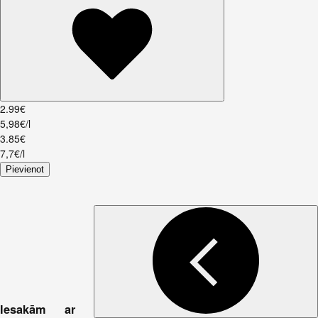
2
.
99
€
5,98€/l
3
.
85
€
7,7€/l
Pievienot
Iesakām ar