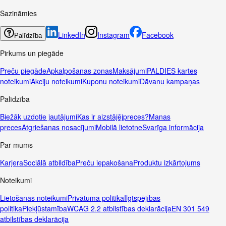
Sazināmies
LinkedIn
Instagram
Facebook
Palīdzība
Pirkums un piegāde
Preču piegāde
Apkalpošanas zonas
Maksājumi
PALDIES kartes
noteikumi
Akciju noteikumi
Kuponu noteikumi
Dāvanu kampaņas
Palīdzība
Biežāk uzdotie jautājumi
Kas ir aizstājējpreces?
Manas
preces
Atgriešanas nosacījumi
Mobilā lietotne
Svarīga informācija
Par mums
Karjera
Sociālā atbildība
Preču iepakošana
Produktu izkārtojums
Noteikumi
Lietošanas noteikumi
Privātuma politika
Ilgtspējības
politika
Piekļūstamība
WCAG 2.2 atbilstības deklarācija
EN 301 549
atbilstības deklarācija