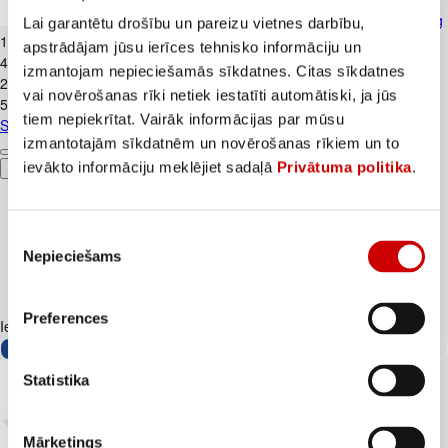
Skābais krējums VALMIERA 20% 450g
Lai garantētu drošību un pareizu vietnes darbību,
1
.
99
€
apstrādājam jūsu ierīces tehnisko informāciju un
4,42€/kg
izmantojam nepieciešamās sīkdatnes. Citas sīkdatnes
2
.
39
€
vai novērošanas rīki netiek iestatīti automātiski, ja jūs
5,31€/kg
tiem nepiekrītat. Vairāk informācijas par mūsu
Skābais krējums VALMIERA 20% 450g
izmantotajām sīkdatnēm un novērošanas rīkiem un to
ievākto informāciju meklējiet sadaļā
Privātuma politika
.
Pievienot
Piekrišanas
Nepieciešams
izvēle
Preferences
Iesakām ar
Statistika
Mārketings