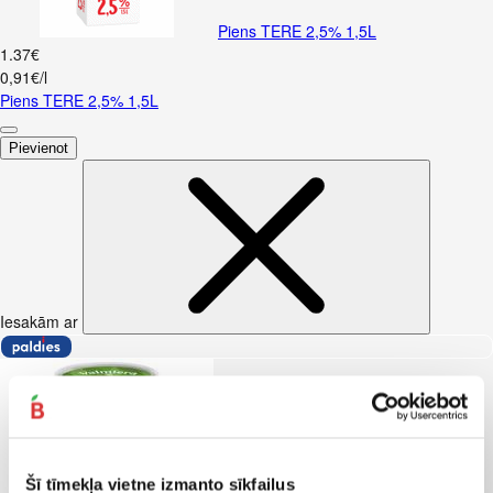
Piens TERE 2,5% 1,5L
1
.
37
€
0,91€/l
Piens TERE 2,5% 1,5L
Pievienot
Iesakām ar
Šī tīmekļa vietne izmanto sīkfailus