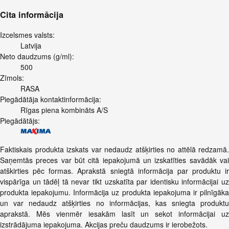
Cita informācija
Izcelsmes valsts:
Latvija
Neto daudzums (g/ml):
500
Zīmols:
RASA
Piegādātāja kontaktinformācija:
Rīgas piena kombināts A/S
Piegādātājs:
Faktiskais produkta izskats var nedaudz atšķirties no attēlā redzamā.
Saņemtās preces var būt citā iepakojumā un izskatīties savādāk vai
atškirties pēc formas. Aprakstā sniegtā informācija par produktu ir
vispārīga un tādēļ tā nevar tikt uzskatīta par identisku informācijai uz
produkta iepakojumu. Informācija uz produkta iepakojuma ir pilnīgāka
un var nedaudz atšķirties no informācijas, kas sniegta produktu
aprakstā. Mēs vienmēr iesakām lasīt un sekot informācijai uz
izstrādājuma iepakojuma. Akcijas preču daudzums ir ierobežots.