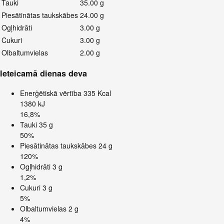
Tauki
35.00 g
Piesātinātas taukskābes
24.00 g
Ogļhidrāti
3.00 g
Cukuri
3.00 g
Olbaltumvielas
2.00 g
Ieteicamā dienas deva
Enerģētiskā vērtība
335 Kcal
1380 kJ
16,8%
Tauki
35 g
50%
Piesātinātas taukskābes
24 g
120%
Ogļhidrāti
3 g
1,2%
Cukuri
3 g
5%
Olbaltumvielas
2 g
4%