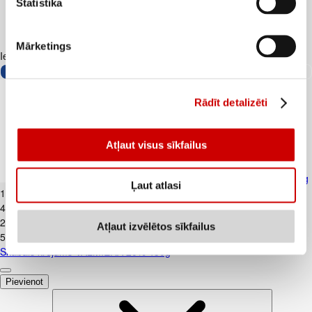
Statistika
Mārketings
Iesakām ar
Rādīt detalizēti
Atļaut visus sīkfailus
Skābais krējums VALMIERA 20% 450g
Ļaut atlasi
1
.
99
€
4,42€/kg
2
.
39
€
Atļaut izvēlētos sīkfailus
5,31€/kg
Skābais krējums VALMIERA 20% 450g
Pievienot