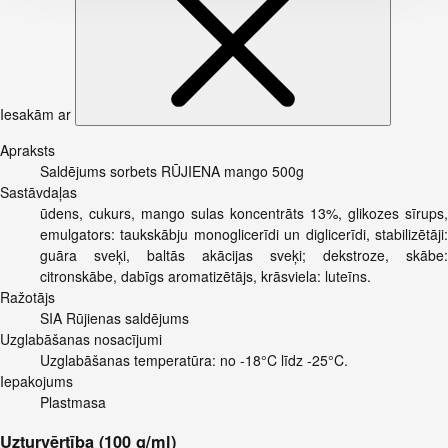
Iesakām ar
Apraksts
Saldējums sorbets RŪJIENA mango 500g
Sastāvdaļas
ūdens, cukurs, mango sulas koncentrāts 13%, glikozes sīrups,
emulgators: taukskābju monoglicerīdi un diglicerīdi, stabilizētāji:
guāra sveķi, baltās akācijas sveķi; dekstroze, skābe:
citronskābe, dabīgs aromatizētājs, krāsviela: luteīns.
Ražotājs
SIA Rūjienas saldējums
Uzglabāšanas nosacījumi
Uzglabāšanas temperatūra: no -18°C līdz -25°C.
Iepakojums
Plastmasa
Uzturvērtība (100 g/ml)