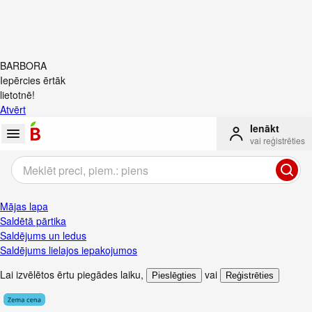
BARBORA
Iepērcies ērtāk
lietotnē!
Atvērt
Ienākt
vai reģistrēties
Mājas lapa
Saldētā pārtika
Saldējums un ledus
Saldējums lielajos iepakojumos
Lai izvēlētos ērtu piegādes laiku
,
vai
Pieslēgties
Reģistrēties