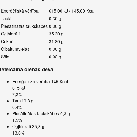
Enerģētiskā vērtība
615.00 kJ / 145.00 Kcal
Tauki
0.30 g
Piesātinātas taukskābes
0.30 g
Ogļhidrāti
35.30 g
Cukuri
31.80 g
Olbaltumvielas
0.30 g
Sāls
0.02 g
Ieteicamā dienas deva
Enerģētiskā vērtība
145 Kcal
615 kJ
7,2%
Tauki
0,3 g
0,4%
Piesātinātas taukskābes
0,3 g
1,5%
Ogļhidrāti
35,3 g
13,6%