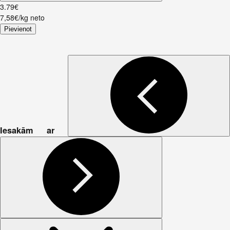
3
.
79
€
7,58€/kg neto
Pievienot
Iesakām ar