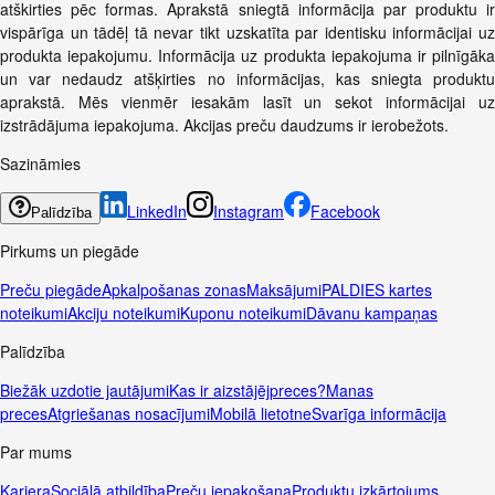
atškirties pēc formas. Aprakstā sniegtā informācija par produktu ir
vispārīga un tādēļ tā nevar tikt uzskatīta par identisku informācijai uz
produkta iepakojumu. Informācija uz produkta iepakojuma ir pilnīgāka
un var nedaudz atšķirties no informācijas, kas sniegta produktu
aprakstā. Mēs vienmēr iesakām lasīt un sekot informācijai uz
izstrādājuma iepakojuma. Akcijas preču daudzums ir ierobežots.
Sazināmies
LinkedIn
Instagram
Facebook
Palīdzība
Pirkums un piegāde
Preču piegāde
Apkalpošanas zonas
Maksājumi
PALDIES kartes
noteikumi
Akciju noteikumi
Kuponu noteikumi
Dāvanu kampaņas
Palīdzība
Biežāk uzdotie jautājumi
Kas ir aizstājējpreces?
Manas
preces
Atgriešanas nosacījumi
Mobilā lietotne
Svarīga informācija
Par mums
Karjera
Sociālā atbildība
Preču iepakošana
Produktu izkārtojums