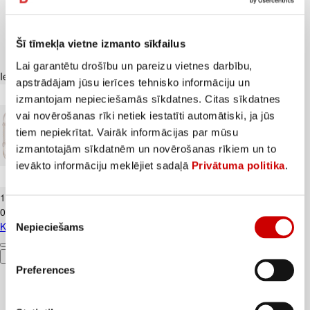
Šī tīmekļa vietne izmanto sīkfailus
Lai garantētu drošību un pareizu vietnes darbību,
Iesakām ar
apstrādājam jūsu ierīces tehnisko informāciju un
izmantojam nepieciešamās sīkdatnes. Citas sīkdatnes
vai novērošanas rīki netiek iestatīti automātiski, ja jūs
tiem nepiekrītat. Vairāk informācijas par mūsu
izmantotajām sīkdatnēm un novērošanas rīkiem un to
ievākto informāciju meklējiet sadaļā
Privātuma politika
.
Kūtī dētas olas 10gab.
1
.
84
€
0,18€/gab.
Piekrišanas
Kūtī dētas olas 10gab.
Nepieciešams
izvēle
Pievienot
Preferences