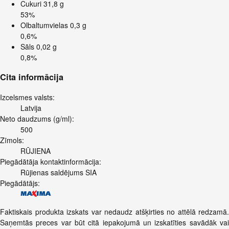
Cukuri
31,8 g
53%
Olbaltumvielas
0,3 g
0,6%
Sāls
0,02 g
0,8%
Cita informācija
Izcelsmes valsts:
Latvija
Neto daudzums (g/ml):
500
Zīmols:
RŪJIENA
Piegādātāja kontaktinformācija:
Rūjienas saldējums SIA
Piegādātājs:
Faktiskais produkta izskats var nedaudz atšķirties no attēlā redzamā.
Saņemtās preces var būt citā iepakojumā un izskatīties savādāk vai