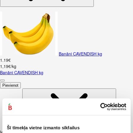
Banāni CAVENDISH kg
1
.
19
€
1,19€/kg
Banāni CAVENDISH kg
Pievienot
Šī tīmekļa vietne izmanto sīkfailus
Iesakām ar