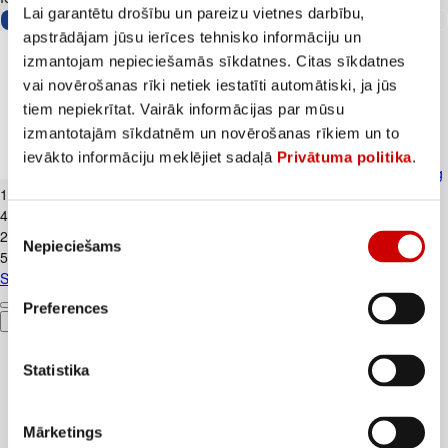
Lai garantētu drošību un pareizu vietnes darbību,
apstrādājam jūsu ierīces tehnisko informāciju un
izmantojam nepieciešamās sīkdatnes. Citas sīkdatnes
vai novērošanas rīki netiek iestatīti automātiski, ja jūs
tiem nepiekrītat. Vairāk informācijas par mūsu
izmantotajām sīkdatnēm un novērošanas rīkiem un to
ievākto informāciju meklējiet sadaļā
Privātuma politika
.
Skābais krējums VALMIERA 20% 450g
1
.
99
€
4,42€/kg
Piekrišanas
2
.
39
€
Nepieciešams
izvēle
5,31€/kg
Skābais krējums VALMIERA 20% 450g
Preferences
Pievienot
Statistika
Mārketings