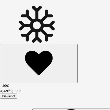
1
.
99
€
3,32€/kg neto
Pievienot