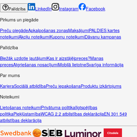
LinkedIn
Instagram
Facebook
Palīdzība
Pirkums un piegāde
Preču piegāde
Apkalpošanas zonas
Maksājumi
PALDIES kartes
noteikumi
Akciju noteikumi
Kuponu noteikumi
Dāvanu kampaņas
Palīdzība
Biežāk uzdotie jautājumi
Kas ir aizstājējpreces?
Manas
preces
Atgriešanas nosacījumi
Mobilā lietotne
Svarīga informācija
Par mums
Karjera
Sociālā atbildība
Preču iepakošana
Produktu izkārtojums
Noteikumi
Lietošanas noteikumi
Privātuma politika
Ilgtspējības
politika
Piekļūstamība
WCAG 2.2 atbilstības deklarācija
EN 301 549
atbilstības deklarācija