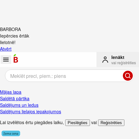
BARBORA
Iepērcies ērtāk
lietotnē!
Atvērt
Ienākt
vai reģistrēties
Mājas lapa
Saldētā pārtika
Saldējums un ledus
Saldējums lielajos iepakojumos
Lai izvēlētos ērtu piegādes laiku
,
vai
Pieslēgties
Reģistrēties