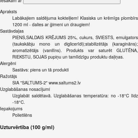
Iesakām ar
Apraksts
Labākajiem saldējuma kokteiļiem! Klasisks un krēmīgs plombīrs
1200 ml - dalies ar ģimeni un draugiem!
Sastāvdaļas
PIENS,SALDAIS KRĒJUMS 25%, cukurs, SVIESTS, emulgators
(taukskābju mono un diglicerīdi);stabilizētājs (karagināns);
aromatizētājs (vanilīns). Produkts var saturēt GLUTĒNA,
RIEKSTU, SOJAS pupiņu un tamlīdzīgu produktu daļiņas.
Alergēni
Sastāvs: piens un tā produkti
Ražotājs
SIA "SALTUMS-2" www.saltums2.lv
Uzglabāšanas nosacījumi
Uzglabāt saldētavā. Uzglabāšanas temperatūra: no -18°C līdz
-18°C.
Iepakojums
Polietilēns
Uzturvērtība (100 g/ml)