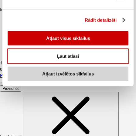
Iesakām ar
Rādīt detalizēti
Atļaut visus sīkfailus
Piens TERE 2,5% 1,5L
Ļaut atlasi
1
.
37
€
0,91€/l
Atļaut izvēlētos sīkfailus
Piens TERE 2,5% 1,5L
Pievienot