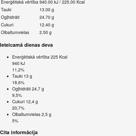
Enerģētiskā vērtība
940.00 kJ / 225.00 Kcal
Tauki
13.00 g
Ogļhidrāti
24.70 g
Cukuri
12.40 g
Olbaltumvielas
2.50 g
Ieteicamā dienas deva
Enerģētiskā vērtība
225 Kcal
940 kJ
11,2%
Tauki
13 g
18,6%
Ogļhidrāti
24,7 g
9,5%
Cukuri
12,4 g
20,7%
Olbaltumvielas
2,5 g
5%
Cita informācija