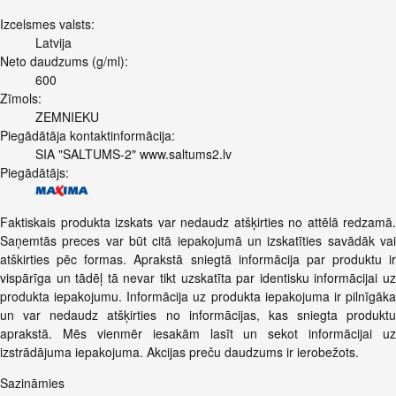
Izcelsmes valsts:
Latvija
Neto daudzums (g/ml):
600
Zīmols:
ZEMNIEKU
Piegādātāja kontaktinformācija:
SIA "SALTUMS-2" www.saltums2.lv
Piegādātājs:
Faktiskais produkta izskats var nedaudz atšķirties no attēlā redzamā.
Saņemtās preces var būt citā iepakojumā un izskatīties savādāk vai
atškirties pēc formas. Aprakstā sniegtā informācija par produktu ir
vispārīga un tādēļ tā nevar tikt uzskatīta par identisku informācijai uz
produkta iepakojumu. Informācija uz produkta iepakojuma ir pilnīgāka
un var nedaudz atšķirties no informācijas, kas sniegta produktu
aprakstā. Mēs vienmēr iesakām lasīt un sekot informācijai uz
izstrādājuma iepakojuma. Akcijas preču daudzums ir ierobežots.
Sazināmies