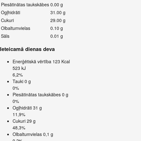
Piesātinātas taukskābes
0.00 g
Ogļhidrāti
31.00 g
Cukuri
29.00 g
Olbaltumvielas
0.10 g
Sāls
0.01 g
Ieteicamā dienas deva
Enerģētiskā vērtība
123 Kcal
523 kJ
6,2%
Tauki
0 g
0%
Piesātinātas taukskābes
0 g
0%
Ogļhidrāti
31 g
11,9%
Cukuri
29 g
48,3%
Olbaltumvielas
0,1 g
0,2%