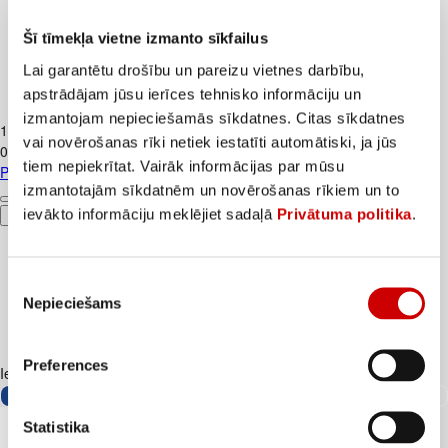
Šī tīmekļa vietne izmanto sīkfailus
Lai garantētu drošību un pareizu vietnes darbību,
apstrādājam jūsu ierīces tehnisko informāciju un
Piens TERE 2,5% 1,5L
izmantojam nepieciešamās sīkdatnes. Citas sīkdatnes
1
.
37
€
vai novērošanas rīki netiek iestatīti automātiski, ja jūs
0,91€/l
tiem nepiekrītat. Vairāk informācijas par mūsu
Piens TERE 2,5% 1,5L
izmantotajām sīkdatnēm un novērošanas rīkiem un to
ievākto informāciju meklējiet sadaļā
Privātuma politika
.
Pievienot
Piekrišanas
Nepieciešams
izvēle
Preferences
Iesakām ar
Statistika