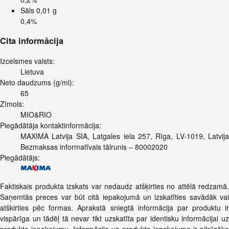
Sāls
0,01 g
0,4%
Cita informācija
Izcelsmes valsts:
Lietuva
Neto daudzums (g/ml):
65
Zīmols:
MIO&RIO
Piegādātāja kontaktinformācija:
MAXIMA Latvija SIA, Latgales iela 257, Rīga, LV-1019, Latvija
Bezmaksas informatīvais tālrunis – 80002020
Piegādātājs:
Faktiskais produkta izskats var nedaudz atšķirties no attēlā redzamā.
Saņemtās preces var būt citā iepakojumā un izskatīties savādāk vai
atškirties pēc formas. Aprakstā sniegtā informācija par produktu ir
vispārīga un tādēļ tā nevar tikt uzskatīta par identisku informācijai uz
produkta iepakojumu. Informācija uz produkta iepakojuma ir pilnīgāka