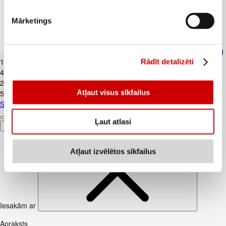
Mārketings
Skābais krējums VALMIERA 20% 450g
1
.
99
€
Rādīt detalizēti
4,42€/kg
2
.
39
€
Atļaut visus sīkfailus
5,31€/kg
Skābais krējums VALMIERA 20% 450g
Ļaut atlasi
Pievienot
Atļaut izvēlētos sīkfailus
Iesakām ar
Apraksts