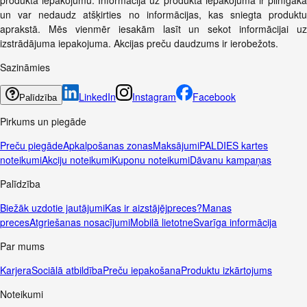
un var nedaudz atšķirties no informācijas, kas sniegta produktu
aprakstā. Mēs vienmēr iesakām lasīt un sekot informācijai uz
izstrādājuma iepakojuma. Akcijas preču daudzums ir ierobežots.
Sazināmies
LinkedIn
Instagram
Facebook
Palīdzība
Pirkums un piegāde
Preču piegāde
Apkalpošanas zonas
Maksājumi
PALDIES kartes
noteikumi
Akciju noteikumi
Kuponu noteikumi
Dāvanu kampaņas
Palīdzība
Biežāk uzdotie jautājumi
Kas ir aizstājējpreces?
Manas
preces
Atgriešanas nosacījumi
Mobilā lietotne
Svarīga informācija
Par mums
Karjera
Sociālā atbildība
Preču iepakošana
Produktu izkārtojums
Noteikumi