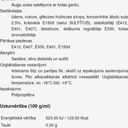
Augļu sulas saldējums ar kolas garšu.
Sastāvdaļas
ūdens, cukurs, glikozes-fruktozes sīrups, koncentrēta ābolu sula
2,5%, krāsviela E150d (satur SULFĪTUS), stabilizētāji (E412,
E401, E407), dekstroze, skābuma regulētājs E330, kolas
aromatizētājs.
Pārtikas piedevas
E412, E407, E330, E401, E150d
Alergēni
Sastāvs: sēra dioksīds un sulfīti
Uzglabāšanas nosacījumi
Ieteicams līdz un partijas Nr.: skatīt uz iepakojuma savienojuma
šuves. Pēc atkausēšanas atkārtoti nesasaldēt. Uzglabāšanas
temperatūra: no -18°C līdz -18°C.
Iepakojums
Polipropilēns
Uzturvērtība (100 g/ml)
Enerģētiskā vērtība
523.00 kJ / 123.00 Kcal
Tauki
0.00 g