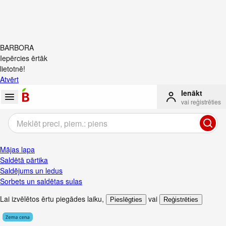
BARBORA
Iepērcies ērtāk
lietotnē!
Atvērt
Ienākt
vai reģistrēties
Mājas lapa
Saldētā pārtika
Saldējums un ledus
Sorbets un saldētas sulas
Lai izvēlētos ērtu piegādes laiku
,
vai
Pieslēgties
Reģistrēties