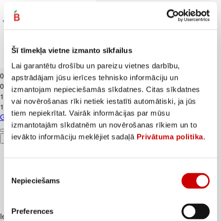
Šī tīmekļa vietne izmanto sīkfailus
Gurķi garie LATVIJA gab.
Lai garantētu drošību un pareizu vietnes darbību,
0
.
69
€
apstrādājam jūsu ierīces tehnisko informāciju un
0,69€/gab.
izmantojam nepieciešamās sīkdatnes. Citas sīkdatnes
1
.
29
€
vai novērošanas rīki netiek iestatīti automātiski, ja jūs
1,29€/gab.
tiem nepiekrītat. Vairāk informācijas par mūsu
Gurķi garie LATVIJA gab.
izmantotajām sīkdatnēm un novērošanas rīkiem un to
ievākto informāciju meklējiet sadaļā
Privātuma politika
.
Pievienot
Piekrišanas
Nepieciešams
izvēle
Preferences
Iesakām ar