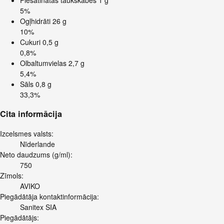
5%
Ogļhidrāti
26 g
10%
Cukuri
0,5 g
0,8%
Olbaltumvielas
2,7 g
5,4%
Sāls
0,8 g
33,3%
Cita informācija
Izcelsmes valsts:
Nīderlande
Neto daudzums (g/ml):
750
Zīmols:
AVIKO
Piegādātāja kontaktinformācija:
Sanitex SIA
Piegādātājs: