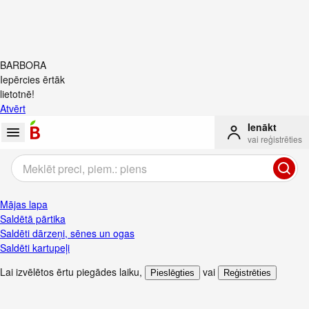
BARBORA
Iepērcies ērtāk
lietotnē!
Atvērt
Ienākt
vai reģistrēties
Mājas lapa
Saldētā pārtika
Saldēti dārzeņi, sēnes un ogas
Saldēti kartupeļi
Lai izvēlētos ērtu piegādes laiku
,
vai
Pieslēgties
Reģistrēties