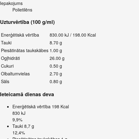
Iepakojums
Polietilēns
Uzturvērtība (100 g/ml)
Enerģētiskā vērtība
830.00 kJ / 198.00 Kcal
Tauki
8.70 g
Piesātinātas taukskābes
1.00 g
Ogļhidrāti
26.00 g
Cukuri
0.50 g
Olbaltumvielas
2.70 g
Sāls
0.80 g
Ieteicamā dienas deva
Enerģētiskā vērtība
198 Kcal
830 kJ
9,9%
Tauki
8,7 g
12,4%
Piesātinātas taukskābes
1 g