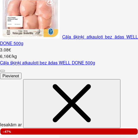
Cāļa šķiņķi atkauloti bez ādas WELL
DONE 500g
3
.
08
€
6,16€/kg
Cāļa šķiņķi atkauloti bez ādas WELL DONE 500g
Pievienot
Iesakām ar
–47%