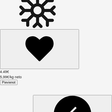
4
.
49
€
5,99€/kg neto
Pievienot