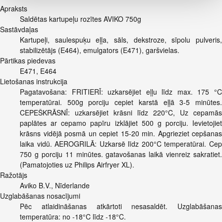
Apraksts
Saldētas kartupeļu rozītes AVIKO 750g
Sastāvdaļas
Kartupeļi, saulespuķu eļļa, sāls, dekstroze, sīpolu pulveris,
stabilizētājs (E464), emulgators (E471), garšvielas.
Pārtikas piedevas
E471, E464
Lietošanas instrukcija
Pagatavošana: FRITIERĪ: uzkarsējiet eļļu līdz max. 175 °C
temperatūrai. 500g porciju cepiet karstā eļļā 3-5 minūtes.
CEPEŠKRĀSNĪ: uzkarsējiet krāsni līdz 220°C, Uz cepamās
paplātes ar cepamo papīru izklājiet 500 g porciju. Ievietojiet
krāsns vidējā posmā un cepiet 15-20 min. Apgrieziet cepšanas
laika vidū. AEROGRILĀ: Uzkarsē līdz 200°C temperatūrai. Cep
750 g porciju 11 minūtes. gatavošanas laikā vienreiz sakratiet.
(Pamatojoties uz Philips Airfryer XL).
Ražotājs
Aviko B.V., Nīderlande
Uzglabāšanas nosacījumi
Pēc atlaidināšanas atkārtoti nesasaldēt. Uzglabāšanas
temperatūra: no -18°C līdz -18°C.