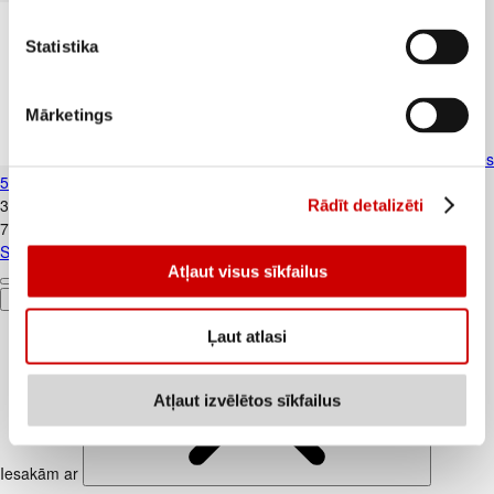
Statistika
Mārketings
Siers Gouda FARM MILK 45% šķēlēs
500g
3
.
99
€
Rādīt detalizēti
7,98€/kg
Siers Gouda FARM MILK 45% šķēlēs 500g
Atļaut visus sīkfailus
Pievienot
Ļaut atlasi
Atļaut izvēlētos sīkfailus
Iesakām ar