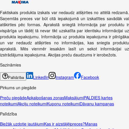
Faktiskais produkta izskats var nedaudz atšķirties no attēlā redzamā.
Saņemtās preces var būt citā iepakojumā un izskatīties savādāk vai
atškirties pēc formas. Aprakstā sniegtā informācija par produktu ir
vispārīga un tādēļ tā nevar tikt uzskatīta par identisku informācijai uz
produkta iepakojumu. Informācija uz produkta iepakojuma ir pilnīgāka
un var nedaudz atšķirties no informācijas, kas sniegta produktu
aprakstā. Mēs vienmēr iesakām lasīt un sekot informācijai uz
izstrādājuma iepakojuma. Akcijas preču daudzums ir ierobežots.
Sazināmies
LinkedIn
Instagram
Facebook
Palīdzība
Pirkums un piegāde
Preču piegāde
Apkalpošanas zonas
Maksājumi
PALDIES kartes
noteikumi
Akciju noteikumi
Kuponu noteikumi
Dāvanu kampaņas
Palīdzība
Biežāk uzdotie jautājumi
Kas ir aizstājējpreces?
Manas