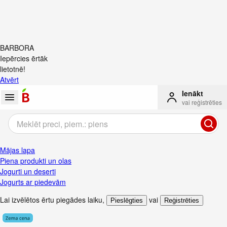
BARBORA
Iepērcies ērtāk
lietotnē!
Atvērt
Ienākt
vai reģistrēties
Mājas lapa
Piena produkti un olas
Jogurti un deserti
Jogurts ar piedevām
Lai izvēlētos ērtu piegādes laiku
,
vai
Pieslēgties
Reģistrēties