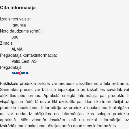
Cita informācija
Izcelsmes valsts:
Igaunija
Neto daudzums (g/ml):
380
Zīmols:
ALMA
Piegādātāja kontaktinformācija:
Valio Eesti AS
Piegādātājs:
Faktiskais produkta izskats var nedaudz atšķirties no attēlā redzamā.
Saņemtās preces var būt citā iepakojumā un izskatīties savādāk vai
atškirties pēc formas. Aprakstā sniegtā informācija par produktu ir
vispārīga un tādēļ tā nevar tikt uzskatīta par identisku informācijai uz
produkta iepakojumu. Informācija uz produkta iepakojuma ir pilnīgāka
un var nedaudz atšķirties no informācijas, kas sniegta produktu
aprakstā. Mēs vienmēr iesakām lasīt un sekot informācijai uz
izstrādājuma iepakojuma. Akcijas preču daudzums ir ierobežots.