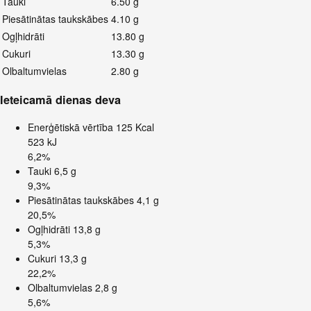
Tauki
6.50 g
Piesātinātas taukskābes
4.10 g
Ogļhidrāti
13.80 g
Cukuri
13.30 g
Olbaltumvielas
2.80 g
Ieteicamā dienas deva
Enerģētiskā vērtība
125 Kcal
523 kJ
6,2%
Tauki
6,5 g
9,3%
Piesātinātas taukskābes
4,1 g
20,5%
Ogļhidrāti
13,8 g
5,3%
Cukuri
13,3 g
22,2%
Olbaltumvielas
2,8 g
5,6%