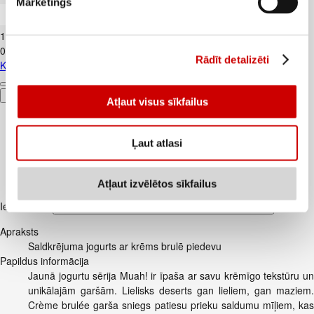
Mārketings
Kūtī dētas olas 10gab.
1
.
84
€
0,18€/gab.
Rādīt detalizēti
Kūtī dētas olas 10gab.
Pievienot
Atļaut visus sīkfailus
Ļaut atlasi
Atļaut izvēlētos sīkfailus
Iesakām ar
Apraksts
Saldkrējuma jogurts ar krēms brulē piedevu
Papildus informācija
Jaunā jogurtu sērija Muah! ir īpaša ar savu krēmīgo tekstūru un
unikālajām garšām. Lielisks deserts gan lieliem, gan maziem.
Crème brulée garša sniegs patiesu prieku saldumu mīļiem, kas