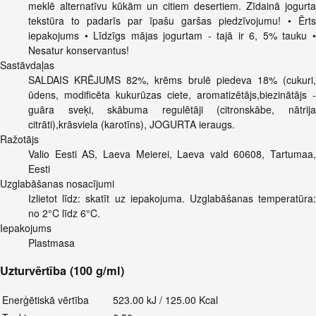
meklē alternatīvu kūkām un citiem desertiem. Zīdainā jogurta
tekstūra to padarīs par īpašu garšas piedzīvojumu! • Ērts
iepakojums • Līdzīgs mājas jogurtam - tajā ir 6, 5% tauku •
Nesatur konservantus!
Sastāvdaļas
SALDAIS KRĒJUMS 82%, krēms brulē piedeva 18% (cukuri,
ūdens, modificēta kukurūzas ciete, aromatizētājs,biezinātājs -
guāra sveķi, skābuma regulētāji (citronskābe, nātrija
citrāti),krāsviela (karotīns), JOGURTA ieraugs.
Ražotājs
Valio Eesti AS, Laeva Meierei, Laeva vald 60608, Tartumaa,
Eesti
Uzglabāšanas nosacījumi
Izlietot līdz: skatīt uz iepakojuma. Uzglabāšanas temperatūra:
no 2°C līdz 6°C.
Iepakojums
Plastmasa
Uzturvērtība (100 g/ml)
Enerģētiskā vērtība
523.00 kJ / 125.00 Kcal