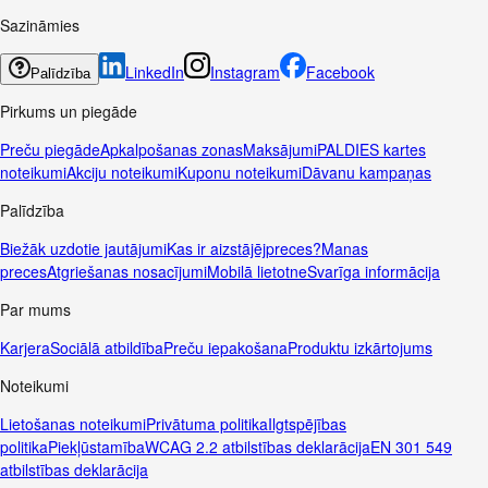
Sazināmies
LinkedIn
Instagram
Facebook
Palīdzība
Pirkums un piegāde
Preču piegāde
Apkalpošanas zonas
Maksājumi
PALDIES kartes
noteikumi
Akciju noteikumi
Kuponu noteikumi
Dāvanu kampaņas
Palīdzība
Biežāk uzdotie jautājumi
Kas ir aizstājējpreces?
Manas
preces
Atgriešanas nosacījumi
Mobilā lietotne
Svarīga informācija
Par mums
Karjera
Sociālā atbildība
Preču iepakošana
Produktu izkārtojums
Noteikumi
Lietošanas noteikumi
Privātuma politika
Ilgtspējības
politika
Piekļūstamība
WCAG 2.2 atbilstības deklarācija
EN 301 549
atbilstības deklarācija