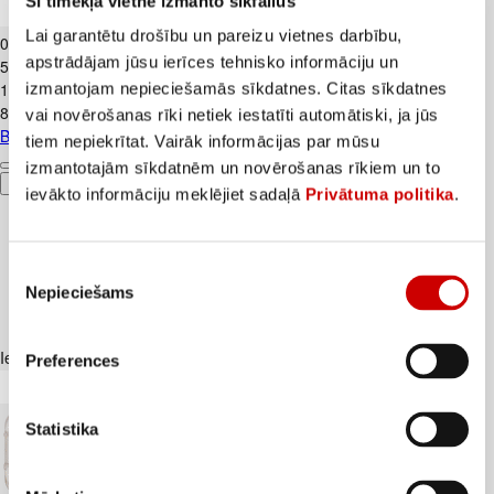
Šī tīmekļa vietne izmanto sīkfailus
Biezpiens 9% VALMIERA 180g
Lai garantētu drošību un pareizu vietnes darbību,
0
.
99
€
apstrādājam jūsu ierīces tehnisko informāciju un
5,5€/kg
1
.
59
€
izmantojam nepieciešamās sīkdatnes. Citas sīkdatnes
8,83€/kg
vai novērošanas rīki netiek iestatīti automātiski, ja jūs
Biezpiens 9% VALMIERA 180g
tiem nepiekrītat. Vairāk informācijas par mūsu
izmantotajām sīkdatnēm un novērošanas rīkiem un to
Pievienot
ievākto informāciju meklējiet sadaļā
Privātuma politika
.
Piekrišanas
Nepieciešams
izvēle
Iesakām ar
Preferences
Statistika