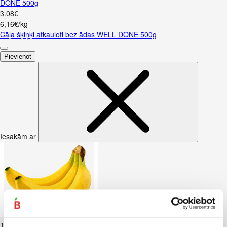
DONE 500g
3
.
08
€
6,16€/kg
Cāļa šķiņķi atkauloti bez ādas WELL DONE 500g
Pievienot
Iesakām ar
Banāni CAVENDISH kg
1
.
19
€