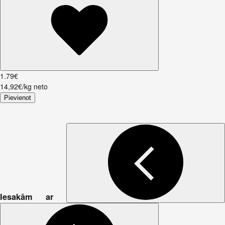
1
.
79
€
14,92€/kg neto
Pievienot
Iesakām ar