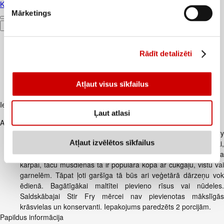
Kūtī dētas olas 10gab.
Mārketings
Pievienot
Rādīt detalizēti
Atļaut visus sīkfailus
Iesakām ar
Ļaut atlasi
Apraksts
Saldskābā mērce 120g Klasiska ķīniešu mērce Stir Fry
Atļaut izvēlētos sīkfailus
ēdieniem. Tā ir saldi skābena mērce ar tomātu pastu, rīsu etiķi,
ananāsu sulu un ingveru. Vēsturiski tā radusies kā piedeva
karpai, taču mūsdienās tā ir populāra kopā ar cūkgaļu, vistu vai
garnelēm. Tāpat ļoti garšīga tā būs ari veģetārā dārzeņu vok
ēdienā. Bagātīgākai maltītei pievieno rīsus vai nūdeles.
Saldskābajai Stir Fry mērcei nav pievienotas mākslīgās
krāsvielas un konservanti. Iepakojums paredzēts 2 porcijām.
Papildus informācija