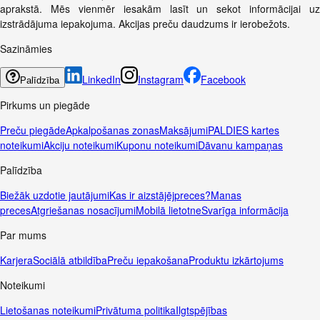
aprakstā. Mēs vienmēr iesakām lasīt un sekot informācijai uz
izstrādājuma iepakojuma. Akcijas preču daudzums ir ierobežots.
Sazināmies
LinkedIn
Instagram
Facebook
Palīdzība
Pirkums un piegāde
Preču piegāde
Apkalpošanas zonas
Maksājumi
PALDIES kartes
noteikumi
Akciju noteikumi
Kuponu noteikumi
Dāvanu kampaņas
Palīdzība
Biežāk uzdotie jautājumi
Kas ir aizstājējpreces?
Manas
preces
Atgriešanas nosacījumi
Mobilā lietotne
Svarīga informācija
Par mums
Karjera
Sociālā atbildība
Preču iepakošana
Produktu izkārtojums
Noteikumi
Lietošanas noteikumi
Privātuma politika
Ilgtspējības