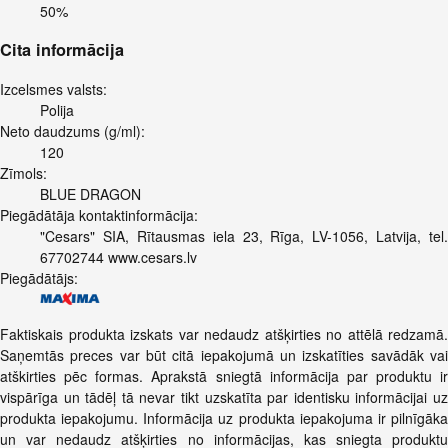
50%
Cita informācija
Izcelsmes valsts:
Polija
Neto daudzums (g/ml):
120
Zīmols:
BLUE DRAGON
Piegādātāja kontaktinformācija:
"Cesars" SIA, Rītausmas iela 23, Rīga, LV-1056, Latvija, tel.
67702744 www.cesars.lv
Piegādātājs:
Faktiskais produkta izskats var nedaudz atšķirties no attēlā redzamā.
Saņemtās preces var būt citā iepakojumā un izskatīties savādāk vai
atškirties pēc formas. Aprakstā sniegtā informācija par produktu ir
vispārīga un tādēļ tā nevar tikt uzskatīta par identisku informācijai uz
produkta iepakojumu. Informācija uz produkta iepakojuma ir pilnīgāka
un var nedaudz atšķirties no informācijas, kas sniegta produktu