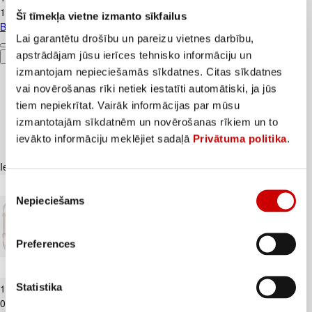
1,19€/kg
Šī tīmekļa vietne izmanto sīkfailus
Banāni CAVENDISH kg
Lai garantētu drošību un pareizu vietnes darbību,
apstrādājam jūsu ierīces tehnisko informāciju un
Pievienot
izmantojam nepieciešamās sīkdatnes. Citas sīkdatnes
vai novērošanas rīki netiek iestatīti automātiski, ja jūs
tiem nepiekrītat. Vairāk informācijas par mūsu
izmantotajām sīkdatnēm un novērošanas rīkiem un to
ievākto informāciju meklējiet sadaļā
Privātuma politika
.
Iesakām ar
Piekrišanas
Nepieciešams
izvēle
Preferences
Kūtī dētas olas 10gab.
Statistika
1
.
84
€
0,18€/gab.