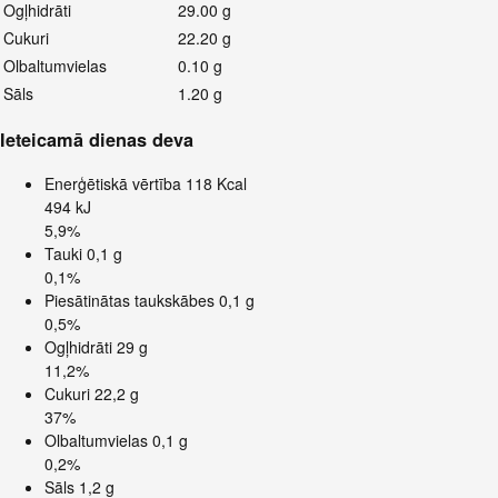
Ogļhidrāti
29.00 g
Cukuri
22.20 g
Olbaltumvielas
0.10 g
Sāls
1.20 g
Ieteicamā dienas deva
Enerģētiskā vērtība
118 Kcal
494 kJ
5,9%
Tauki
0,1 g
0,1%
Piesātinātas taukskābes
0,1 g
0,5%
Ogļhidrāti
29 g
11,2%
Cukuri
22,2 g
37%
Olbaltumvielas
0,1 g
0,2%
Sāls
1,2 g