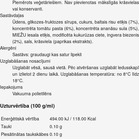
Piemērots veģetāriešiem. Nav pievienotas mākslīgās krāsvielas
vai konservanti.
Sastāvdaļas
Ūdens, glikozes-fruktozes sīrups, cukurs, baltais risu etiķis (7%),
koncentrēta tomātu pasta (6%), koncentrēta ananāsu sula (5%),
MIEŽU iesala etiķis, modificēta kukurūzas ciete, ingvera biezenis
(2%), sals, krāsviela (paprikas ekstrakts).
Alergēni
Sastāvs: graudaugi kas satur lipekli
Uzglabāšanas nosacījumi
Uzglabāt vēsā, sausā vietā. Pēc atvēršanas uzglabāt ledusskapī
un izlietot 2 dienu laikā. Uzglabāšanas temperatūra: no 8°C līdz
18°C.
Iepakojums
Vakuuma polietilēns
Uzturvērtība (100 g/ml)
Enerģētiskā vērtība
494.00 kJ / 118.00 Kcal
Tauki
0.10 g
Piesātinātas taukskābes
0.10 g