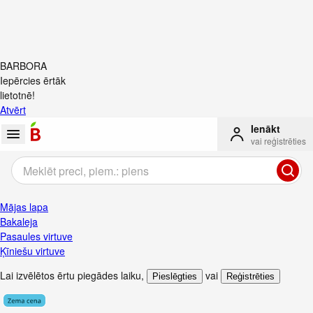
BARBORA
Iepērcies ērtāk
lietotnē!
Atvērt
Ienākt
vai reģistrēties
Mājas lapa
Bakaleja
Pasaules virtuve
Ķīniešu virtuve
Lai izvēlētos ērtu piegādes laiku
,
vai
Pieslēgties
Reģistrēties