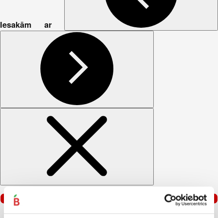
Iesakām ar
–40%