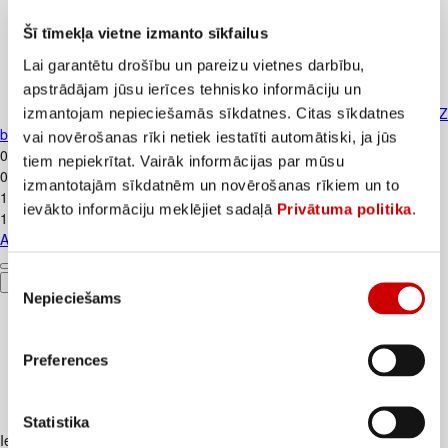
Šī tīmekļa vietne izmanto sīkfailus
Lai garantētu drošību un pareizu vietnes darbību,
apstrādājam jūsu ierīces tehnisko informāciju un
Auto gaisa atsvaidzinātājs ROTZ
izmantojam nepieciešamās sīkdatnes. Citas sīkdatnes
bubble gum
vai novērošanas rīki netiek iestatīti automātiski, ja jūs
0
.
77
€
tiem nepiekrītat. Vairāk informācijas par mūsu
0,77€/gab.
izmantotajām sīkdatnēm un novērošanas rīkiem un to
1
.
29
€
ievākto informāciju meklējiet sadaļā
Privātuma politika
.
1,29€/gab.
Auto gaisa atsvaidzinātājs ROTZ bubble gum
Piekrišanas
Pievienot
Nepieciešams
izvēle
Preferences
Statistika
Iesakām ar