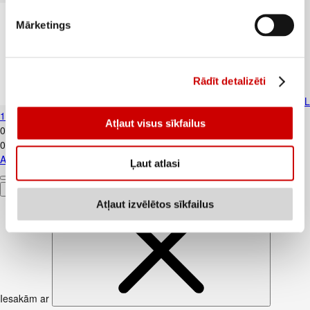
Mārketings
Rādīt detalizēti
Atkrit.maisi HOME EXPERT 60L
10gab.30mkr
Atļaut visus sīkfailus
0
.
89
€
0,09€/gab.
Atkrit.maisi HOME EXPERT 60L 10gab.30mkr
Ļaut atlasi
Pievienot
Atļaut izvēlētos sīkfailus
Iesakām ar