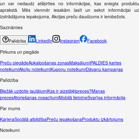
un var nedaudz atšķirties no informācijas, kas sniegta produktu
aprakstā. Mēs vienmēr iesakām lasīt un sekot informācijai uz
izstrādājuma iepakojuma. Akcijas preču daudzums ir ierobežots.
Sazināmies
LinkedIn
Instagram
Facebook
Palīdzība
Pirkums un piegāde
Preču piegāde
Apkalpošanas zonas
Maksājumi
PALDIES kartes
noteikumi
Akciju noteikumi
Kuponu noteikumi
Dāvanu kampaņas
Palīdzība
Biežāk uzdotie jautājumi
Kas ir aizstājējpreces?
Manas
preces
Atgriešanas nosacījumi
Mobilā lietotne
Svarīga informācija
Par mums
Karjera
Sociālā atbildība
Preču iepakošana
Produktu izkārtojums
Noteikumi