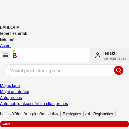
BARBORA
Iepērcies ērtāk
lietotnē!
Atvērt
Ienākt
vai reģistrēties
Mājas lapa
Mājai un atpūtai
Auto preces
Automobiļu aksesuāri un citas preces
Lai izvēlētos ērtu piegādes laiku
,
vai
Pieslēgties
Reģistrēties
–40%