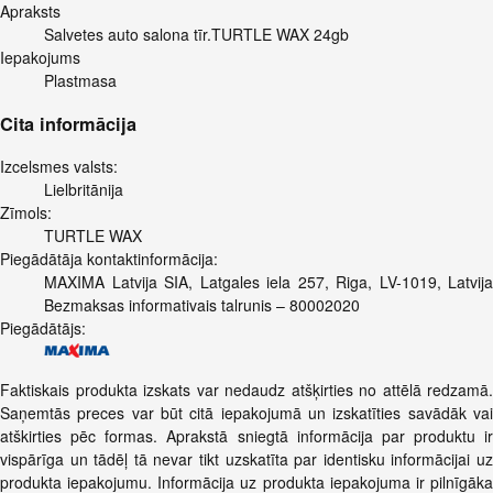
Apraksts
Salvetes auto salona tīr.TURTLE WAX 24gb
Iepakojums
Plastmasa
Cita informācija
Izcelsmes valsts:
Lielbritānija
Zīmols:
TURTLE WAX
Piegādātāja kontaktinformācija:
MAXIMA Latvija SIA, Latgales iela 257, Riga, LV-1019, Latvija
Bezmaksas informativais talrunis – 80002020
Piegādātājs:
Faktiskais produkta izskats var nedaudz atšķirties no attēlā redzamā.
Saņemtās preces var būt citā iepakojumā un izskatīties savādāk vai
atškirties pēc formas. Aprakstā sniegtā informācija par produktu ir
vispārīga un tādēļ tā nevar tikt uzskatīta par identisku informācijai uz
produkta iepakojumu. Informācija uz produkta iepakojuma ir pilnīgāka