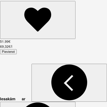
51
.
99
€
69,32€/l
Pievienot
Iesakām ar