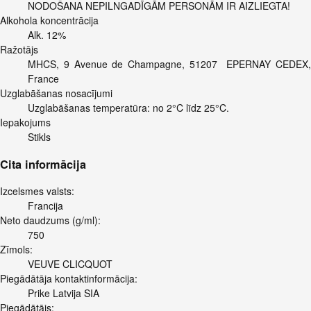
NODOŠANA NEPILNGADĪGĀM PERSONĀM IR AIZLIEGTA!
Alkohola koncentrācija
Alk. 12%
Ražotājs
MHCS, 9 Avenue de Champagne, 51207 EPERNAY CEDEX,
France
Uzglabāšanas nosacījumi
Uzglabāšanas temperatūra: no 2°C līdz 25°C.
Iepakojums
Stikls
Cita informācija
Izcelsmes valsts:
Francija
Neto daudzums (g/ml):
750
Zīmols:
VEUVE CLICQUOT
Piegādātāja kontaktinformācija:
Prike Latvija SIA
Piegādātājs: