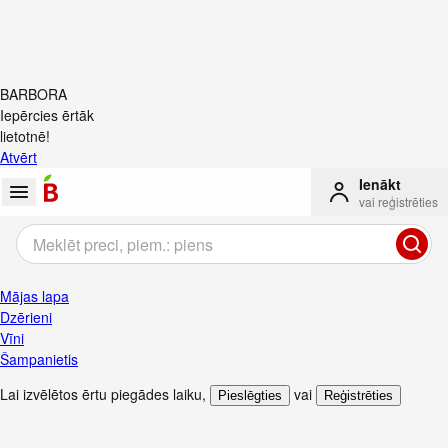
BARBORA
Iepērcies ērtāk
lietotnē!
Atvērt
Ienākt
vai reģistrēties
Mājas lapa
Dzērieni
Vīni
Šampanietis
Lai izvēlētos ērtu piegādes laiku
,
vai
Pieslēgties
Reģistrēties