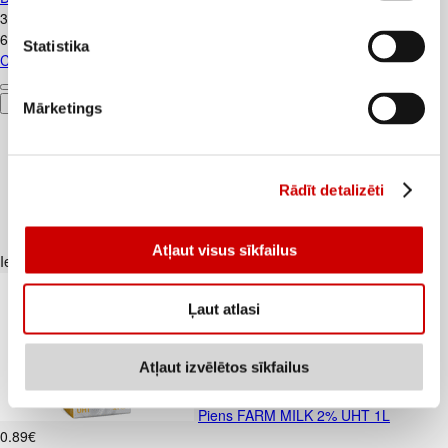
3
.
08
€
6,16€/kg
Statistika
Cāļa šķiņķi atkauloti bez ādas WELL DONE 500g
Pievienot
Mārketings
Rādīt detalizēti
Atļaut visus sīkfailus
Iesakām ar
Ļaut atlasi
Atļaut izvēlētos sīkfailus
Piens FARM MILK 2% UHT 1L
0
.
89
€