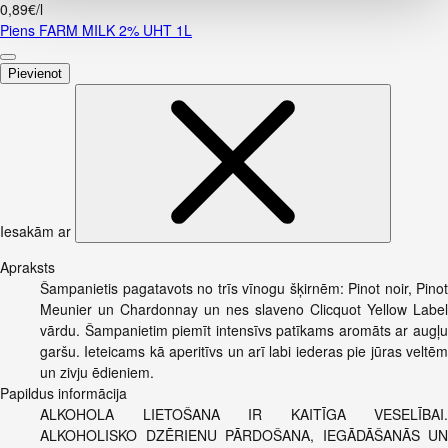
0,89€/l
Piens FARM MILK 2% UHT 1L
Pievienot
Iesakām ar
Apraksts
Šampanietis pagatavots no trīs vīnogu šķirnēm: Pinot noir, Pinot
Meunier un Chardonnay un nes slaveno Clicquot Yellow Label
vārdu. Šampanietim piemīt intensīvs patīkams aromāts ar augļu
garšu. Ieteicams kā aperitīvs un arī labi iederas pie jūras veltēm
un zivju ēdieniem.
Papildus informācija
ALKOHOLA LIETOŠANA IR KAITĪGA VESELĪBAI.
ALKOHOLISKO DZĒRIENU PĀRDOŠANA, IEGĀDĀŠANĀS UN