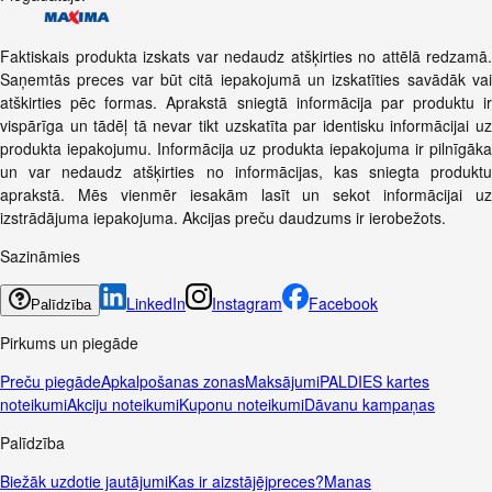
Faktiskais produkta izskats var nedaudz atšķirties no attēlā redzamā.
Saņemtās preces var būt citā iepakojumā un izskatīties savādāk vai
atškirties pēc formas. Aprakstā sniegtā informācija par produktu ir
vispārīga un tādēļ tā nevar tikt uzskatīta par identisku informācijai uz
produkta iepakojumu. Informācija uz produkta iepakojuma ir pilnīgāka
un var nedaudz atšķirties no informācijas, kas sniegta produktu
aprakstā. Mēs vienmēr iesakām lasīt un sekot informācijai uz
izstrādājuma iepakojuma. Akcijas preču daudzums ir ierobežots.
Sazināmies
LinkedIn
Instagram
Facebook
Palīdzība
Pirkums un piegāde
Preču piegāde
Apkalpošanas zonas
Maksājumi
PALDIES kartes
noteikumi
Akciju noteikumi
Kuponu noteikumi
Dāvanu kampaņas
Palīdzība
Biežāk uzdotie jautājumi
Kas ir aizstājējpreces?
Manas