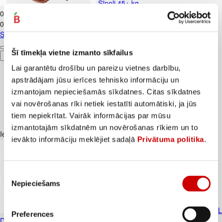
Sīpoli 45+ kg
0
.
69
€
0,69€/kg
Sīpoli 45+ kg
Šī tīmekļa vietne izmanto sīkfailus
Pievienot
Lai garantētu drošību un pareizu vietnes darbību,
apstrādājam jūsu ierīces tehnisko informāciju un
izmantojam nepieciešamās sīkdatnes. Citas sīkdatnes
vai novērošanas rīki netiek iestatīti automātiski, ja jūs
tiem nepiekrītat. Vairāk informācijas par mūsu
izmantotajām sīkdatnēm un novērošanas rīkiem un to
Iesakām ar
ievākto informāciju meklējiet sadaļā
Privātuma politika
.
Piekrišanas
Nepieciešams
izvēle
Cāļa šķiņķi atkauloti bez ādas WELL
Preferences
DONE 500g