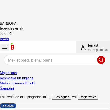
BARBORA
Iepērcies ērtāk
lietotnē!
Atvērt
Ienākt
vai reģistrēties
Mājas lapa
Kosmētika un higiēna
Matu kopšanas līdzekļi
Šampūni
Lai izvēlētos ērtu piegādes laiku
,
vai
Pieslēgties
Reģistrēties