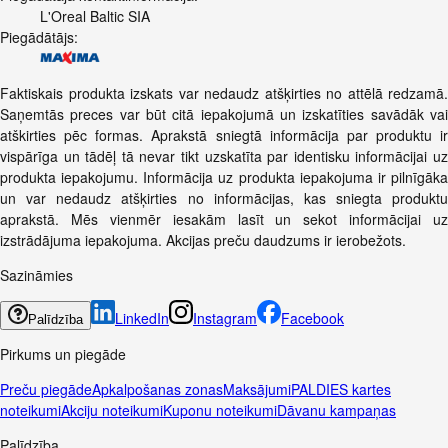
L'Oreal Baltic SIA
Piegādātājs:
Faktiskais produkta izskats var nedaudz atšķirties no attēlā redzamā.
Saņemtās preces var būt citā iepakojumā un izskatīties savādāk vai
atškirties pēc formas. Aprakstā sniegtā informācija par produktu ir
vispārīga un tādēļ tā nevar tikt uzskatīta par identisku informācijai uz
produkta iepakojumu. Informācija uz produkta iepakojuma ir pilnīgāka
un var nedaudz atšķirties no informācijas, kas sniegta produktu
aprakstā. Mēs vienmēr iesakām lasīt un sekot informācijai uz
izstrādājuma iepakojuma. Akcijas preču daudzums ir ierobežots.
Sazināmies
LinkedIn
Instagram
Facebook
Palīdzība
Pirkums un piegāde
Preču piegāde
Apkalpošanas zonas
Maksājumi
PALDIES kartes
noteikumi
Akciju noteikumi
Kuponu noteikumi
Dāvanu kampaņas
Palīdzība