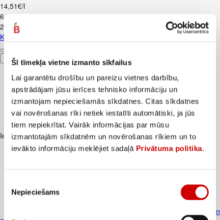
14,51€/l
6
.
79
€
24,69€/l
Kondicionier.PANTENE Thick&Strong 275ml
Pievienot
Šī tīmekļa vietne izmanto sīkfailus
Lai garantētu drošību un pareizu vietnes darbību,
apstrādājam jūsu ierīces tehnisko informāciju un
izmantojam nepieciešamās sīkdatnes. Citas sīkdatnes
vai novērošanas rīki netiek iestatīti automātiski, ja jūs
tiem nepiekrītat. Vairāk informācijas par mūsu
Iesakām ar
izmantotajām sīkdatnēm un novērošanas rīkiem un to
ievākto informāciju meklējiet sadaļā
Privātuma politika
.
Piekrišanas
Nepieciešams
izvēle
Zobu pasta ELMEX Caries Protectio