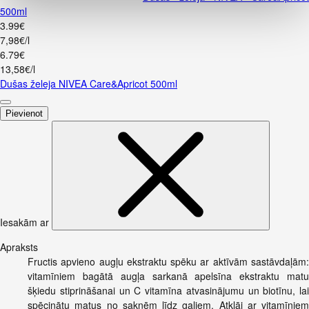
500ml
3
.
99
€
7,98€/l
6
.
79
€
13,58€/l
Dušas želeja NIVEA Care&Apricot 500ml
Pievienot
Iesakām ar
Apraksts
Fructis apvieno augļu ekstraktu spēku ar aktīvām sastāvdaļām:
vitamīniem bagātā augļa sarkanā apelsīna ekstraktu matu
šķiedu stiprināšanai un C vitamīna atvasinājumu un biotīnu, lai
spēcinātu matus no saknēm līdz galiem. Atklāj ar vitamīniem