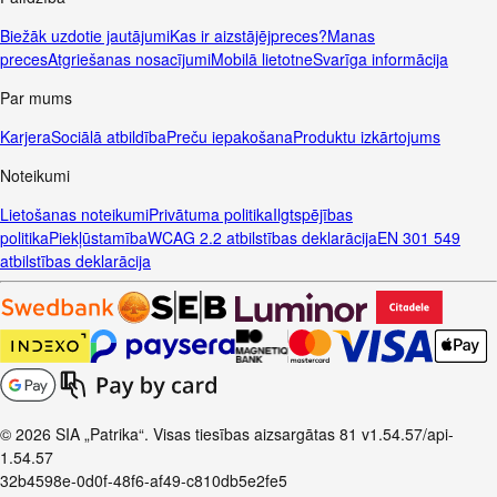
Biežāk uzdotie jautājumi
Kas ir aizstājējpreces?
Manas
preces
Atgriešanas nosacījumi
Mobilā lietotne
Svarīga informācija
Par mums
Karjera
Sociālā atbildība
Preču iepakošana
Produktu izkārtojums
Noteikumi
Lietošanas noteikumi
Privātuma politika
Ilgtspējības
politika
Piekļūstamība
WCAG 2.2 atbilstības deklarācija
EN 301 549
atbilstības deklarācija
© 2026 SIA „Patrika“. Visas tiesības aizsargātas
81
v1.54.57
/api-
1.54.57
32b4598e-0d0f-48f6-af49-c810db5e2fe5