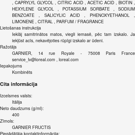
, CAPRYLYL GLYCOL , CITRIC ACID , ACETIC ACID , BIOTIN ,
HEXYLENE GLYCOL , POTASSIUM SORBATE , SODIUM
BENZOATE , SALICYLIC ACID , PHENOXYETHANOL ,
LIMONENE , CITRAL , PARFUM / FRAGRANCE
Lietošanas instrukcija
Ieklāj samitrinātos matos, viegli iemasē, pēc tam izskalo. Ja
iekļūst acīs, nekavējoties rūpīgi izskalo ar ūdeni.
Ražotājs
GARNIER, 14 rue Royale - 75008 Paris France
service_lv@loreal.com
, loreal.com
Iepakojums
Kombinēts
Cita informācija
Izcelsmes valsts:
Itālija
Neto daudzums (g/ml):
400
Zīmols:
GARNIER FRUCTIS
Piegādātāja kontaktinformācija: