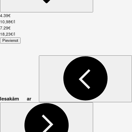
4
.
39
€
10,98€/l
7
.
29
€
18,23€/l
Pievienot
Iesakām ar