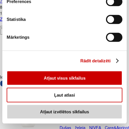
75ml
Preferences
8
.
49
€
113,2€/l
Zobu pasta ELMEX Caries Protection 75ml
Statistika
Pievienot
Mārketings
Rādīt detalizēti
Iesakām ar
Atļaut visus sīkfailus
Ļaut atlasi
Atļaut izvēlētos sīkfailus
Dušas želeja NIVEA Care&Apricot