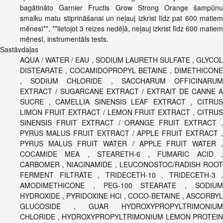
bagātināto Garnier Fructis Grow Strong Orange šampūnu
smalku matu stiprināšanai un neļauj izkrist līdz pat 600 matiem
mēnesī**. **lietojot 3 reizes nedēļā, neļauj izkrist līdz 600 matiem
mēnesī, instrumentāls tests.
Sastāvdaļas
AQUA / WATER / EAU , SODIUM LAURETH SULFATE , GLYCOL
DISTEARATE , COCAMIDOPROPYL BETAINE , DIMETHICONE
, SODIUM CHLORIDE , SACCHARUM OFFICINARUM
EXTRACT / SUGARCANE EXTRACT / EXTRAIT DE CANNE A
SUCRE , CAMELLIA SINENSIS LEAF EXTRACT , CITRUS
LIMON FRUIT EXTRACT / LEMON FRUIT EXTRACT , CITRUS
SINENSIS FRUIT EXTRACT / ORANGE FRUIT EXTRACT ,
PYRUS MALUS FRUIT EXTRACT / APPLE FRUIT EXTRACT ,
PYRUS MALUS FRUIT WATER / APPLE FRUIT WATER ,
COCAMIDE MEA , STEARETH-6 , FUMARIC ACID ,
CARBOMER , NIACINAMIDE , LEUCONOSTOC/RADISH ROOT
FERMENT FILTRATE , TRIDECETH-10 , TRIDECETH-3 ,
AMODIMETHICONE , PEG-100 STEARATE , SODIUM
HYDROXIDE , PYRIDOXINE HCl , COCO-BETAINE , ASCORBYL
GLUCOSIDE , GUAR HYDROXYPROPYLTRIMONIUM
CHLORIDE , HYDROXYPROPYLTRIMONIUM LEMON PROTEIN