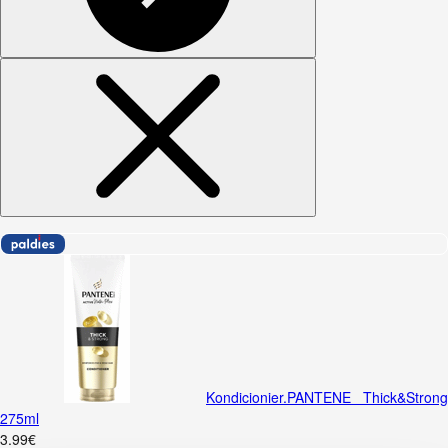
Kondicionier.PANTENE Thick&Strong
275ml
3
.
99
€