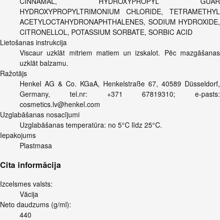
CINNAMAL, HYDROXYPROPYL GUAR
HYDROXYPROPYLTRIMONIUM CHLORIDE, TETRAMETHYL
ACETYLOCTAHYDRONAPHTHALENES, SODIUM HYDROXIDE,
CITRONELLOL, POTASSIUM SORBATE, SORBIC ACID
Lietošanas instrukcija
Viscaur uzklāt mitriem matiem un izskalot. Pēc mazgāšanas
uzklāt balzamu.
Ražotājs
Henkel AG & Co. KGaA, Henkelstraße 67, 40589 Düsseldorf,
Germany, tel.nr: +371 67819310; e-pasts:
cosmetics.lv@henkel.com
Uzglabāšanas nosacījumi
Uzglabāšanas temperatūra: no 5°C līdz 25°C.
Iepakojums
Plastmasa
Cita informācija
Izcelsmes valsts:
Vācija
Neto daudzums (g/ml):
440