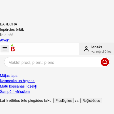
BARBORA
Iepērcies ērtāk
lietotnē!
Atvērt
Ienākt
vai reģistrēties
Mājas lapa
Kosmētika un higiēna
Matu kopšanas līdzekļi
Šampūni vīriešiem
Lai izvēlētos ērtu piegādes laiku
,
vai
Pieslēgties
Reģistrēties