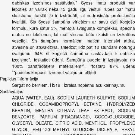
dabiskas izcelsmes sastāvdaļu* Syoss matu produkti var
lepoties ar vairāk nekā 45 gadu ilgu vēsturi rūpēs par matu
skaistumu, turklāt tie ir izstrādāti, lai nodrošinātu profesionālu
kvalitāti. Šis Syoss šampūns vīriešiem ar savu dziļi kopjošo
formulu, kura satur 3% mentola svaiguma kompleksu, spēcina
matus no iekšienes, lai mati viscaur būtu skaisti un izskatītos
veselīgi. Šis šampūns normāliem matiem intensīvi attīra,
atvēsina un atsvaidzina, sniedzot līdz pat 12 stundām noturīgu
svaigumu. 94% šī kopjošā šampūna sastāvdaļu ir dabiska
izcelsme*, ieskaitot ūdeni. Šampūna pudele ir izgatavota no
100% pārstrādātiem materiāliem**. *tostarp 87% ūdens
**pudeles korpuss, izņemot vāciņu un etiķeti
Papildus informācija
Sargāt no bērniem. H319 : Izraisa nopietnu acu kairinājumu
Sastāvdaļas
AQUA (WATER, EAU), SODIUM LAURETH SULFATE, SODIUM
CHLORIDE, COCAMIDOPROPYL BETAINE, HYDROLYZED
KERATIN, MENTHA CITRATA LEAF EXTRACT, SODIUM
BENZOATE, PARFUM (FRAGRANCE), COCO-GLUCOSIDE,
GLYCERYL OLEATE, CITRIC ACID, MENTHOL, PROPYLENE
GLYCOL, PEG-120 METHYL GLUCOSE DIOLEATE, HEXYL