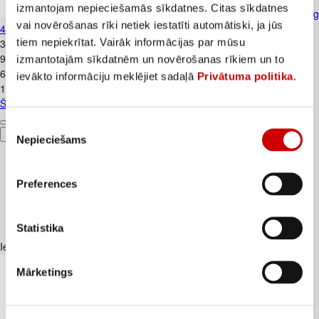
izmantojam nepieciešamās sīkdatnes. Citas sīkdatnes
Šampūns PANTENE Thick&Strong
vai novērošanas rīki netiek iestatīti automātiski, ja jūs
400ml
tiem nepiekrītat. Vairāk informācijas par mūsu
3
.
99
€
9,98€/l
izmantotajām sīkdatnēm un novērošanas rīkiem un to
6
.
99
€
ievākto informāciju meklējiet sadaļā
Privātuma politika
.
17,48€/l
Šampūns PANTENE Thick&Strong 400ml
Piekrišanas
Pievienot
Nepieciešams
izvēle
Preferences
Statistika
Iesakām ar
Mārketings