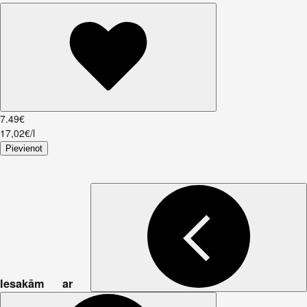
7
.
49
€
17,02€/l
Pievienot
Iesakām ar