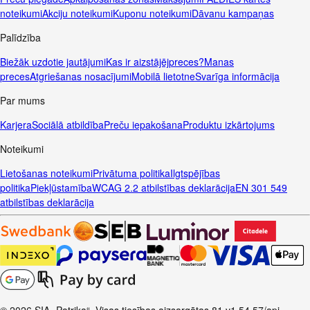
noteikumi
Akciju noteikumi
Kuponu noteikumi
Dāvanu kampaņas
Palīdzība
Biežāk uzdotie jautājumi
Kas ir aizstājējpreces?
Manas
preces
Atgriešanas nosacījumi
Mobilā lietotne
Svarīga informācija
Par mums
Karjera
Sociālā atbildība
Preču iepakošana
Produktu izkārtojums
Noteikumi
Lietošanas noteikumi
Privātuma politika
Ilgtspējības
politika
Piekļūstamība
WCAG 2.2 atbilstības deklarācija
EN 301 549
atbilstības deklarācija