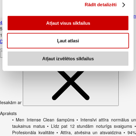
Rādīt detalizēti
Dušas želeja OLD SPICE Captai
400ml
Atļaut visus sīkfailus
5
.
99
€
14,98€/l
Ļaut atlasi
Dušas želeja OLD SPICE Captain 400ml
Pievienot
Atļaut izvēlētos sīkfailus
Iesakām ar
Apraksts
• Men Intense Clean šampūns • Intensīvi attīra normālus un
taukainus matus • Līdz pat 12 stundām noturīgs svaigums •
Profesionāla kvalitāte • Attīra, atvēsina un atsvaidzina • 94%