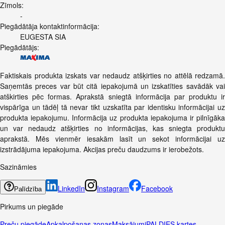
Zīmols:
-
Piegādātāja kontaktinformācija:
EUGESTA SIA
Piegādātājs:
Faktiskais produkta izskats var nedaudz atšķirties no attēlā redzamā.
Saņemtās preces var būt citā iepakojumā un izskatīties savādāk vai
atškirties pēc formas. Aprakstā sniegtā informācija par produktu ir
vispārīga un tādēļ tā nevar tikt uzskatīta par identisku informācijai uz
produkta iepakojumu. Informācija uz produkta iepakojuma ir pilnīgāka
un var nedaudz atšķirties no informācijas, kas sniegta produktu
aprakstā. Mēs vienmēr iesakām lasīt un sekot informācijai uz
izstrādājuma iepakojuma. Akcijas preču daudzums ir ierobežots.
Sazināmies
LinkedIn
Instagram
Facebook
Palīdzība
Pirkums un piegāde
Preču piegāde
Apkalpošanas zonas
Maksājumi
PALDIES kartes