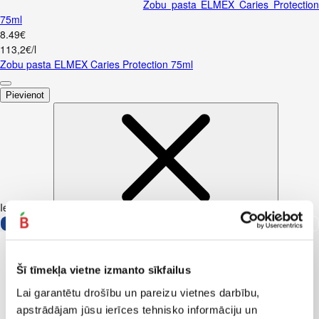
Zobu pasta ELMEX Caries Protectio
75ml
8
.
49
€
113,2€/l
Zobu pasta ELMEX Caries Protection 75ml
Pievienot
Iesakām ar
Šī tīmekļa vietne izmanto sīkfailus
Lai garantētu drošību un pareizu vietnes darbību,
apstrādājam jūsu ierīces tehnisko informāciju un