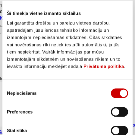
1
.
84
€
0,18€/gab.
Šī tīmekļa vietne izmanto sīkfailus
Kūtī dētas olas 10gab.
Lai garantētu drošību un pareizu vietnes darbību,
apstrādājam jūsu ierīces tehnisko informāciju un
Pievienot
izmantojam nepieciešamās sīkdatnes. Citas sīkdatnes
vai novērošanas rīki netiek iestatīti automātiski, ja jūs
tiem nepiekrītat. Vairāk informācijas par mūsu
izmantotajām sīkdatnēm un novērošanas rīkiem un to
ievākto informāciju meklējiet sadaļā
Privātuma politika
.
Iesakām ar
Piekrišanas
Nepieciešams
izvēle
Preferences
Siers Gouda FARM MILK 45% šķēlēs
Statistika
500g