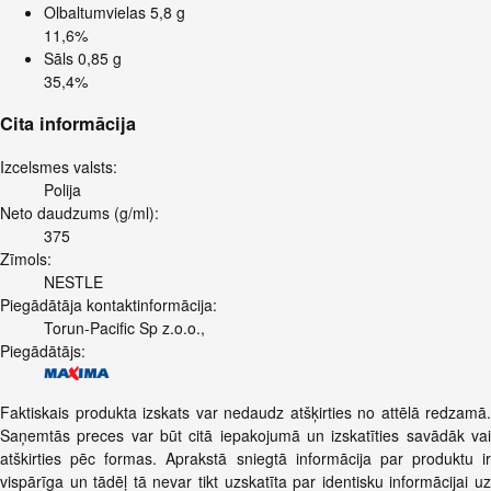
Olbaltumvielas
5,8 g
11,6%
Sāls
0,85 g
35,4%
Cita informācija
Izcelsmes valsts:
Polija
Neto daudzums (g/ml):
375
Zīmols:
NESTLE
Piegādātāja kontaktinformācija:
Torun-Pacific Sp z.o.o.,
Piegādātājs:
Faktiskais produkta izskats var nedaudz atšķirties no attēlā redzamā.
Saņemtās preces var būt citā iepakojumā un izskatīties savādāk vai
atškirties pēc formas. Aprakstā sniegtā informācija par produktu ir
vispārīga un tādēļ tā nevar tikt uzskatīta par identisku informācijai uz