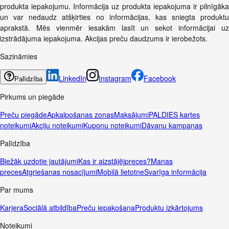
produkta iepakojumu. Informācija uz produkta iepakojuma ir pilnīgāka
un var nedaudz atšķirties no informācijas, kas sniegta produktu
aprakstā. Mēs vienmēr iesakām lasīt un sekot informācijai uz
izstrādājuma iepakojuma. Akcijas preču daudzums ir ierobežots.
Sazināmies
LinkedIn
Instagram
Facebook
Palīdzība
Pirkums un piegāde
Preču piegāde
Apkalpošanas zonas
Maksājumi
PALDIES kartes
noteikumi
Akciju noteikumi
Kuponu noteikumi
Dāvanu kampaņas
Palīdzība
Biežāk uzdotie jautājumi
Kas ir aizstājējpreces?
Manas
preces
Atgriešanas nosacījumi
Mobilā lietotne
Svarīga informācija
Par mums
Karjera
Sociālā atbildība
Preču iepakošana
Produktu izkārtojums
Noteikumi