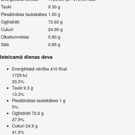
Tauki
9.30 g
Piesātinātas taukskābes
1.00 g
Ogļhidrāti
72.60 g
Cukuri
24.90 g
Olbaltumvielas
5.80 g
Sāls
0.85 g
Ieteicamā dienas deva
Enerģētiskā vērtība
410 Kcal
1729 kJ
20,5%
Tauki
9,3 g
13,3%
Piesātinātas taukskābes
1 g
5%
Ogļhidrāti
72,6 g
27,9%
Cukuri
24,9 g
41,5%