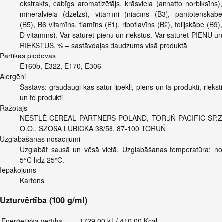
ekstrakts, dabīgs aromatizētājs, krāsviela (annatto norbiksīns),
minerālviela (dzelzs), vitamīni (niacīns (B3), pantotēnskābe
(B5), B6 vitamīns, tiamīns (B1), riboflavīns (B2), folijskābe (B9),
D vitamīns). Var saturēt pienu un riekstus. Var saturēt PIENU un
RIEKSTUS. % – sastāvdaļas daudzums visā produktā
Pārtikas piedevas
E160b, E322, E170, E306
Alergēni
Sastāvs: graudaugi kas satur lipekli, piens un tā produkti, rieksti
un to produkti
Ražotājs
NESTLÈ CEREAL PARTNERS POLAND, TORUŃ-PACIFIC SP.Z
O.O., SZOSA LUBICKA 38/58, 87-100 TORUŃ
Uzglabāšanas nosacījumi
Uzglabāt sausā un vēsā vietā. Uzglabāšanas temperatūra: no
5°C līdz 25°C.
Iepakojums
Kartons
Uzturvērtība (100 g/ml)
Enerģētiskā vērtība
1729.00 kJ / 410.00 Kcal