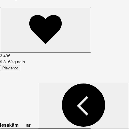
3
.
49
€
9,31€/kg neto
Pievienot
Iesakām ar