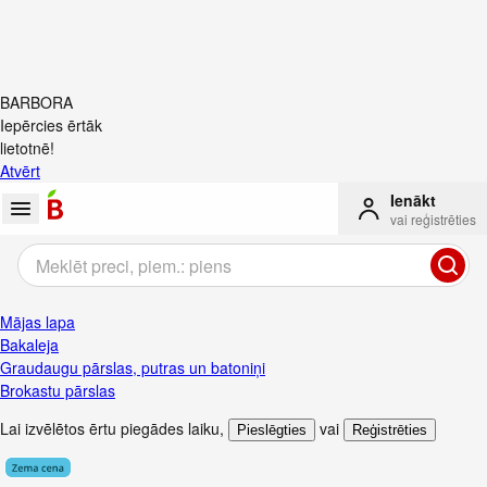
BARBORA
Iepērcies ērtāk
lietotnē!
Atvērt
Ienākt
vai reģistrēties
Mājas lapa
Bakaleja
Graudaugu pārslas, putras un batoniņi
Brokastu pārslas
Lai izvēlētos ērtu piegādes laiku
,
vai
Pieslēgties
Reģistrēties