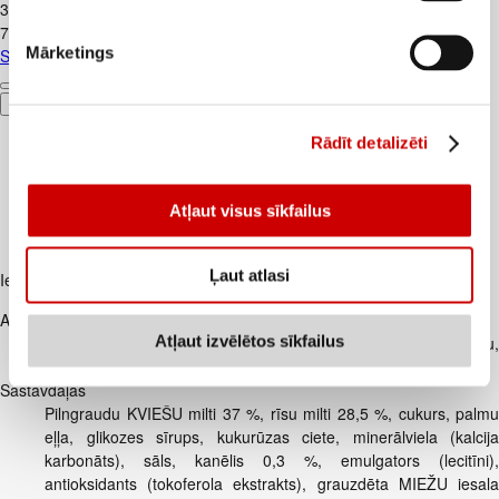
3
.
99
€
7,98€/kg
Mārketings
Siers Gouda FARM MILK 45% šķēlēs 500g
Pievienot
Rādīt detalizēti
Atļaut visus sīkfailus
Ļaut atlasi
Iesakām ar
Apraksts
Atļaut izvēlētos sīkfailus
NESTLÈ CINI MINIS – pārslu kvadrātiņi ar kanēļa garšu,
vitamīniem un dzelzi
Sastāvdaļas
Pilngraudu KVIEŠU milti 37 %, rīsu milti 28,5 %, cukurs, palmu
eļļa, glikozes sīrups, kukurūzas ciete, minerālviela (kalcija
karbonāts), sāls, kanēlis 0,3 %, emulgators (lecitīni),
antioksidants (tokoferola ekstrakts), grauzdēta MIEŽU iesala