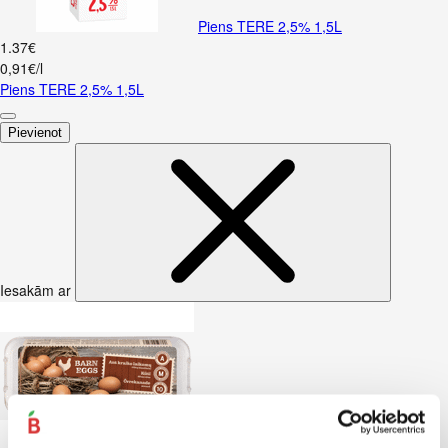
Piens TERE 2,5% 1,5L
1
.
37
€
0,91€/l
Piens TERE 2,5% 1,5L
Pievienot
Iesakām ar
Kūtī dētas olas 10gab.