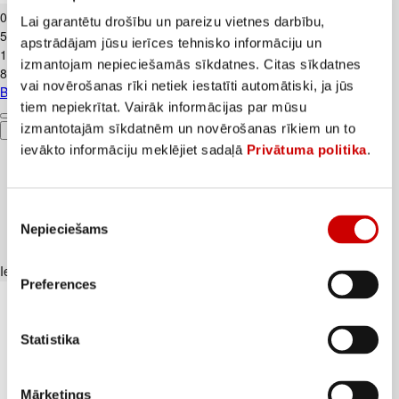
0
.
99
€
Lai garantētu drošību un pareizu vietnes darbību,
5,5€/kg
apstrādājam jūsu ierīces tehnisko informāciju un
1
.
59
€
izmantojam nepieciešamās sīkdatnes. Citas sīkdatnes
8,83€/kg
vai novērošanas rīki netiek iestatīti automātiski, ja jūs
Biezpiens 9% VALMIERA 180g
tiem nepiekrītat. Vairāk informācijas par mūsu
izmantotajām sīkdatnēm un novērošanas rīkiem un to
Pievienot
ievākto informāciju meklējiet sadaļā
Privātuma politika
.
Piekrišanas
Nepieciešams
izvēle
Iesakām ar
Preferences
Statistika
Mārketings