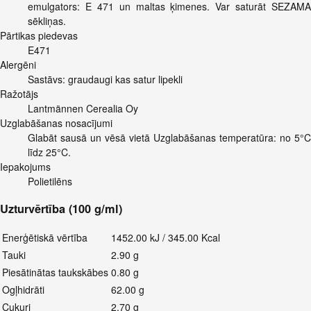
emulgators: E 471 un maltas ķimenes. Var saturāt SEZAMA
sēkliņas.
Pārtikas piedevas
E471
Alergēni
Sastāvs: graudaugi kas satur lipekli
Ražotājs
Lantmännen Cerealia Oy
Uzglabāšanas nosacījumi
Glabāt sausā un vēsā vietā Uzglabāšanas temperatūra: no 5°C
līdz 25°C.
Iepakojums
Polietilēns
Uzturvērtība (100 g/ml)
Enerģētiskā vērtība
1452.00 kJ / 345.00 Kcal
Tauki
2.90 g
Piesātinātas taukskābes
0.80 g
Ogļhidrāti
62.00 g
Cukuri
2.70 g