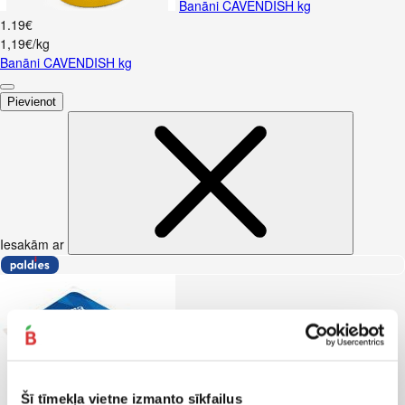
Banāni CAVENDISH kg
1
.
19
€
1,19€/kg
Banāni CAVENDISH kg
Pievienot
Iesakām ar
Šī tīmekļa vietne izmanto sīkfailus
Biezpiens 9% VALMIERA 180g