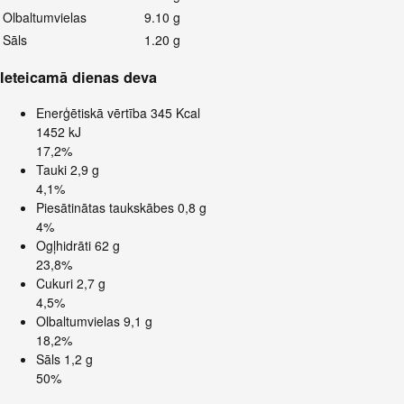
Olbaltumvielas
9.10 g
Sāls
1.20 g
Ieteicamā dienas deva
Enerģētiskā vērtība
345 Kcal
1452 kJ
17,2%
Tauki
2,9 g
4,1%
Piesātinātas taukskābes
0,8 g
4%
Ogļhidrāti
62 g
23,8%
Cukuri
2,7 g
4,5%
Olbaltumvielas
9,1 g
18,2%
Sāls
1,2 g
50%