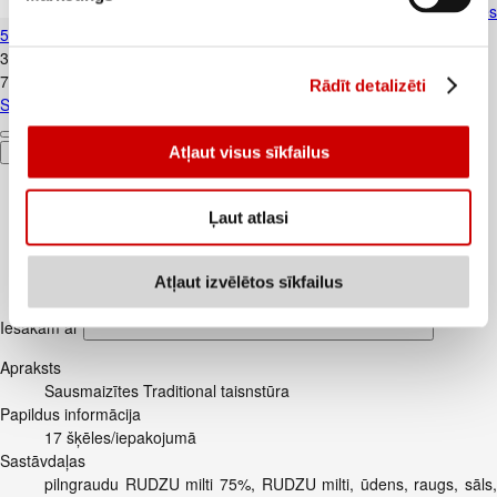
Siers Gouda FARM MILK 45% šķēlēs
500g
3
.
99
€
7,98€/kg
Rādīt detalizēti
Siers Gouda FARM MILK 45% šķēlēs 500g
Atļaut visus sīkfailus
Pievienot
Ļaut atlasi
Atļaut izvēlētos sīkfailus
Iesakām ar
Apraksts
Sausmaizītes Traditional taisnstūra
Papildus informācija
17 šķēles/iepakojumā
Sastāvdaļas
pilngraudu RUDZU milti 75%, RUDZU milti, ūdens, raugs, sāls,