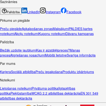
Sazināmies
LinkedIn
Instagram
Facebook
Palīdzība
Pirkums un piegāde
Preču piegāde
Apkalpošanas zonas
Maksājumi
PALDIES kartes
noteikumi
Akciju noteikumi
Kuponu noteikumi
Dāvanu kampaņas
Palīdzība
Biežāk uzdotie jautājumi
Kas ir aizstājējpreces?
Manas
preces
Atgriešanas nosacījumi
Mobilā lietotne
Svarīga informācija
Par mums
Karjera
Sociālā atbildība
Preču iepakošana
Produktu izkārtojums
Noteikumi
Lietošanas noteikumi
Privātuma politika
Ilgtspējības
politika
Piekļūstamība
WCAG 2.2 atbilstības deklarācija
EN 301 549
atbilstības deklarācija