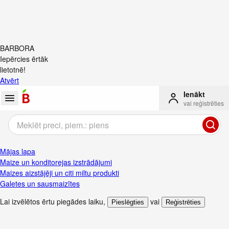
BARBORA
Iepērcies ērtāk
lietotnē!
Atvērt
Ienākt
vai reģistrēties
Mājas lapa
Maize un konditorejas izstrādājumi
Maizes aizstājēji un citi miltu produkti
Galetes un sausmaizītes
Lai izvēlētos ērtu piegādes laiku
,
vai
Pieslēgties
Reģistrēties