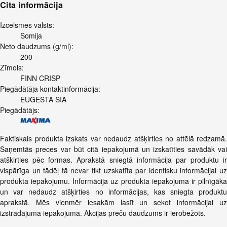
Cita informācija
Izcelsmes valsts:
Somija
Neto daudzums (g/ml):
200
Zīmols:
FINN CRISP
Piegādātāja kontaktinformācija:
EUGESTA SIA
Piegādātājs:
Faktiskais produkta izskats var nedaudz atšķirties no attēlā redzamā.
Saņemtās preces var būt citā iepakojumā un izskatīties savādāk vai
atškirties pēc formas. Aprakstā sniegtā informācija par produktu ir
vispārīga un tādēļ tā nevar tikt uzskatīta par identisku informācijai uz
produkta iepakojumu. Informācija uz produkta iepakojuma ir pilnīgāka
un var nedaudz atšķirties no informācijas, kas sniegta produktu
aprakstā. Mēs vienmēr iesakām lasīt un sekot informācijai uz
izstrādājuma iepakojuma. Akcijas preču daudzums ir ierobežots.