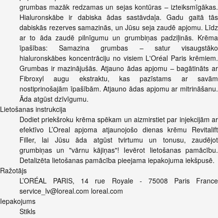
grumbas mazāk redzamas un sejas kontūras – izteiksmīgākas.
Hialuronskābe ir dabiska ādas sastāvdaļa. Gadu gaitā tās
dabiskās rezerves samazinās, un Jūsu seja zaudē apjomu. Līdz
ar to āda zaudē pilnīgumu un grumbiņas padziļinās. Krēma
īpašības: Samazina grumbas – satur visaugstāko
hialuronskābes koncentrāciju no visiem L'Oréal Paris krēmiem.
Grumbas ir mazinājušās. Atjauno ādas apjomu – bagātināts ar
Fibroxyl augu ekstraktu, kas pazīstams ar savām
nostiprinošajām īpašībām. Atjauno ādas apjomu ar mitrināšanu.
Āda atgūst dzīvīgumu.
Lietošanas instrukcija
Dodiet priekšroku krēma spēkam un aizmirstiet par injekcijām ar
efektīvo L’Oreal apjoma atjaunojošo dienas krēmu Revitalift
Filler, lai Jūsu āda atgūst tvirtumu un tonusu, zaudējot
grumbiņas un "vārnu kājiņas"! Ievērot lietošanas pamācību.
Detalizēta lietošanas pamācība pieejama iepakojuma iekšpusē.
Ražotājs
L’ORÉAL PARIS, 14 rue Royale - 75008 Paris France
service_lv@loreal.com
loreal.com
Iepakojums
Stikls