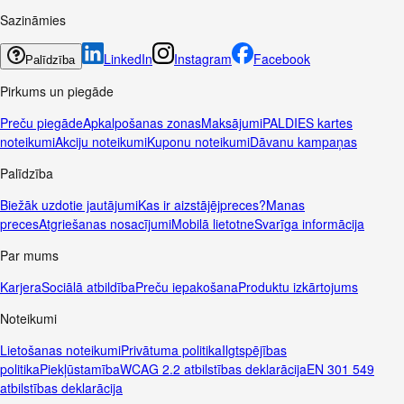
Sazināmies
LinkedIn
Instagram
Facebook
Palīdzība
Pirkums un piegāde
Preču piegāde
Apkalpošanas zonas
Maksājumi
PALDIES kartes
noteikumi
Akciju noteikumi
Kuponu noteikumi
Dāvanu kampaņas
Palīdzība
Biežāk uzdotie jautājumi
Kas ir aizstājējpreces?
Manas
preces
Atgriešanas nosacījumi
Mobilā lietotne
Svarīga informācija
Par mums
Karjera
Sociālā atbildība
Preču iepakošana
Produktu izkārtojums
Noteikumi
Lietošanas noteikumi
Privātuma politika
Ilgtspējības
politika
Piekļūstamība
WCAG 2.2 atbilstības deklarācija
EN 301 549
atbilstības deklarācija