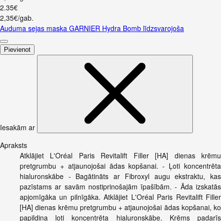
2
.
35
€
2,35€/gab.
Auduma sejas maska GARNIER Hydra Bomb līdzsvarojoša
Pievienot
Iesakām ar
Apraksts
Atklājiet L'Oréal Paris Revitalift Filler [HA] dienas krēmu
pretgrumbu + atjaunojošai ādas kopšanai. - Ļoti koncentrēta
hialuronskābe - Bagātināts ar Fibroxyl augu ekstraktu, kas
pazīstams ar savām nostiprinošajām īpašībām. - Āda izskatās
apjomīgāka un pilnīgāka. Atklājiet L'Oréal Paris Revitalift Filler
[HA] dienas krēmu pretgrumbu + atjaunojošai ādas kopšanai, ko
papildina ļoti koncentrēta hialuronskābe. Krēms padarīs