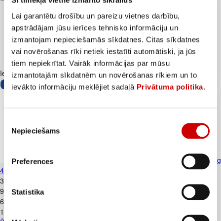
Šī tīmekļa vietne izmanto sīkfailus
Lai garantētu drošību un pareizu vietnes darbību,
apstrādājam jūsu ierīces tehnisko informāciju un
izmantojam nepieciešamās sīkdatnes. Citas sīkdatnes
vai novērošanas rīki netiek iestatīti automātiski, ja jūs
tiem nepiekrītat. Vairāk informācijas par mūsu
Iesakām ar
izmantotajām sīkdatnēm un novērošanas rīkiem un to
ievākto informāciju meklējiet sadaļā
Privātuma politika
.
Piekrišanas
Nepieciešams
izvēle
Šampūns PANTENE Thick&Strong
Preferences
400ml
3
.
99
€
9,98€/l
Statistika
6
.
99
€
17,48€/l