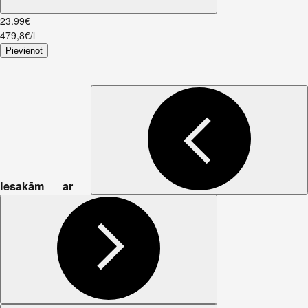
23
.
99
€
479,8€/l
Pievienot
Iesakām ar