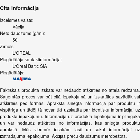
Cita informācija
Izcelsmes valsts:
Vācija
Neto daudzums (g/ml):
50
Zīmols:
L'OREAL
Piegādātāja kontaktinformācija:
L'Oreal Baltic SIA
Piegādātājs:
Faktiskais produkta izskats var nedaudz atšķirties no attēlā redzamā.
Saņemtās preces var būt citā iepakojumā un izskatīties savādāk vai
atškirties pēc formas. Aprakstā sniegtā informācija par produktu ir
vispārīga un tādēļ tā nevar tikt uzskatīta par identisku informācijai uz
produkta iepakojumu. Informācija uz produkta iepakojuma ir pilnīgāka
un var nedaudz atšķirties no informācijas, kas sniegta produktu
aprakstā. Mēs vienmēr iesakām lasīt un sekot informācijai uz
izstrādājuma iepakojuma. Akcijas preču daudzums ir ierobežots.