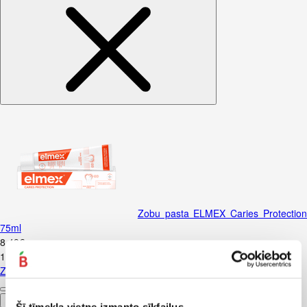
Zobu pasta ELMEX Caries Protectio
75ml
8
.
49
€
113,2€/l
Zobu pasta ELMEX Caries Protection 75ml
Pievienot