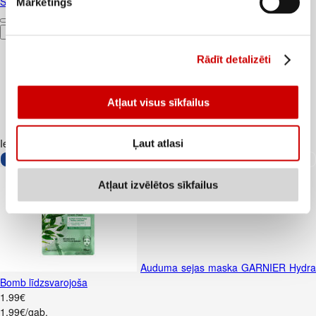
Šampūns PANTENE Thick&Strong 400ml
Mārketings
Pievienot
Rādīt detalizēti
Atļaut visus sīkfailus
Iesakām ar
Ļaut atlasi
Atļaut izvēlētos sīkfailus
Auduma sejas maska GARNIER Hydra
Bomb līdzsvarojoša
1
.
99
€
1,99€/gab.