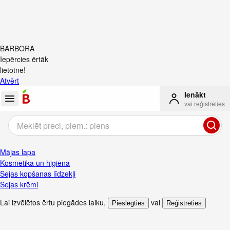
BARBORA
Iepērcies ērtāk
lietotnē!
Atvērt
Ienākt
vai reģistrēties
Mājas lapa
Kosmētika un higiēna
Sejas kopšanas līdzekļi
Sejas krēmi
Lai izvēlētos ērtu piegādes laiku
,
vai
Pieslēgties
Reģistrēties