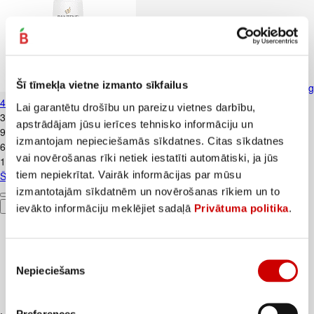
Šī tīmekļa vietne izmanto sīkfailus
Šampūns PANTENE Thick&Strong
400ml
Lai garantētu drošību un pareizu vietnes darbību,
3
.
99
€
apstrādājam jūsu ierīces tehnisko informāciju un
9,98€/l
izmantojam nepieciešamās sīkdatnes. Citas sīkdatnes
6
.
99
€
vai novērošanas rīki netiek iestatīti automātiski, ja jūs
17,48€/l
tiem nepiekrītat. Vairāk informācijas par mūsu
Šampūns PANTENE Thick&Strong 400ml
izmantotajām sīkdatnēm un novērošanas rīkiem un to
Pievienot
ievākto informāciju meklējiet sadaļā
Privātuma politika
.
Piekrišanas
Nepieciešams
izvēle
Preferences