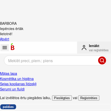
BARBORA
Iepērcies ērtāk
lietotnē!
Atvērt
Ienākt
vai reģistrēties
Mājas lapa
Kosmētika un higiēna
Sejas kopšanas līdzekļi
Serumi un fluīdi
Lai izvēlētos ērtu piegādes laiku
,
vai
Pieslēgties
Reģistrēties