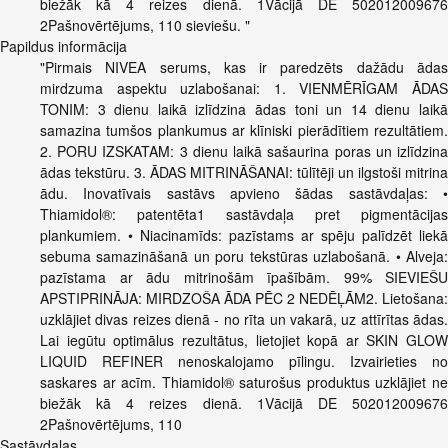
biežāk kā 4 reizes dienā. 1Vācijā DE 502012009676
2Pašnovērtējums, 110 sieviešu. "
Papildus informācija
"Pirmais NIVEA serums, kas ir paredzēts dažādu ādas
mirdzuma aspektu uzlabošanai: 1. VIENMĒRĪGAM ĀDAS
TONIM: 3 dienu laikā izlīdzina ādas toni un 14 dienu laikā
samazina tumšos plankumus ar klīniski pierādītiem rezultātiem.
2. PORU IZSKATAM: 3 dienu laikā sašaurina poras un izlīdzina
ādas tekstūru. 3. ĀDAS MITRINĀŠANAI: tūlītēji un ilgstoši mitrina
ādu. Inovatīvais sastāvs apvieno šādas sastāvdaļas: •
Thiamidol®: patentēta1 sastāvdaļa pret pigmentācijas
plankumiem. • Niacinamīds: pazīstams ar spēju palīdzēt liekā
sebuma samazināšanā un poru tekstūras uzlabošanā. • Alveja:
pazīstama ar ādu mitrinošām īpašībām. 99% SIEVIEŠU
APSTIPRINĀJA: MIRDZOŠA ĀDA PĒC 2 NEDĒĻĀM2. Lietošana:
uzklājiet divas reizes dienā - no rīta un vakarā, uz attīrītas ādas.
Lai iegūtu optimālus rezultātus, lietojiet kopā ar SKIN GLOW
LIQUID REFINER nenoskalojamo pīlingu. Izvairieties no
saskares ar acīm. Thiamidol® saturošus produktus uzklājiet ne
biežāk kā 4 reizes dienā. 1Vācijā DE 502012009676
2Pašnovērtējums, 110
Sastāvdaļas