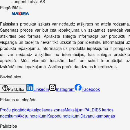
Jungent Latvia AS
Piegādātājs:
Faktiskais produkta izskats var nedaudz atšķirties no attēlā redzamā.
Saņemtās preces var būt citā iepakojumā un izskatīties savādāk vai
atškirties pēc formas. Aprakstā sniegtā informācija par produktu ir
vispārīga un tādēļ tā nevar tikt uzskatīta par identisku informācijai uz
produkta iepakojumu. Informācija uz produkta iepakojuma ir pilnīgāka
un var nedaudz atšķirties no informācijas, kas sniegta produktu
aprakstā. Mēs vienmēr iesakām lasīt un sekot informācijai uz
izstrādājuma iepakojuma. Akcijas preču daudzums ir ierobežots.
Sazināmies
LinkedIn
Instagram
Facebook
Palīdzība
Pirkums un piegāde
Preču piegāde
Apkalpošanas zonas
Maksājumi
PALDIES kartes
noteikumi
Akciju noteikumi
Kuponu noteikumi
Dāvanu kampaņas
Palīdzība