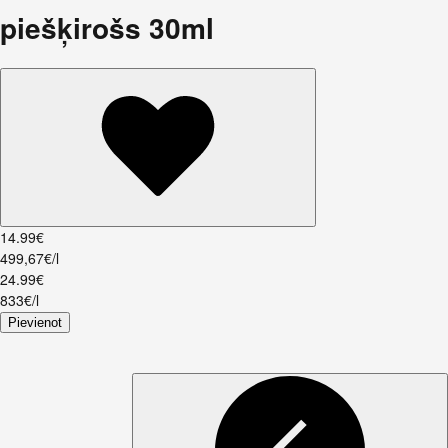
piešķirošs 30ml
14
.
99
€
499,67€/l
24
.
99
€
833€/l
Pievienot