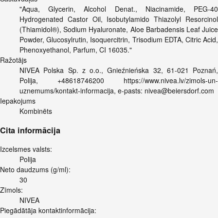
"Aqua, Glycerin, Alcohol Denat., Niacinamide, PEG-40
Hydrogenated Castor Oil, Isobutylamido Thiazolyl Resorcinol
(Thiamidol®), Sodium Hyaluronate, Aloe Barbadensis Leaf Juice
Powder, Glucosylrutin, Isoquercitrin, Trisodium EDTA, Citric Acid,
Phenoxyethanol, Parfum, CI 16035."
Ražotājs
NIVEA Polska Sp. z o.o., Gnieźnieńska 32, 61-021 Poznań,
Polija, +48618746200 https://www.nivea.lv/zimols-un-
uznemums/kontakt-informacija, e-pasts:
nivea@beiersdorf.com
Iepakojums
Kombinēts
Cita informācija
Izcelsmes valsts:
Polija
Neto daudzums (g/ml):
30
Zīmols:
NIVEA
Piegādātāja kontaktinformācija: