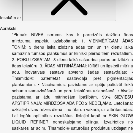
Iesakām ar
Apraksts
"Pirmais NIVEA serums, kas ir paredzēts dažādu ādas
mirdzuma aspektu uzlabošanai: 1. VIENMĒRĪGAM ĀDAS
TONIM: 3 dienu laikā izlīdzina ādas toni un 14 dienu laikā
samazina tumšos plankumus ar klīniski pierādītiem rezultātiem.
2. PORU IZSKATAM: 3 dienu laikā sašaurina poras un izlīdzina
ādas tekstūru. 3. ĀDAS MITRINĀŠANAI: tūlītēji un ilgstoši mitrina
ādu. Inovatīvais sastāvs apvieno šādas sastāvdaļas: •
Thiamidol®: patentēta1 sastāvdaļa pret pigmentācijas
plankumiem. • Niacinamīds: pazīstams ar spēju palīdzēt liekā
sebuma samazināšanā un poru tekstūras uzlabošanā. • Alveja:
pazīstama ar ādu mitrinošām īpašībām. 99% SIEVIEŠU
APSTIPRINĀJA: MIRDZOŠA ĀDA PĒC 2 NEDĒĻĀM2. Lietošana:
uzklājiet divas reizes dienā - no rīta un vakarā, uz attīrītas ādas.
Lai iegūtu optimālus rezultātus, lietojiet kopā ar SKIN GLOW
LIQUID REFINER nenoskalojamo pīlingu. Izvairieties no
saskares ar acīm. Thiamidol® saturošus produktus uzklājiet ne