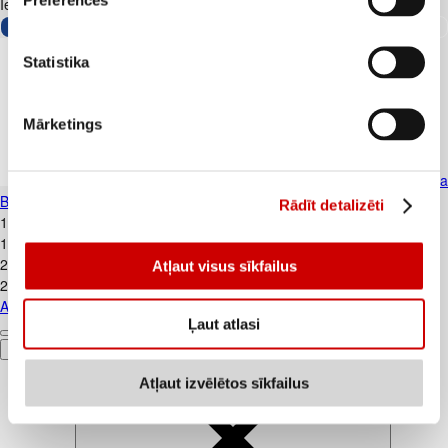
Iesakām ar
Statistika
Mārketings
Auduma sejas maska GARNIER Hydra
Bomb līdzsvarojoša
Rādīt detalizēti
1
.
99
€
1,99€/gab.
2
.
35
€
Atļaut visus sīkfailus
2,35€/gab.
Auduma sejas maska GARNIER Hydra Bomb līdzsvarojoša
Ļaut atlasi
Pievienot
Atļaut izvēlētos sīkfailus