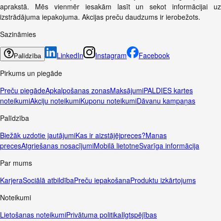
aprakstā. Mēs vienmēr iesakām lasīt un sekot informācijai uz
izstrādājuma iepakojuma. Akcijas preču daudzums ir ierobežots.
Sazināmies
LinkedIn
Instagram
Facebook
Palīdzība
Pirkums un piegāde
Preču piegāde
Apkalpošanas zonas
Maksājumi
PALDIES kartes
noteikumi
Akciju noteikumi
Kuponu noteikumi
Dāvanu kampaņas
Palīdzība
Biežāk uzdotie jautājumi
Kas ir aizstājējpreces?
Manas
preces
Atgriešanas nosacījumi
Mobilā lietotne
Svarīga informācija
Par mums
Karjera
Sociālā atbildība
Preču iepakošana
Produktu izkārtojums
Noteikumi
Lietošanas noteikumi
Privātuma politika
Ilgtspējības