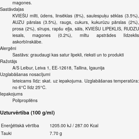
magones.
Sastāvdaļas
KVIEŠU milti, ūdens, linsēklas (8%), saulespuķu sēklas (3.5%),
AUZU pārslas (3.5%), raugs, cukurs, kukurūzu pārslas (2%),
prosa (2%), sīrups, rapšu eļļa, sāls, KVIEŠU LIPEKLIS, RUDZU
iesals, magones (0.2%), miltu apstrādes līdzeklis
askorbīnskābe.
Alergēni
Sastāvs: graudaugi kas satur lipekli, rieksti un to produkti
Ražotājs
A/S Leibur, Leiva 1, EE-12618, Tallina, Igaunija
Uzglabāšanas nosacījumi
Ieteicams līdz: skat. uz iepakojuma. Uzglabāšanas temperatūra:
no 6°C līdz 25°C.
Iepakojums
Polipropilēns
Uzturvērtība (100 g/ml)
Enerģētiskā vērtība
1205.00 kJ / 287.00 Kcal
Tauki
7.70 g