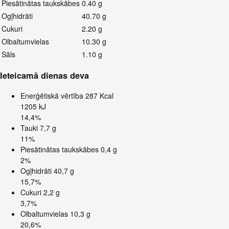
Piesātinātas taukskābes
0.40 g
Ogļhidrāti
40.70 g
Cukuri
2.20 g
Olbaltumvielas
10.30 g
Sāls
1.10 g
Ieteicamā dienas deva
Enerģētiskā vērtība
287 Kcal
1205 kJ
14,4%
Tauki
7,7 g
11%
Piesātinātas taukskābes
0,4 g
2%
Ogļhidrāti
40,7 g
15,7%
Cukuri
2,2 g
3,7%
Olbaltumvielas
10,3 g
20,6%