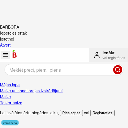
BARBORA
Iepērcies ērtāk
lietotnē!
Atvērt
Ienākt
vai reģistrēties
Mājas lapa
Maize un konditorejas izstrādājumi
Maize
Tostermaize
Lai izvēlētos ērtu piegādes laiku
,
vai
Pieslēgties
Reģistrēties