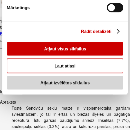
Mārketings
Kūtī dētas olas 10gab.
1
.
84
€
0,18€/gab.
Rādīt detalizēti
Kūtī dētas olas 10gab.
Pievienot
Atļaut visus sīkfailus
Ļaut atlasi
Atļaut izvēlētos sīkfailus
Iesakām ar
Apraksts
Tosté Sendviču sēklu maize ir vispiemērotākā gardām
sviestmaizēm, jo tai ir ērtas un biezas šķēles un bagātīga
receptūra. Īstu garšas baudījumu sniedz linsēklas (7.7%),
saulespuķu sēklas (3.3%), auzu un kukurūzu pārslas, prosa un