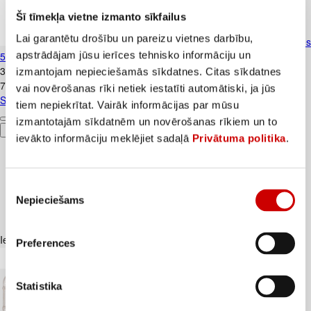
Šī tīmekļa vietne izmanto sīkfailus
Lai garantētu drošību un pareizu vietnes darbību,
Siers Gouda FARM MILK 45% šķēlēs
apstrādājam jūsu ierīces tehnisko informāciju un
500g
3
.
99
€
izmantojam nepieciešamās sīkdatnes. Citas sīkdatnes
7,98€/kg
vai novērošanas rīki netiek iestatīti automātiski, ja jūs
Siers Gouda FARM MILK 45% šķēlēs 500g
tiem nepiekrītat. Vairāk informācijas par mūsu
izmantotajām sīkdatnēm un novērošanas rīkiem un to
Pievienot
ievākto informāciju meklējiet sadaļā
Privātuma politika
.
Piekrišanas
Nepieciešams
izvēle
Iesakām ar
Preferences
Statistika