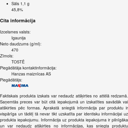
Sāls
1,1 g
45,8%
Cita informācija
Izcelsmes valsts:
Igaunija
Neto daudzums (g/ml):
470
Zīmols:
TOSTĒ
Piegādātāja kontaktinformācija:
Hanzas maiznīcas AS
Piegādātājs:
Faktiskais produkta izskats var nedaudz atšķirties no attēlā redzamā.
Saņemtās preces var būt citā iepakojumā un izskatīties savādāk vai
atškirties pēc formas. Aprakstā sniegtā informācija par produktu ir
vispārīga un tādēļ tā nevar tikt uzskatīta par identisku informācijai uz
produkta iepakojumu. Informācija uz produkta iepakojuma ir pilnīgāka
un var nedaudz atšķirties no informācijas, kas sniegta produktu