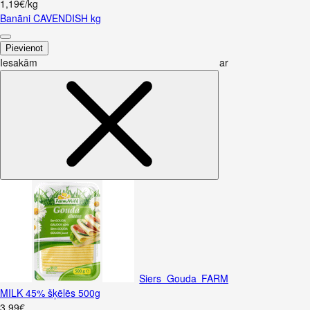
1,19€/kg
Banāni CAVENDISH kg
Pievienot
Iesakām ar
Siers Gouda FARM
MILK 45% šķēlēs 500g
3
.
99
€