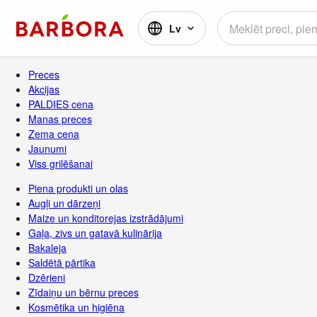
Lv
Preces
Akcijas
PALDIES cena
Manas preces
Zema cena
Jaunumi
Viss grilēšanai
Piena produkti un olas
Augļi un dārzeņi
Maize un konditorejas izstrādājumi
Gaļa, zivs un gatavā kulinārija
Bakaleja
Saldētā pārtika
Dzērieni
Zīdaiņu un bērnu preces
Kosmētika un higiēna