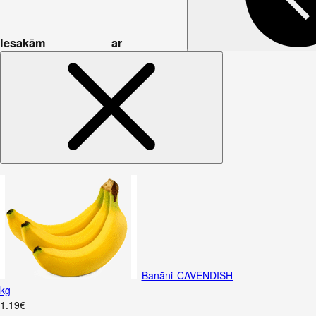
Iesakām ar
Banāni CAVENDISH
kg
1
.
19
€