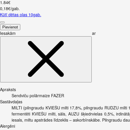
1
.
84
€
0,18€/gab.
Kūtī dētas olas 10gab.
Pievienot
Iesakām ar
Apraksts
Sendviču polārmaize FAZER
Sastāvdaļas
MILTI (pilngraudu KVIEŠU milti 17,8%, pilngraudu RUDZU milti 17
fermentēti KVIEŠU milti, sāls, AUZU šķiedrvielas 0,5%, irdinā
iesals, miltu apstrādes līdzeklis – askorbīnskābe. Pilngraudu 
Alergēni