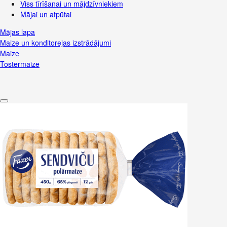
Viss tīrīšanai un mājdzīvniekiem
Mājai un atpūtai
Mājas lapa
Maize un konditorejas izstrādājumi
Maize
Tostermaize