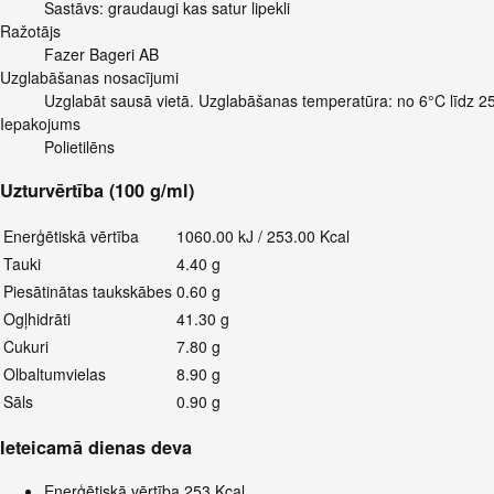
Sastāvs: graudaugi kas satur lipekli
Ražotājs
Fazer Bageri AB
Uzglabāšanas nosacījumi
Uzglabāt sausā vietā. Uzglabāšanas temperatūra: no 6°C līdz 2
Iepakojums
Polietilēns
Uzturvērtība (100 g/ml)
Enerģētiskā vērtība
1060.00 kJ / 253.00 Kcal
Tauki
4.40 g
Piesātinātas taukskābes
0.60 g
Ogļhidrāti
41.30 g
Cukuri
7.80 g
Olbaltumvielas
8.90 g
Sāls
0.90 g
Ieteicamā dienas deva
Enerģētiskā vērtība
253 Kcal