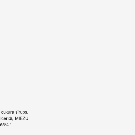
 cukura sīrups,
licerīdi, MIEŽU
 65%."