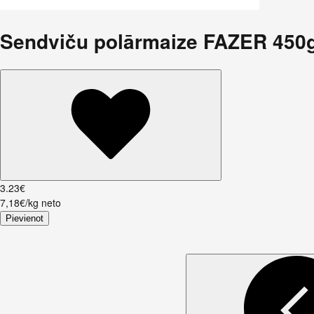
Sendviču polārmaize FAZER 450
3
.
23
€
7,18€/kg neto
Pievienot