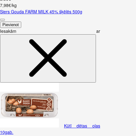
7,98€/kg
Siers Gouda FARM MILK 45% šķēlēs 500g
Pievienot
Iesakām ar
Kūtī dētas olas
10gab.