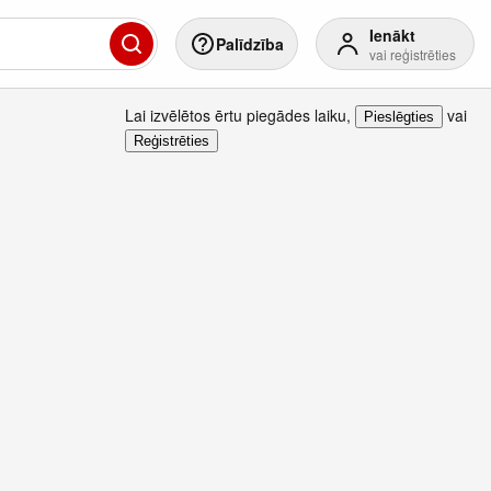
Ienākt
Palīdzība
vai reģistrēties
Lai izvēlētos ērtu piegādes laiku
,
vai
Pieslēgties
Reģistrēties