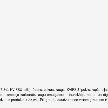
,8%, KVIEŠU milti), ūdens, cukurs, raugs, KVIEŠU lipeklis, rapšu eļļa,
tājs – amonija karbonāts, augu emulgators – taukskābju mono- un dig
daudzums produktā ir 35,5%. Pilngraudu daudzums no visiem graudiem ir