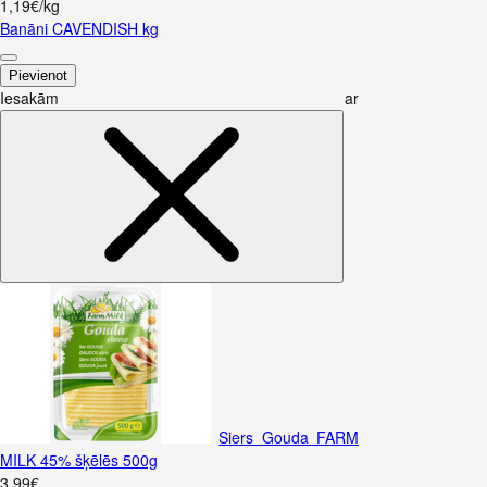
1,19€/kg
Banāni CAVENDISH kg
Pievienot
Iesakām ar
Siers Gouda FARM
MILK 45% šķēlēs 500g
3
.
99
€