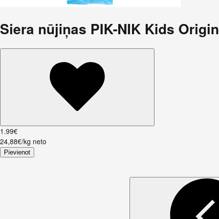
Siera nūjiņas PIK-NIK Kids Origin
1
.
99
€
24,88€/kg neto
Pievienot