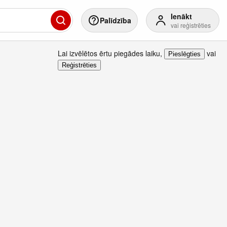
Ienākt
Palīdzība
vai reģistrēties
Lai izvēlētos ērtu piegādes laiku
,
vai
Pieslēgties
Reģistrēties