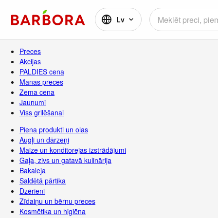
Lv
Preces
Akcijas
PALDIES cena
Manas preces
Zema cena
Jaunumi
Viss grilēšanai
Piena produkti un olas
Augļi un dārzeņi
Maize un konditorejas izstrādājumi
Gaļa, zivs un gatavā kulinārija
Bakaleja
Saldētā pārtika
Dzērieni
Zīdaiņu un bērnu preces
Kosmētika un higiēna