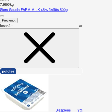
7,98€/kg
Siers Gouda FARM MILK 45% šķēlēs 500g
Pievienot
Iesakām ar
Biezpiens 9%