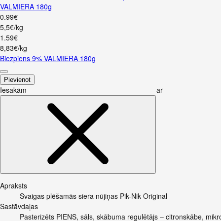
VALMIERA 180g
0
.
99
€
5,5€/kg
1
.
59
€
8,83€/kg
Biezpiens 9% VALMIERA 180g
Pievienot
Iesakām ar
Apraksts
Svaigas plēšamās siera nūjiņas Pik-Nik Original
Sastāvdaļas
Pasterizēts PIENS, sāls, skābuma regulētājs – citronskābe, mikro