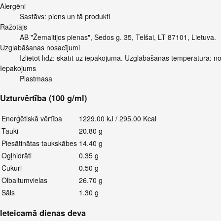
Alergēni
Sastāvs: piens un tā produkti
Ražotājs
AB "Žemaitijos pienas", Sedos g. 35, Telšai, LT 87101, Lietuva.
Uzglabāšanas nosacījumi
Izlietot līdz: skatīt uz iepakojuma. Uzglabāšanas temperatūra: no
Iepakojums
Plastmasa
Uzturvērtība (100 g/ml)
Enerģētiskā vērtība
1229.00 kJ / 295.00 Kcal
Tauki
20.80 g
Piesātinātas taukskābes
14.40 g
Ogļhidrāti
0.35 g
Cukuri
0.50 g
Olbaltumvielas
26.70 g
Sāls
1.30 g
Ieteicamā dienas deva