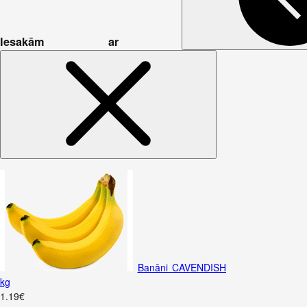
Iesakām ar
Banāni CAVENDISH
kg
1
.
19
€