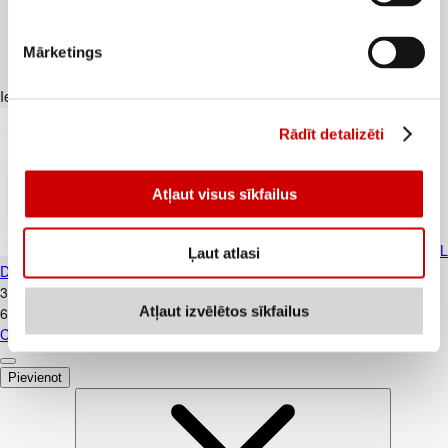
Mārketings
Iesakām ar
Rādīt detalizēti
Atļaut visus sīkfailus
Cāļa šķiņķi atkauloti bez ādas WELL
Ļaut atlasi
DONE 500g
3
.
08
€
Atļaut izvēlētos sīkfailus
6,16€/kg
Cāļa šķiņķi atkauloti bez ādas WELL DONE 500g
Pievienot