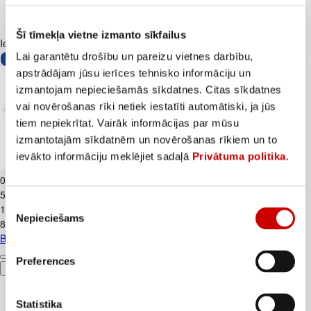
Šī tīmekļa vietne izmanto sīkfailus
Iesakām ar
Lai garantētu drošību un pareizu vietnes darbību,
apstrādājam jūsu ierīces tehnisko informāciju un
izmantojam nepieciešamās sīkdatnes. Citas sīkdatnes
vai novērošanas rīki netiek iestatīti automātiski, ja jūs
tiem nepiekrītat. Vairāk informācijas par mūsu
izmantotajām sīkdatnēm un novērošanas rīkiem un to
ievākto informāciju meklējiet sadaļā
Privātuma politika
.
Biezpiens 9% VALMIERA 180g
0
.
99
€
5,5€/kg
Piekrišanas
1
.
59
€
Nepieciešams
izvēle
8,83€/kg
Biezpiens 9% VALMIERA 180g
Preferences
Pievienot
Statistika