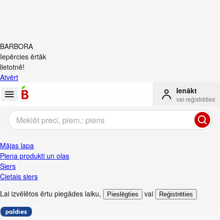
BARBORA
Iepērcies ērtāk
lietotnē!
Atvērt
Ienākt
vai reģistrēties
Mājas lapa
Piena produkti un olas
Siers
Cietais siers
Lai izvēlētos ērtu piegādes laiku
,
vai
Pieslēgties
Reģistrēties