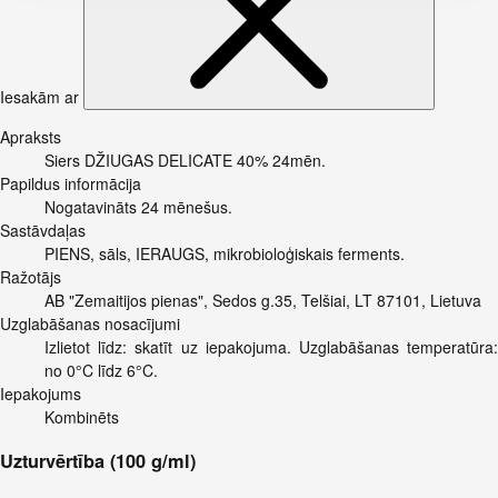
Iesakām ar
Apraksts
Siers DŽIUGAS DELICATE 40% 24mēn.
Papildus informācija
Nogatavināts 24 mēnešus.
Sastāvdaļas
PIENS, sāls, IERAUGS, mikrobioloģiskais ferments.
Ražotājs
AB "Zemaitijos pienas", Sedos g.35, Telšiai, LT 87101, Lietuva
Uzglabāšanas nosacījumi
Izlietot līdz: skatīt uz iepakojuma. Uzglabāšanas temperatūra:
no 0°C līdz 6°C.
Iepakojums
Kombinēts
Uzturvērtība (100 g/ml)