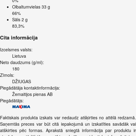
0%
Olbaltumvielas
33 g
66%
Sāls
2 g
83,3%
Cita informācija
Izcelsmes valsts:
Lietuva
Neto daudzums (g/ml):
180
Zīmols:
DŽIUGAS
Piegādātāja kontaktinformācija:
Žemaitijos pienas AB
Piegādātājs:
Faktiskais produkta izskats var nedaudz atšķirties no attēlā redzamā.
Saņemtās preces var būt citā iepakojumā un izskatīties savādāk vai
atškirties pēc formas. Aprakstā sniegtā informācija par produktu ir