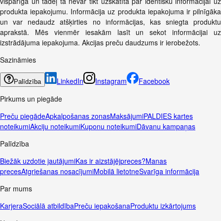
vispārīga un tādēļ tā nevar tikt uzskatīta par identisku informācijai uz
produkta iepakojumu. Informācija uz produkta iepakojuma ir pilnīgāka
un var nedaudz atšķirties no informācijas, kas sniegta produktu
aprakstā. Mēs vienmēr iesakām lasīt un sekot informācijai uz
izstrādājuma iepakojuma. Akcijas preču daudzums ir ierobežots.
Sazināmies
LinkedIn
Instagram
Facebook
Palīdzība
Pirkums un piegāde
Preču piegāde
Apkalpošanas zonas
Maksājumi
PALDIES kartes
noteikumi
Akciju noteikumi
Kuponu noteikumi
Dāvanu kampaņas
Palīdzība
Biežāk uzdotie jautājumi
Kas ir aizstājējpreces?
Manas
preces
Atgriešanas nosacījumi
Mobilā lietotne
Svarīga informācija
Par mums
Karjera
Sociālā atbildība
Preču iepakošana
Produktu izkārtojums