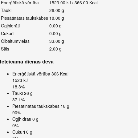
Enerģētiskā vērtība
1523.00 kJ / 366.00 Kcal
Tauki
26.00 g
Piesātinātas taukskābes
18.00 g
Ogļhidrāti
0.00 g
Cukuri
0.00 g
Olbaltumvielas
33.00 g
Sāls
2.00 g
Ieteicamā dienas deva
Enerģētiskā vērtība
366 Kcal
1523 kJ
18,3%
Tauki
26 g
37,1%
Piesātinātas taukskābes
18 g
90%
Ogļhidrāti
0 g
0%
Cukuri
0 g