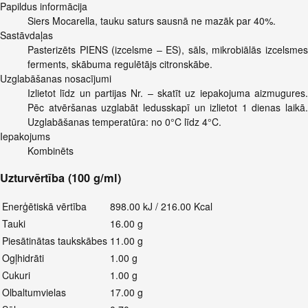
Papildus informācija
Siers Mocarella, tauku saturs sausnā ne mazāk par 40%.
Sastāvdaļas
Pasterizēts PIENS (izcelsme – ES), sāls, mikrobiālās izcelsmes
ferments, skābuma regulētājs citronskābe.
Uzglabāšanas nosacījumi
Izlietot līdz un partijas Nr. – skatīt uz iepakojuma aizmugures.
Pēc atvēršanas uzglabāt ledusskapī un izlietot 1 dienas laikā.
Uzglabāšanas temperatūra: no 0°C līdz 4°C.
Iepakojums
Kombinēts
Uzturvērtība (100 g/ml)
Enerģētiskā vērtība
898.00 kJ / 216.00 Kcal
Tauki
16.00 g
Piesātinātas taukskābes
11.00 g
Ogļhidrāti
1.00 g
Cukuri
1.00 g
Olbaltumvielas
17.00 g