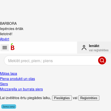
BARBORA
Iepērcies ērtāk
lietotnē!
Atvērt
Ienākt
vai reģistrēties
Mājas lapa
Piena produkti un olas
Siers
Mozzarella un burrata siers
Lai izvēlētos ērtu piegādes laiku
,
vai
Pieslēgties
Reģistrēties