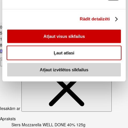
Rādīt detalizēti
Biezpiens 9% VALMIERA 180g
0
.
99
€
5,5€/kg
Atļaut visus sīkfailus
1
.
59
€
8,83€/kg
Biezpiens 9% VALMIERA 180g
Ļaut atlasi
Pievienot
Atļaut izvēlētos sīkfailus
Iesakām ar
Apraksts
Siers Mozzarella WELL DONE 40% 125g