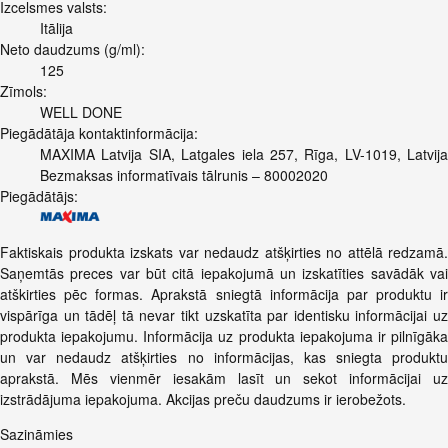
Izcelsmes valsts:
Itālija
Neto daudzums (g/ml):
125
Zīmols:
WELL DONE
Piegādātāja kontaktinformācija:
MAXIMA Latvija SIA, Latgales iela 257, Rīga, LV-1019, Latvija
Bezmaksas informatīvais tālrunis – 80002020
Piegādātājs:
Faktiskais produkta izskats var nedaudz atšķirties no attēlā redzamā.
Saņemtās preces var būt citā iepakojumā un izskatīties savādāk vai
atškirties pēc formas. Aprakstā sniegtā informācija par produktu ir
vispārīga un tādēļ tā nevar tikt uzskatīta par identisku informācijai uz
produkta iepakojumu. Informācija uz produkta iepakojuma ir pilnīgāka
un var nedaudz atšķirties no informācijas, kas sniegta produktu
aprakstā. Mēs vienmēr iesakām lasīt un sekot informācijai uz
izstrādājuma iepakojuma. Akcijas preču daudzums ir ierobežots.
Sazināmies