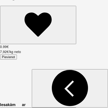
0
.
99
€
7,92€/kg neto
Pievienot
Iesakām ar