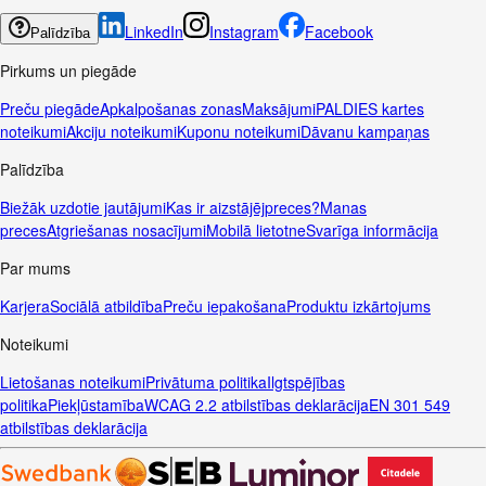
LinkedIn
Instagram
Facebook
Palīdzība
Pirkums un piegāde
Preču piegāde
Apkalpošanas zonas
Maksājumi
PALDIES kartes
noteikumi
Akciju noteikumi
Kuponu noteikumi
Dāvanu kampaņas
Palīdzība
Biežāk uzdotie jautājumi
Kas ir aizstājējpreces?
Manas
preces
Atgriešanas nosacījumi
Mobilā lietotne
Svarīga informācija
Par mums
Karjera
Sociālā atbildība
Preču iepakošana
Produktu izkārtojums
Noteikumi
Lietošanas noteikumi
Privātuma politika
Ilgtspējības
politika
Piekļūstamība
WCAG 2.2 atbilstības deklarācija
EN 301 549
atbilstības deklarācija