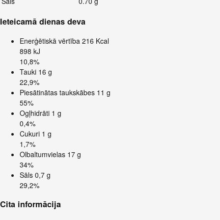
Sāls
0.70 g
Ieteicamā dienas deva
Enerģētiskā vērtība
216 Kcal
898 kJ
10,8%
Tauki
16 g
22,9%
Piesātinātas taukskābes
11 g
55%
Ogļhidrāti
1 g
0,4%
Cukuri
1 g
1,7%
Olbaltumvielas
17 g
34%
Sāls
0,7 g
29,2%
Cita informācija