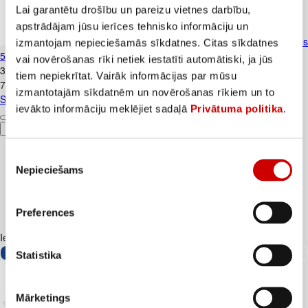
Lai garantētu drošību un pareizu vietnes darbību,
apstrādājam jūsu ierīces tehnisko informāciju un
Siers Gouda FARM MILK 45% šķēlēs
izmantojam nepieciešamās sīkdatnes. Citas sīkdatnes
500g
vai novērošanas rīki netiek iestatīti automātiski, ja jūs
3
.
99
€
tiem nepiekrītat. Vairāk informācijas par mūsu
7,98€/kg
izmantotajām sīkdatnēm un novērošanas rīkiem un to
Siers Gouda FARM MILK 45% šķēlēs 500g
ievākto informāciju meklējiet sadaļā
Privātuma politika
.
Pievienot
Piekrišanas
Nepieciešams
izvēle
Preferences
Iesakām ar
Statistika
Mārketings