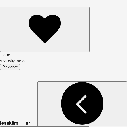
1
.
39
€
9,27€/kg neto
Pievienot
Iesakām ar