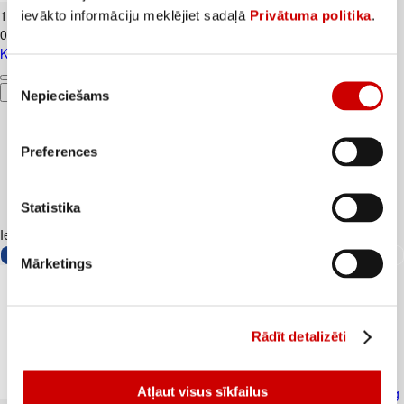
1
.
84
€
ievākto informāciju meklējiet sadaļā
Privātuma politika
.
0,18€/gab.
Kūtī dētas olas 10gab.
Piekrišanas
Pievienot
Nepieciešams
izvēle
Preferences
Statistika
Iesakām ar
Mārketings
Rādīt detalizēti
Atļaut visus sīkfailus
Skābais krējums VALMIERA 20% 450g