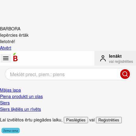
BARBORA
Iepērcies ērtāk
lietotnē!
Atvērt
Ienākt
vai reģistrēties
Mājas lapa
Piena produkti un olas
Siers
Siers šķēlēs un rīvēts
Lai izvēlētos ērtu piegādes laiku
,
vai
Pieslēgties
Reģistrēties