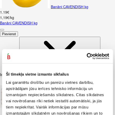
Banāni CAVENDISH kg
1
.
19
€
1,19€/kg
Banāni CAVENDISH kg
Pievienot
Iesakām ar
Šī tīmekļa vietne izmanto sīkfailus
Lai garantētu drošību un pareizu vietnes darbību,
apstrādājam jūsu ierīces tehnisko informāciju un
izmantojam nepieciešamās sīkdatnes. Citas sīkdatnes
vai novērošanas rīki netiek iestatīti automātiski, ja jūs
tiem nepiekrītat. Vairāk informācijas par mūsu
izmantotajām sīkdatnēm un novērošanas rīkiem un to
Kūtī dētas olas 10gab.