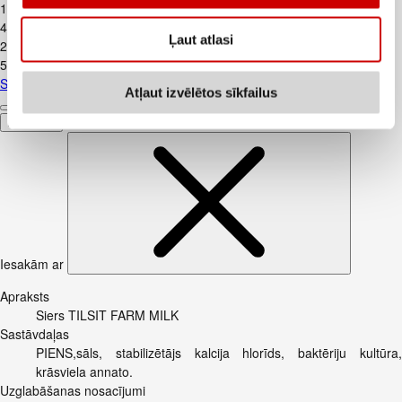
1
.
99
€
4,42€/kg
Ļaut atlasi
2
.
39
€
5,31€/kg
Skābais krējums VALMIERA 20% 450g
Atļaut izvēlētos sīkfailus
Pievienot
Iesakām ar
Apraksts
Siers TILSIT FARM MILK
Sastāvdaļas
PIENS,sāls, stabilizētājs kalcija hlorīds, baktēriju kultūra,
krāsviela annato.
Uzglabāšanas nosacījumi