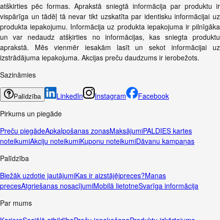
atškirties pēc formas. Aprakstā sniegtā informācija par produktu ir
vispārīga un tādēļ tā nevar tikt uzskatīta par identisku informācijai uz
produkta iepakojumu. Informācija uz produkta iepakojuma ir pilnīgāka
un var nedaudz atšķirties no informācijas, kas sniegta produktu
aprakstā. Mēs vienmēr iesakām lasīt un sekot informācijai uz
izstrādājuma iepakojuma. Akcijas preču daudzums ir ierobežots.
Sazināmies
LinkedIn
Instagram
Facebook
Palīdzība
Pirkums un piegāde
Preču piegāde
Apkalpošanas zonas
Maksājumi
PALDIES kartes
noteikumi
Akciju noteikumi
Kuponu noteikumi
Dāvanu kampaņas
Palīdzība
Biežāk uzdotie jautājumi
Kas ir aizstājējpreces?
Manas
preces
Atgriešanas nosacījumi
Mobilā lietotne
Svarīga informācija
Par mums
Karjera
Sociālā atbildība
Preču iepakošana
Produktu izkārtojums