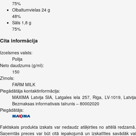
75%
Olbaltumvielas
24 g
48%
Sāls
1,8 g
75%
Cita informācija
Izcelsmes valsts:
Polija
Neto daudzums (g/ml):
150
Zīmols:
FARM MILK
Piegādātāja kontaktinformācija:
MAXIMA Latvija SIA, Latgales iela 257, Riga, LV-1019, Latvija
Bezmaksas informativais talrunis – 80002020
Piegādātājs:
Faktiskais produkta izskats var nedaudz atšķirties no attēlā redzamā.
Saņemtās preces var būt citā iepakojumā un izskatīties savādāk vai