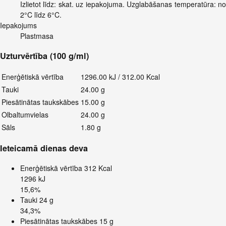
Izlietot līdz: skat. uz iepakojuma. Uzglabāšanas temperatūra: no
2°C līdz 6°C.
Iepakojums
Plastmasa
Uzturvērtība (100 g/ml)
Enerģētiskā vērtība
1296.00 kJ / 312.00 Kcal
Tauki
24.00 g
Piesātinātas taukskābes
15.00 g
Olbaltumvielas
24.00 g
Sāls
1.80 g
Ieteicamā dienas deva
Enerģētiskā vērtība
312 Kcal
1296 kJ
15,6%
Tauki
24 g
34,3%
Piesātinātas taukskābes
15 g