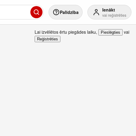
Ienākt
Palīdzība
vai reģistrēties
Lai izvēlētos ērtu piegādes laiku
,
vai
Pieslēgties
Reģistrēties