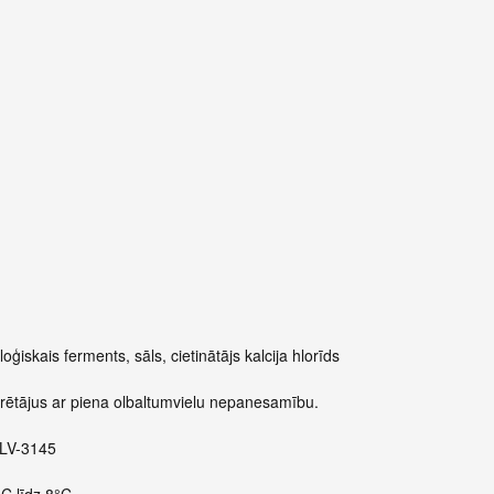
ģiskais ferments, sāls, cietinātājs kalcija hlorīds
tērētājus ar piena olbaltumvielu nepanesamību.
 LV-3145