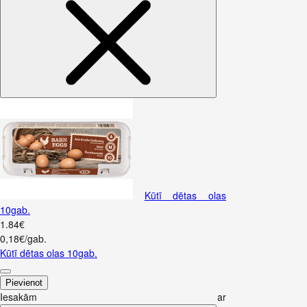
Kūtī dētas olas
10gab.
1
.
84
€
0,18€/gab.
Kūtī dētas olas 10gab.
Pievienot
Iesakām ar