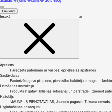
Skābais krējums VALMIERA 20% 450g
Pievienot
Iesakām ar
Apraksts
Paredzēts patēriņam ar vai bez iepriekšējas apstrādes
Sastāvdaļas
Pasterizēts govs pilnpiens, pienskābo baktēriju ieraugs, mikrobiolo
Lietošanas instrukcija
Produkts ir gatavi ikdienas lietošanai un pārstrādei, izņemot pa
Ražotājs
“JAUNPILS PIENOTAVA” AS, Jaunpils pagasts, Tukuma novads,
Uzglabāšanas nosacījumi