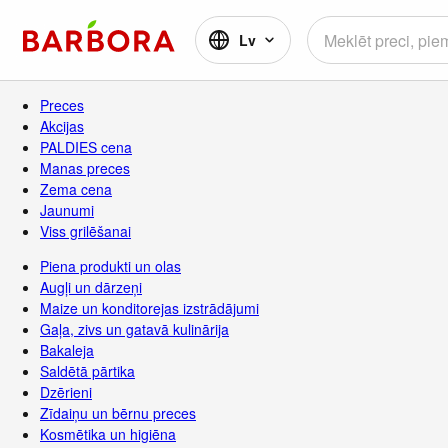
Lv
Preces
Akcijas
PALDIES cena
Manas preces
Zema cena
Jaunumi
Viss grilēšanai
Piena produkti un olas
Augļi un dārzeņi
Maize un konditorejas izstrādājumi
Gaļa, zivs un gatavā kulinārija
Bakaleja
Saldētā pārtika
Dzērieni
Zīdaiņu un bērnu preces
Kosmētika un higiēna