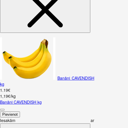
Banāni CAVENDISH
kg
1
.
19
€
1,19€/kg
Banāni CAVENDISH kg
Pievienot
Iesakām ar