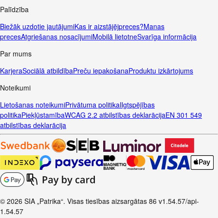
Palīdzība
Biežāk uzdotie jautājumi
Kas ir aizstājējpreces?
Manas
preces
Atgriešanas nosacījumi
Mobilā lietotne
Svarīga informācija
Par mums
Karjera
Sociālā atbildība
Preču iepakošana
Produktu izkārtojums
Noteikumi
Lietošanas noteikumi
Privātuma politika
Ilgtspējības
politika
Piekļūstamība
WCAG 2.2 atbilstības deklarācija
EN 301 549
atbilstības deklarācija
© 2026 SIA „Patrika“. Visas tiesības aizsargātas
86
v1.54.57
/api-
1.54.57