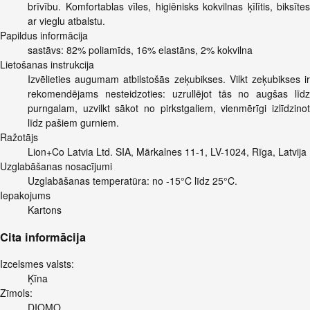
brīvību. Komfortablas vīles, higiēnisks kokvilnas ķīlītis, biksītes
ar vieglu atbalstu.
Papildus informācija
sastāvs: 82% poliamīds, 16% elastāns, 2% kokvilna
Lietošanas instrukcija
Izvēlieties augumam atbilstošās zeķubikses. Vilkt zeķubikses ir
rekomendējams nesteidzoties: uzrullējot tās no augšas līdz
purngalam, uzvilkt sākot no pirkstgaliem, vienmērīgi izlīdzinot
līdz pašiem gurniem.
Ražotājs
Lion+Co Latvia Ltd. SIA, Mārkalnes 11-1, LV-1024, Rīga, Latvija
Uzglabāšanas nosacījumi
Uzglabāšanas temperatūra: no -15°C līdz 25°C.
Iepakojums
Kartons
Cita informācija
Izcelsmes valsts:
Ķīna
Zīmols:
DIOMO