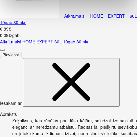
Atkrit.maisi HOME EXPERT 60L
10gab.30mkr
0
.
89
€
0,09€/gab.
Atkrit.maisi HOME EXPERT 60L 10gab.30mkr
Pievienot
Iesakām ar
Apraksts
Zeķbikses, kas rūpējas par Jūsu kājām, sniedzot izsmalcinātu
eleganci ar neredzamu atbalstu. Radītas lai piešķirtu sievišķību
un jutekliskumu ikdienas dzīvei, nodrošinot vislielāko kustības