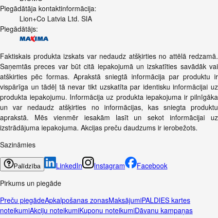
Piegādātāja kontaktinformācija:
Lion+Co Latvia Ltd. SIA
Piegādātājs:
Faktiskais produkta izskats var nedaudz atšķirties no attēlā redzamā.
Saņemtās preces var būt citā iepakojumā un izskatīties savādāk vai
atškirties pēc formas. Aprakstā sniegtā informācija par produktu ir
vispārīga un tādēļ tā nevar tikt uzskatīta par identisku informācijai uz
produkta iepakojumu. Informācija uz produkta iepakojuma ir pilnīgāka
un var nedaudz atšķirties no informācijas, kas sniegta produktu
aprakstā. Mēs vienmēr iesakām lasīt un sekot informācijai uz
izstrādājuma iepakojuma. Akcijas preču daudzums ir ierobežots.
Sazināmies
LinkedIn
Instagram
Facebook
Palīdzība
Pirkums un piegāde
Preču piegāde
Apkalpošanas zonas
Maksājumi
PALDIES kartes
noteikumi
Akciju noteikumi
Kuponu noteikumi
Dāvanu kampaņas