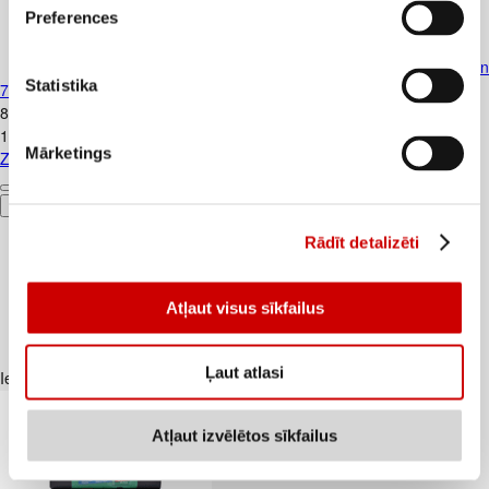
Preferences
Zobu pasta ELMEX Caries Protectio
Statistika
75ml
8
.
49
€
113,2€/l
Mārketings
Zobu pasta ELMEX Caries Protection 75ml
Pievienot
Rādīt detalizēti
Atļaut visus sīkfailus
Ļaut atlasi
Iesakām ar
Atļaut izvēlētos sīkfailus