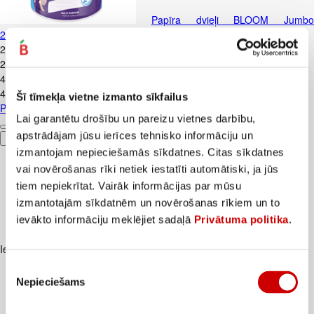
Papīra dvieļi BLOOM Jumbo
2sl.1r.500lap.
2
.
89
€
2,89€/gab.
4
.
70
€
4,7€/gab.
Šī tīmekļa vietne izmanto sīkfailus
Papīra dvieļi BLOOM Jumbo 2sl.1r.500lap.
Lai garantētu drošību un pareizu vietnes darbību,
apstrādājam jūsu ierīces tehnisko informāciju un
Pievienot
izmantojam nepieciešamās sīkdatnes. Citas sīkdatnes
vai novērošanas rīki netiek iestatīti automātiski, ja jūs
tiem nepiekrītat. Vairāk informācijas par mūsu
izmantotajām sīkdatnēm un novērošanas rīkiem un to
ievākto informāciju meklējiet sadaļā
Privātuma politika
.
Iesakām ar
Piekrišanas
Nepieciešams
izvēle