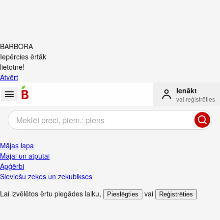
BARBORA
Iepērcies ērtāk
lietotnē!
Atvērt
Ienākt
vai reģistrēties
Mājas lapa
Mājai un atpūtai
Apģērbi
Sieviešu zeķes un zeķubikses
Lai izvēlētos ērtu piegādes laiku
,
vai
Pieslēgties
Reģistrēties