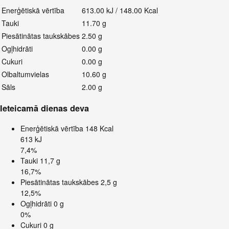
Enerģētiskā vērtība
613.00 kJ / 148.00 Kcal
Tauki
11.70 g
Piesātinātas taukskābes
2.50 g
Ogļhidrāti
0.00 g
Cukuri
0.00 g
Olbaltumvielas
10.60 g
Sāls
2.00 g
Ieteicamā dienas deva
Enerģētiskā vērtība
148 Kcal
613 kJ
7,4%
Tauki
11,7 g
16,7%
Piesātinātas taukskābes
2,5 g
12,5%
Ogļhidrāti
0 g
0%
Cukuri
0 g