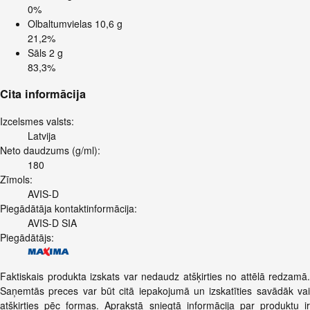
0%
Olbaltumvielas
10,6 g
21,2%
Sāls
2 g
83,3%
Cita informācija
Izcelsmes valsts:
Latvija
Neto daudzums (g/ml):
180
Zīmols:
AVIS-D
Piegādātāja kontaktinformācija:
AVIS-D SIA
Piegādātājs:
Faktiskais produkta izskats var nedaudz atšķirties no attēlā redzamā.
Saņemtās preces var būt citā iepakojumā un izskatīties savādāk vai
atškirties pēc formas. Aprakstā sniegtā informācija par produktu ir