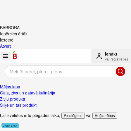
BARBORA
Iepērcies ērtāk
lietotnē!
Atvērt
Ienākt
vai reģistrēties
Mājas lapa
Gaļa, zivs un gatavā kulinārija
Zivju produkti
Siļķe un tās produkti
Lai izvēlētos ērtu piegādes laiku
,
vai
Pieslēgties
Reģistrēties