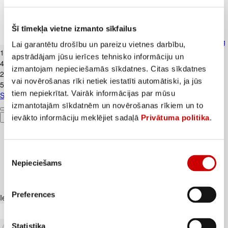
Šī tīmekļa vietne izmanto sīkfailus
Skābais krējums VALMIERA 20% 450g
Lai garantētu drošību un pareizu vietnes darbību,
1
.
99
€
apstrādājam jūsu ierīces tehnisko informāciju un
4,42€/kg
izmantojam nepieciešamās sīkdatnes. Citas sīkdatnes
2
.
39
€
vai novērošanas rīki netiek iestatīti automātiski, ja jūs
5,31€/kg
tiem nepiekrītat. Vairāk informācijas par mūsu
Skābais krējums VALMIERA 20% 450g
izmantotajām sīkdatnēm un novērošanas rīkiem un to
ievākto informāciju meklējiet sadaļā
Privātuma politika
.
Pievienot
Piekrišanas
Nepieciešams
izvēle
Preferences
Iesakām ar
Statistika