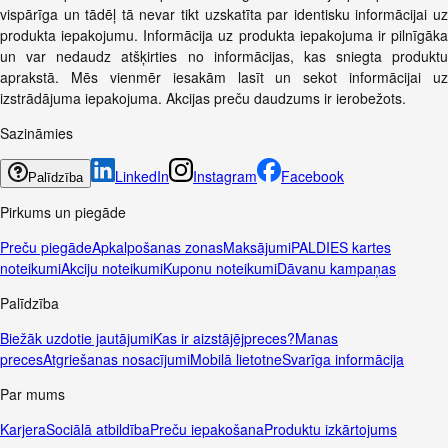
vispārīga un tādēļ tā nevar tikt uzskatīta par identisku informācijai uz
produkta iepakojumu. Informācija uz produkta iepakojuma ir pilnīgāka
un var nedaudz atšķirties no informācijas, kas sniegta produktu
aprakstā. Mēs vienmēr iesakām lasīt un sekot informācijai uz
izstrādājuma iepakojuma. Akcijas preču daudzums ir ierobežots.
Sazināmies
LinkedIn
Instagram
Facebook
Palīdzība
Pirkums un piegāde
Preču piegāde
Apkalpošanas zonas
Maksājumi
PALDIES kartes
noteikumi
Akciju noteikumi
Kuponu noteikumi
Dāvanu kampaņas
Palīdzība
Biežāk uzdotie jautājumi
Kas ir aizstājējpreces?
Manas
preces
Atgriešanas nosacījumi
Mobilā lietotne
Svarīga informācija
Par mums
Karjera
Sociālā atbildība
Preču iepakošana
Produktu izkārtojums