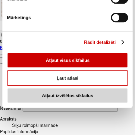
Mārketings
Kūtī dētas olas 10gab.
1
.
84
€
0,18€/gab.
Rādīt detalizēti
Kūtī dētas olas 10gab.
Atļaut visus sīkfailus
Pievienot
Ļaut atlasi
Atļaut izvēlētos sīkfailus
Iesakām ar
Apraksts
Siļķu rolmopši marinādē
Papildus informācija