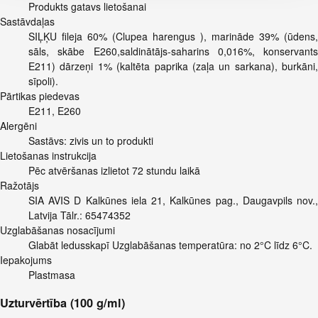
Produkts gatavs lietošanai
Sastāvdaļas
SIĻĶU fileja 60% (Clupea harengus ), marināde 39% (ūdens,
sāls, skābe E260,saldinātājs-saharins 0,016%, konservants
E211) dārzeņi 1% (kaltēta paprika (zaļa un sarkana), burkāni,
sīpoli).
Pārtikas piedevas
E211, E260
Alergēni
Sastāvs: zivis un to produkti
Lietošanas instrukcija
Pēc atvēršanas izlietot 72 stundu laikā
Ražotājs
SIA AVIS D Kalkūnes iela 21, Kalkūnes pag., Daugavpils nov.,
Latvija Tālr.: 65474352
Uzglabāšanas nosacījumi
Glabāt ledusskapī Uzglabāšanas temperatūra: no 2°C līdz 6°C.
Iepakojums
Plastmasa
Uzturvērtība (100 g/ml)