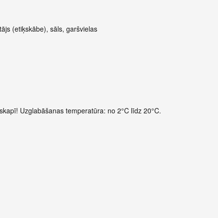
s (etiķskābe), sāls, garšvielas
usskapī! Uzglabāšanas temperatūra: no 2°C līdz 20°C.