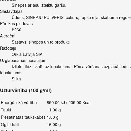
Sinepes ar asu izteiktu garšu.
Sastāvdaļas
Ūdens, SINEPJU PULVERIS, cukurs, rapšu eļļa, skābuma regulētāj
Pārtikas piedevas
E260
Alergēni
Sastāvs: sinepes un to produkti
Ražotājs
Orkla Latvija SIA
Uzglabāšanas nosacījumi
Izlietot līdz: skatīt uz iepakojuma. Pēc atvēršanas uzglabāt led
Iepakojums
Stikls
Uzturvērtība (100 g/ml)
Enerģētiskā vērtība
850.00 kJ / 205.00 Kcal
Tauki
11.00 g
Piesātinātas taukskābes
1.80 g
Ogļhidrāti
16.00 g