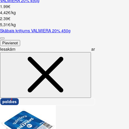
VALMIERA 20% 450g
1
.
99
€
4,42€/kg
2
.
39
€
5,31€/kg
Skābais krējums VALMIERA 20% 450g
Pievienot
Iesakām ar