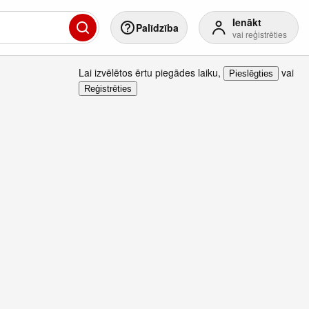
Ienākt
Palīdzība
vai reģistrēties
Lai izvēlētos ērtu piegādes laiku
,
vai
Pieslēgties
Reģistrēties