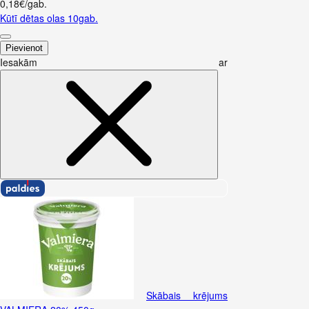
0,18€/gab.
Kūtī dētas olas 10gab.
Pievienot
Iesakām ar
Skābais krējums