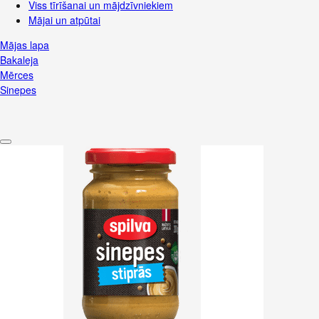
Viss tīrīšanai un mājdzīvniekiem
Mājai un atpūtai
Mājas lapa
Bakaleja
Mērces
Sinepes