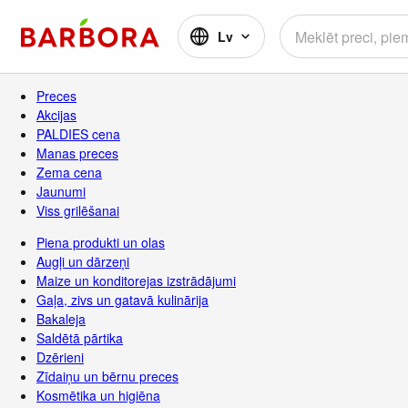
Lv
Preces
Akcijas
PALDIES cena
Manas preces
Zema cena
Jaunumi
Viss grilēšanai
Piena produkti un olas
Augļi un dārzeņi
Maize un konditorejas izstrādājumi
Gaļa, zivs un gatavā kulinārija
Bakaleja
Saldētā pārtika
Dzērieni
Zīdaiņu un bērnu preces
Kosmētika un higiēna