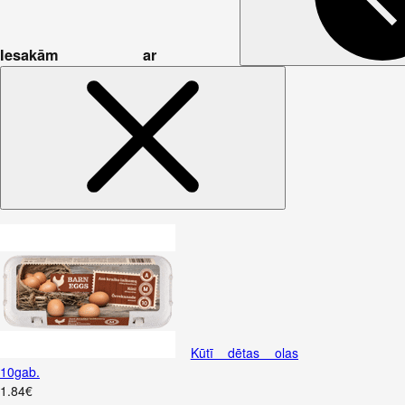
Iesakām ar
Kūtī dētas olas
10gab.
1
.
84
€