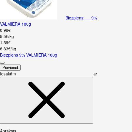
Biezpiens 9%
VALMIERA 180g
0
.
99
€
5,5€/kg
1
.
59
€
8,83€/kg
Biezpiens 9% VALMIERA 180g
Pievienot
Iesakām ar
Apraksts