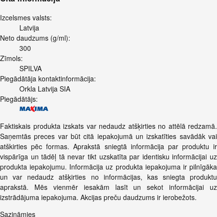
Izcelsmes valsts:
Latvija
Neto daudzums (g/ml):
300
Zīmols:
SPILVA
Piegādātāja kontaktinformācija:
Orkla Latvija SIA
Piegādātājs:
Faktiskais produkta izskats var nedaudz atšķirties no attēlā redzamā.
Saņemtās preces var būt citā iepakojumā un izskatīties savādāk vai
atškirties pēc formas. Aprakstā sniegtā informācija par produktu ir
vispārīga un tādēļ tā nevar tikt uzskatīta par identisku informācijai uz
produkta iepakojumu. Informācija uz produkta iepakojuma ir pilnīgāka
un var nedaudz atšķirties no informācijas, kas sniegta produktu
aprakstā. Mēs vienmēr iesakām lasīt un sekot informācijai uz
izstrādājuma iepakojuma. Akcijas preču daudzums ir ierobežots.
Sazināmies