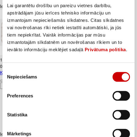
Lai garantētu drošību un pareizu vietnes darbību,
Iesakām ar
apstrādājam jūsu ierīces tehnisko informāciju un
izmantojam nepieciešamās sīkdatnes. Citas sīkdatnes
vai novērošanas rīki netiek iestatīti automātiski, ja jūs
tiem nepiekrītat. Vairāk informācijas par mūsu
izmantotajām sīkdatnēm un novērošanas rīkiem un to
ievākto informāciju meklējiet sadaļā
Privātuma politika
.
Kūtī dētas olas 10gab.
1
.
84
€
0,18€/gab.
Piekrišanas
Kūtī dētas olas 10gab.
Nepieciešams
izvēle
Pievienot
Preferences
Statistika
Mārketings
Iesakām ar