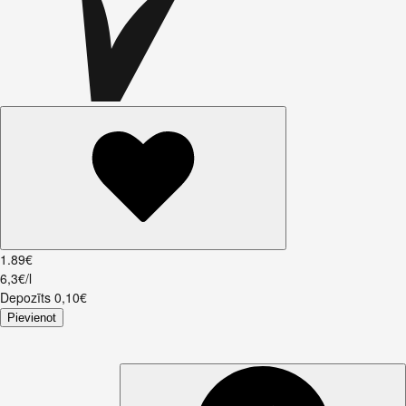
1
.
89
€
6,3€/l
Depozīts
0,10
€
Pievienot