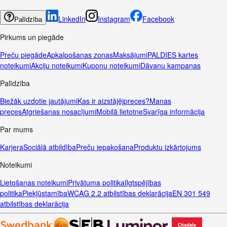
LinkedIn
Instagram
Facebook
Palīdzība
Pirkums un piegāde
Preču piegāde
Apkalpošanas zonas
Maksājumi
PALDIES kartes
noteikumi
Akciju noteikumi
Kuponu noteikumi
Dāvanu kampaņas
Palīdzība
Biežāk uzdotie jautājumi
Kas ir aizstājējpreces?
Manas
preces
Atgriešanas nosacījumi
Mobilā lietotne
Svarīga informācija
Par mums
Karjera
Sociālā atbildība
Preču iepakošana
Produktu izkārtojums
Noteikumi
Lietošanas noteikumi
Privātuma politika
Ilgtspējības
politika
Piekļūstamība
WCAG 2.2 atbilstības deklarācija
EN 301 549
atbilstības deklarācija