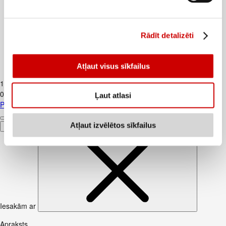
Rādīt detalizēti
Atļaut visus sīkfailus
Piens TERE 2,5% 1,5L
1
.
37
€
0,91€/l
Ļaut atlasi
Piens TERE 2,5% 1,5L
Atļaut izvēlētos sīkfailus
Pievienot
Iesakām ar
Apraksts