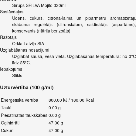
Sīrups SPILVA Mojito 320ml
Sastāvdaļas
Ūdens, cukurs, citrona-laima un piparmētru aromatizētāji,
skābuma regulētājs (citronskābe), saldinātājs (aspartāms),
konservants (nātrija benzoāts).
Ražotājs
Orkla Latvija SIA
Uzglabāšanas nosacījumi
Uzglabāt sausā, vēsā vietā. Uzglabāšanas temperatūra: no 0°C
līdz 25°C.
Iepakojums
Stikls
Uzturvērtība (100 g/ml)
Enerģētiskā vērtība
800.00 kJ / 180.00 Kcal
Tauki
0.00 g
Piesātinātas taukskābes
0.00 g
Ogļhidrāti
47.00 g
Cukuri
47.00 g