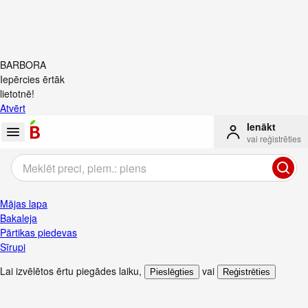
BARBORA
Iepērcies ērtāk
lietotnē!
Atvērt
Ienākt
vai reģistrēties
Mājas lapa
Bakaleja
Pārtikas piedevas
Sīrupi
Lai izvēlētos ērtu piegādes laiku
,
vai
Pieslēgties
Reģistrēties