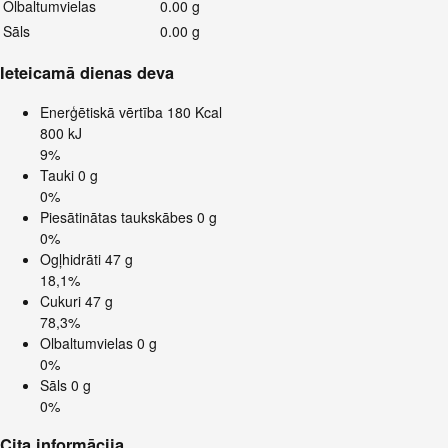
Olbaltumvielas
0.00 g
Sāls
0.00 g
Ieteicamā dienas deva
Enerģētiskā vērtība
180 Kcal
800 kJ
9%
Tauki
0 g
0%
Piesātinātas taukskābes
0 g
0%
Ogļhidrāti
47 g
18,1%
Cukuri
47 g
78,3%
Olbaltumvielas
0 g
0%
Sāls
0 g
0%
Cita informācija