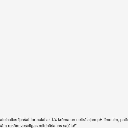
pateicoties īpašai formulai ar 1/4 krēma un neitrālajam pH līmenim, palī
vām rokām veselīgas mitrināšanas sajūtu!"