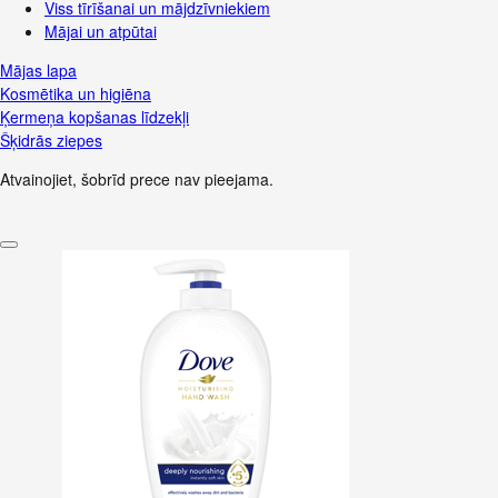
Viss tīrīšanai un mājdzīvniekiem
Mājai un atpūtai
Mājas lapa
Kosmētika un higiēna
Ķermeņa kopšanas līdzekļi
Šķidrās ziepes
Atvainojiet, šobrīd prece nav pieejama.