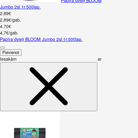
Papīra dvieļi BLOOM
Jumbo 2sl.1r.500lap.
2
.
89
€
2,89€/gab.
4
.
70
€
4,7€/gab.
Papīra dvieļi BLOOM Jumbo 2sl.1r.500lap.
Pievienot
Iesakām ar