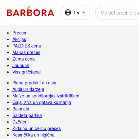
Lv
Preces
Akcijas
PALDIES cena
Manas preces
Zema cena
Jaunumi
Viss grilēšanai
Piena produkti un olas
Augļi un dārzeņi
Maize un konditorejas izstrādājumi
Gaļa, zivs un gatavā kulinārija
Bakaleja
Saldētā pārtika
Dzērieni
Zīdaiņu un bērnu preces
Kosmētika un higiēna