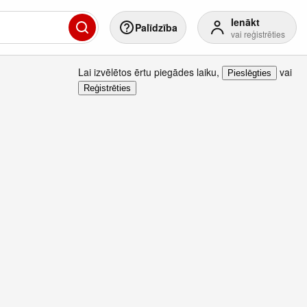
Ienākt
Palīdzība
vai reģistrēties
Lai izvēlētos ērtu piegādes laiku
,
vai
Pieslēgties
Reģistrēties