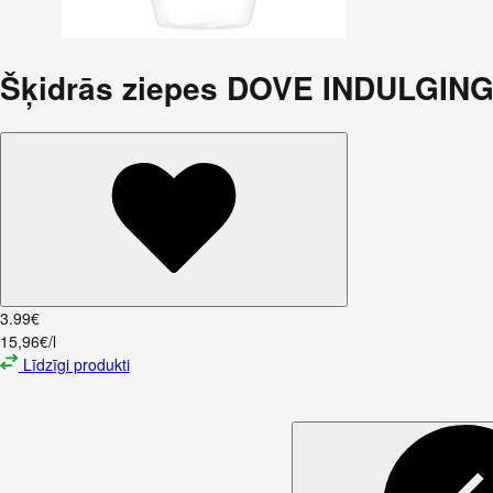
Šķidrās ziepes DOVE INDULGING
3
.
99
€
15,96€/l
Līdzīgi produkti