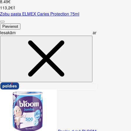
8
.
49
€
113,2€/l
Zobu pasta ELMEX Caries Protection 75ml
Pievienot
Iesakām ar