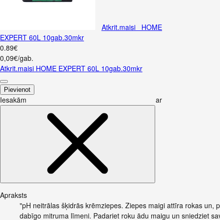
Atkrit.maisi HOME
EXPERT 60L 10gab.30mkr
0
.
89
€
0,09€/gab.
Atkrit.maisi HOME EXPERT 60L 10gab.30mkr
Pievienot
Iesakām ar
Apraksts
"pH neitrālas šķidrās krēmziepes. Ziepes maigi attīra rokas un, 
dabīgo mitruma līmeni. Padariet roku ādu maigu un sniedziet sa