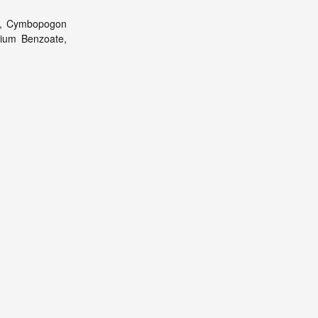
ct, Cymbopogon
dium Benzoate,