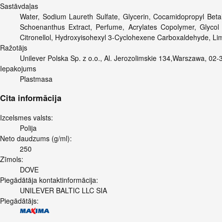
Sastāvdaļas
Water, Sodium Laureth Sulfate, Glycerin, Cocamidopropyl Beta
Schoenanthus Extract, Perfume, Acrylates Copolymer, Glycol 
Citronellol, Hydroxyisohexyl 3-Cyclohexene Carboxaldehyde, Lim
Ražotājs
Unilever Polska Sp. z o.o., Al. Jerozolimskie 134,Warszawa, 02-
Iepakojums
Plastmasa
Cita informācija
Izcelsmes valsts:
Polija
Neto daudzums (g/ml):
250
Zīmols:
DOVE
Piegādātāja kontaktinformācija:
UNILEVER BALTIC LLC SIA
Piegādātājs: