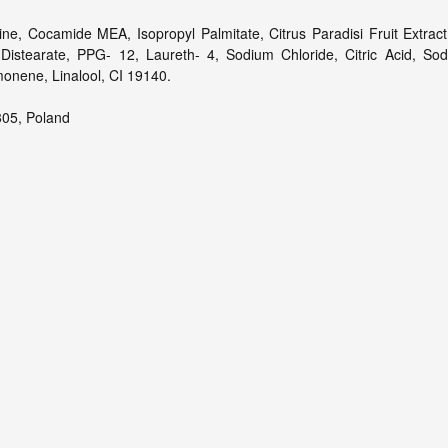
ine, Cocamide MEA, Isopropyl Palmitate, Citrus Paradisi Fruit Extra
Distearate, PPG- 12, Laureth- 4, Sodium Chloride, Citric Acid, So
onene, Linalool, CI 19140.
305, Poland