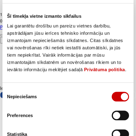
Piens TERE 2,5% 1,5L
1
.
37
€
Šī tīmekļa vietne izmanto sīkfailus
0,91€/l
Lai garantētu drošību un pareizu vietnes darbību,
Piens TERE 2,5% 1,5L
apstrādājam jūsu ierīces tehnisko informāciju un
izmantojam nepieciešamās sīkdatnes. Citas sīkdatnes
Pievienot
vai novērošanas rīki netiek iestatīti automātiski, ja jūs
tiem nepiekrītat. Vairāk informācijas par mūsu
izmantotajām sīkdatnēm un novērošanas rīkiem un to
ievākto informāciju meklējiet sadaļā
Privātuma politika
.
Iesakām ar
Piekrišanas
Nepieciešams
izvēle
Preferences
Statistika