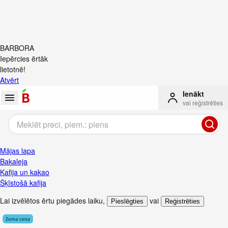
BARBORA
Iepērcies ērtāk
lietotnē!
Atvērt
Ienākt
vai reģistrēties
Mājas lapa
Bakaleja
Kafija un kakao
Šķīstošā kafija
Lai izvēlētos ērtu piegādes laiku
,
vai
Pieslēgties
Reģistrēties