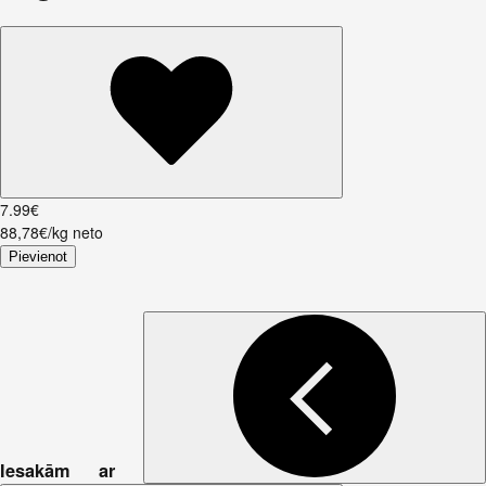
7
.
99
€
88,78€/kg neto
Pievienot
Iesakām ar