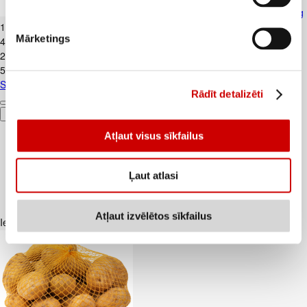
Skābais krējums VALMIERA 20% 450g
1
.
99
€
Mārketings
4,42€/kg
2
.
39
€
5,31€/kg
Skābais krējums VALMIERA 20% 450g
Rādīt detalizēti
Pievienot
Atļaut visus sīkfailus
Ļaut atlasi
Atļaut izvēlētos sīkfailus
Iesakām ar