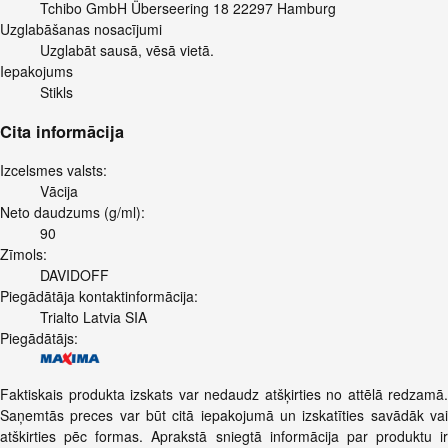
Tchibo GmbH Überseering 18 22297 Hamburg
Uzglabāšanas nosacījumi
Uzglabāt sausā, vēsā vietā.
Iepakojums
Stikls
Cita informācija
Izcelsmes valsts:
Vācija
Neto daudzums (g/ml):
90
Zīmols:
DAVIDOFF
Piegādātāja kontaktinformācija:
Trialto Latvia SIA
Piegādātājs:
Faktiskais produkta izskats var nedaudz atšķirties no attēlā redzamā.
Saņemtās preces var būt citā iepakojumā un izskatīties savādāk vai
atškirties pēc formas. Aprakstā sniegtā informācija par produktu ir