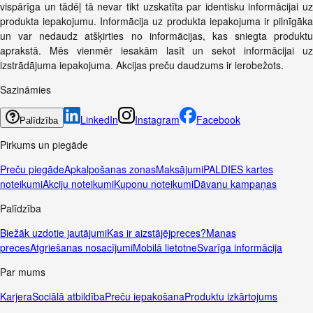
vispārīga un tādēļ tā nevar tikt uzskatīta par identisku informācijai uz
produkta iepakojumu. Informācija uz produkta iepakojuma ir pilnīgāka
un var nedaudz atšķirties no informācijas, kas sniegta produktu
aprakstā. Mēs vienmēr iesakām lasīt un sekot informācijai uz
izstrādājuma iepakojuma. Akcijas preču daudzums ir ierobežots.
Sazināmies
LinkedIn
Instagram
Facebook
Palīdzība
Pirkums un piegāde
Preču piegāde
Apkalpošanas zonas
Maksājumi
PALDIES kartes
noteikumi
Akciju noteikumi
Kuponu noteikumi
Dāvanu kampaņas
Palīdzība
Biežāk uzdotie jautājumi
Kas ir aizstājējpreces?
Manas
preces
Atgriešanas nosacījumi
Mobilā lietotne
Svarīga informācija
Par mums
Karjera
Sociālā atbildība
Preču iepakošana
Produktu izkārtojums