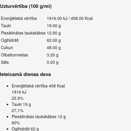
Uzturvērtība (100 g/ml)
Enerģētiskā vērtība
1916.00 kJ / 458.00 Kcal
Tauki
19.00 g
Piesātinātas taukskābes
12.00 g
Ogļhidrāti
62.00 g
Cukuri
48.00 g
Olbaltumvielas
3.20 g
Sāls
0.03 g
Ieteicamā dienas deva
Enerģētiskā vērtība
458 Kcal
1916 kJ
22,9%
Tauki
19 g
27,1%
Piesātinātas taukskābes
12 g
60%
Ogļhidrāti
62 g