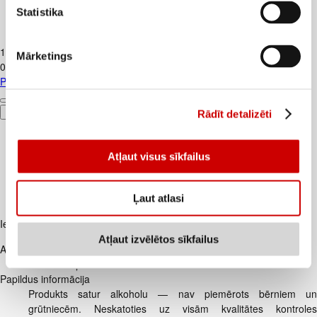
Statistika
Piens TERE 2,5% 1,5L
1
.
37
€
Mārketings
0,91€/l
Piens TERE 2,5% 1,5L
Pievienot
Rādīt detalizēti
Atļaut visus sīkfailus
Ļaut atlasi
Iesakām ar
Atļaut izvēlētos sīkfailus
Apraksts
Pralinē ar ķirsi alkoholā PERGALE CHERRY.
Papildus informācija
Produkts satur alkoholu — nav piemērots bērniem un
grūtniecēm. Neskatoties uz visām kvalitātes kontroles