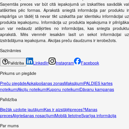
Saņemtās preces var būt citā iepakojumā un izskatīties savādāk vai
atškirties pēc formas. Aprakstā sniegtā informācija par produktu ir
vispārīga un tādēļ tā nevar tikt uzskatīta par identisku informācijai uz
produkta iepakojumu. Informācija uz produkta iepakojuma ir pilnīgāka
un var nedaudz atšķirties no informācijas, kas sniegta produktu
aprakstā. Mēs vienmēr iesakām lasīt un sekot informācijai uz
izstrādājuma iepakojuma. Akcijas preču daudzums ir ierobežots.
Sazināmies
LinkedIn
Instagram
Facebook
Palīdzība
Pirkums un piegāde
Preču piegāde
Apkalpošanas zonas
Maksājumi
PALDIES kartes
noteikumi
Akciju noteikumi
Kuponu noteikumi
Dāvanu kampaņas
Palīdzība
Biežāk uzdotie jautājumi
Kas ir aizstājējpreces?
Manas
preces
Atgriešanas nosacījumi
Mobilā lietotne
Svarīga informācija
Par mums