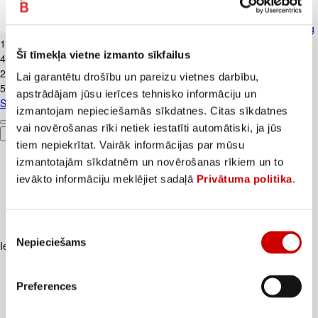
Skābais krējums VALMIERA 20% 450g
1
.
99
€
Šī tīmekļa vietne izmanto sīkfailus
4,42€/kg
2
.
39
€
Lai garantētu drošību un pareizu vietnes darbību,
5,31€/kg
apstrādājam jūsu ierīces tehnisko informāciju un
Skābais krējums VALMIERA 20% 450g
izmantojam nepieciešamās sīkdatnes. Citas sīkdatnes
vai novērošanas rīki netiek iestatīti automātiski, ja jūs
Pievienot
tiem nepiekrītat. Vairāk informācijas par mūsu
izmantotajām sīkdatnēm un novērošanas rīkiem un to
ievākto informāciju meklējiet sadaļā
Privātuma politika
.
Piekrišanas
Nepieciešams
Iesakām ar
izvēle
Preferences