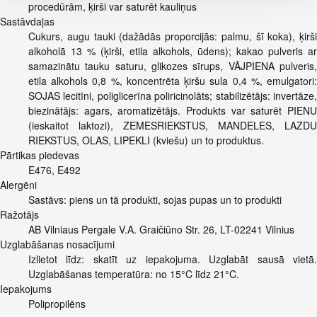
procedūrām, ķirši var saturēt kauliņus
Sastāvdaļas
Cukurs, augu tauki (dažādās proporcijās: palmu, šī koka), ķirši
alkoholā 13 % (ķirši, etila alkohols, ūdens); kakao pulveris ar
samazinātu tauku saturu, glikozes sīrups, VĀJPIENA pulveris,
etila alkohols 0,8 %, koncentrēta ķiršu sula 0,4 %, emulgatori:
SOJAS lecitīni, poliglicerīna poliricinolāts; stabilizētājs: invertāze,
biezinātājs: agars, aromatizētājs. Produkts var saturēt PIENU
(ieskaitot laktozi), ZEMESRIEKSTUS, MANDELES, LAZDU
RIEKSTUS, OLAS, LIPEKLI (kviešu) un to produktus.
Pārtikas piedevas
E476, E492
Alergēni
Sastāvs: piens un tā produkti, sojas pupas un to produkti
Ražotājs
AB Vilniaus Pergale V.A. Graičiūno Str. 26, LT-02241 Vilnius
Uzglabāšanas nosacījumi
Izlietot līdz: skatīt uz iepakojuma. Uzglabāt sausā vietā.
Uzglabāšanas temperatūra: no 15°C līdz 21°C.
Iepakojums
Polipropilēns