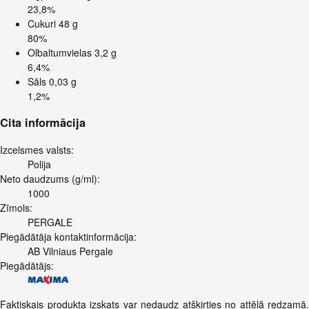
23,8%
Cukuri
48 g
80%
Olbaltumvielas
3,2 g
6,4%
Sāls
0,03 g
1,2%
Cita informācija
Izcelsmes valsts:
Polija
Neto daudzums (g/ml):
1000
Zīmols:
PERGALE
Piegādātāja kontaktinformācija:
AB Vilniaus Pergale
Piegādātājs:
Faktiskais produkta izskats var nedaudz atšķirties no attēlā redzamā.