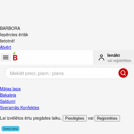
BARBORA
Iepērcies ērtāk
lietotnē!
Atvērt
Ienākt
vai reģistrēties
Mājas lapa
Bakaleja
Saldumi
Sveramās Konfektes
Lai izvēlētos ērtu piegādes laiku
,
vai
Pieslēgties
Reģistrēties