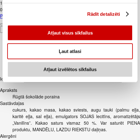
1
.
37
€
0,91€/l
Rādīt detalizēti
Piens TERE 2,5% 1,5L
Pievienot
Atļaut visus sīkfailus
Ļaut atlasi
Atļaut izvēlētos sīkfailus
Iesakām ar
Apraksts
Rūgtā šokolāde poraina
Sastāvdaļas
cukurs, kakao masa, kakao sviests, augu tauki (palmu eļļa,
karitē eļļa, sal eļļa), emulgators SOJAS lecitīns, aromatizētājs
„Vanilīns”. Kakao saturs vismaz 50 %. Var saturēt PIENA
produktu, MANDĒLU, LAZDU RIEKSTU daļiņas.
Alergēni