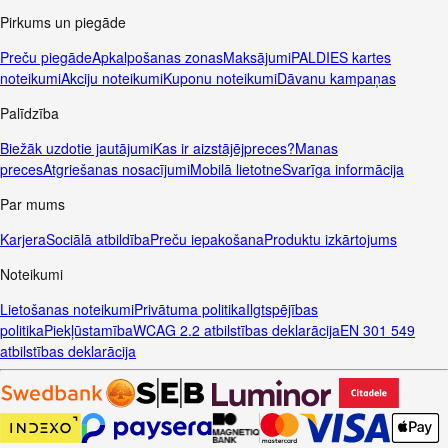
Pirkums un piegāde
Preču piegāde
Apkalpošanas zonas
Maksājumi
PALDIES kartes
noteikumi
Akciju noteikumi
Kuponu noteikumi
Dāvanu kampaņas
Palīdzība
Biežāk uzdotie jautājumi
Kas ir aizstājējpreces?
Manas
preces
Atgriešanas nosacījumi
Mobilā lietotne
Svarīga informācija
Par mums
Karjera
Sociālā atbildība
Preču iepakošana
Produktu izkārtojums
Noteikumi
Lietošanas noteikumi
Privātuma politika
Ilgtspējības
politika
Piekļūstamība
WCAG 2.2 atbilstības deklarācija
EN 301 549
atbilstības deklarācija