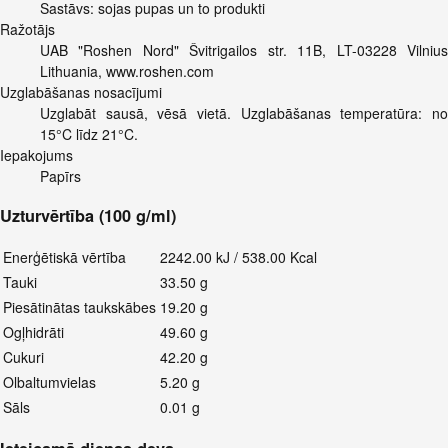
Sastāvs: sojas pupas un to produkti
Ražotājs
UAB "Roshen Nord" Švitrigailos str. 11B, LT-03228 Vilnius
Lithuania, www.roshen.com
Uzglabāšanas nosacījumi
Uzglabāt sausā, vēsā vietā. Uzglabāšanas temperatūra: no
15°C līdz 21°C.
Iepakojums
Papīrs
Uzturvērtība (100 g/ml)
Enerģētiskā vērtība
2242.00 kJ / 538.00 Kcal
Tauki
33.50 g
Piesātinātas taukskābes
19.20 g
Ogļhidrāti
49.60 g
Cukuri
42.20 g
Olbaltumvielas
5.20 g
Sāls
0.01 g