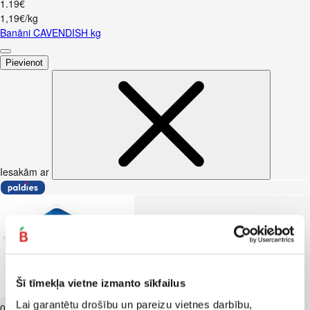
1
.
19
€
1,19€/kg
Banāni CAVENDISH kg
Pievienot
Iesakām ar
Šī tīmekļa vietne izmanto sīkfailus
Biezpiens 9% VALMIERA 180g
Lai garantētu drošību un pareizu vietnes darbību,
0
.
99
€