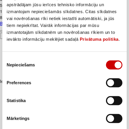
apstrādājam jūsu ierīces tehnisko informāciju un
5,5€/kg
1
.
59
€
izmantojam nepieciešamās sīkdatnes. Citas sīkdatnes
8,83€/kg
vai novērošanas rīki netiek iestatīti automātiski, ja jūs
Biezpiens 9% VALMIERA 180g
tiem nepiekrītat. Vairāk informācijas par mūsu
izmantotajām sīkdatnēm un novērošanas rīkiem un to
Pievienot
ievākto informāciju meklējiet sadaļā
Privātuma politika
.
Piekrišanas
Nepieciešams
izvēle
Iesakām ar
Preferences
Statistika
Mārketings
Piens TERE 2,5% 1,5L