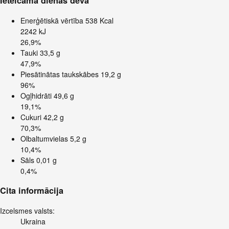
Ieteicamā dienas deva
Enerģētiskā vērtība
538 Kcal
2242 kJ
26,9%
Tauki
33,5 g
47,9%
Piesātinātas taukskābes
19,2 g
96%
Ogļhidrāti
49,6 g
19,1%
Cukuri
42,2 g
70,3%
Olbaltumvielas
5,2 g
10,4%
Sāls
0,01 g
0,4%
Cita informācija
Izcelsmes valsts:
Ukraina