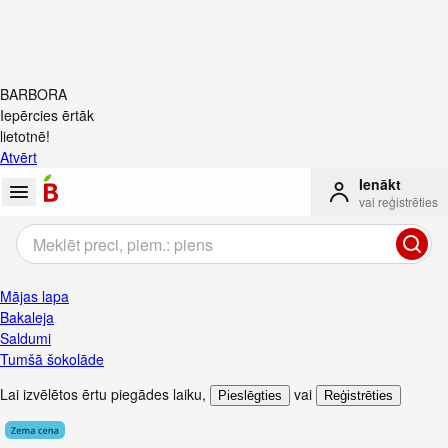
BARBORA
Iepērcies ērtāk
lietotnē!
Atvērt
Ienākt
vai reģistrēties
Mājas lapa
Bakaleja
Saldumi
Tumšā šokolāde
Lai izvēlētos ērtu piegādes laiku
,
vai
Pieslēgties
Reģistrēties