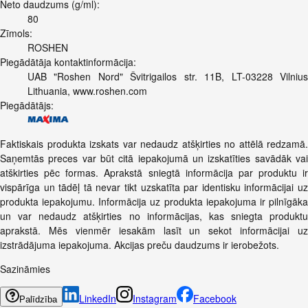
Neto daudzums (g/ml):
80
Zīmols:
ROSHEN
Piegādātāja kontaktinformācija:
UAB "Roshen Nord" Švitrigailos str. 11B, LT-03228 Vilnius
Lithuania, www.roshen.com
Piegādātājs:
Faktiskais produkta izskats var nedaudz atšķirties no attēlā redzamā.
Saņemtās preces var būt citā iepakojumā un izskatīties savādāk vai
atškirties pēc formas. Aprakstā sniegtā informācija par produktu ir
vispārīga un tādēļ tā nevar tikt uzskatīta par identisku informācijai uz
produkta iepakojumu. Informācija uz produkta iepakojuma ir pilnīgāka
un var nedaudz atšķirties no informācijas, kas sniegta produktu
aprakstā. Mēs vienmēr iesakām lasīt un sekot informācijai uz
izstrādājuma iepakojuma. Akcijas preču daudzums ir ierobežots.
Sazināmies
LinkedIn
Instagram
Facebook
Palīdzība