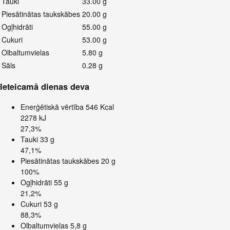
Tauki
33.00 g
Piesātinātas taukskābes
20.00 g
Ogļhidrāti
55.00 g
Cukuri
53.00 g
Olbaltumvielas
5.80 g
Sāls
0.28 g
Ieteicamā dienas deva
Enerģētiskā vērtība
546 Kcal
2278 kJ
27,3%
Tauki
33 g
47,1%
Piesātinātas taukskābes
20 g
100%
Ogļhidrāti
55 g
21,2%
Cukuri
53 g
88,3%
Olbaltumvielas
5,8 g