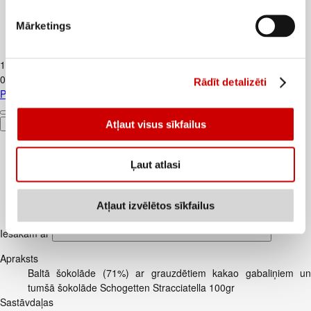
Mārketings
Piens TERE 2,5% 1,5L
1
.
37
€
0,91€/l
Rādīt detalizēti
Piens TERE 2,5% 1,5L
Atļaut visus sīkfailus
Pievienot
Ļaut atlasi
Atļaut izvēlētos sīkfailus
Iesakām ar
Apraksts
Baltā šokolāde (71%) ar grauzdētiem kakao gabaliņiem un
tumšā šokolāde Schogetten Stracciatella 100gr
Sastāvdaļas