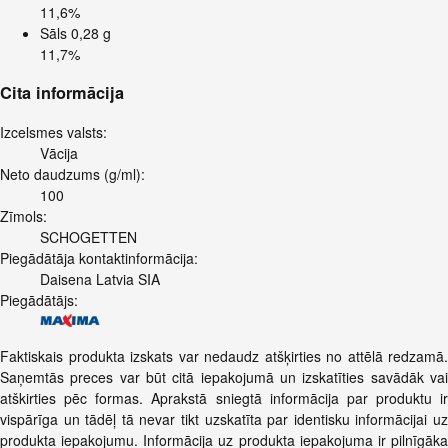
11,6%
Sāls
0,28 g
11,7%
Cita informācija
Izcelsmes valsts:
Vācija
Neto daudzums (g/ml):
100
Zīmols:
SCHOGETTEN
Piegādātāja kontaktinformācija:
Daisena Latvia SIA
Piegādātājs:
Faktiskais produkta izskats var nedaudz atšķirties no attēlā redzamā.
Saņemtās preces var būt citā iepakojumā un izskatīties savādāk vai
atškirties pēc formas. Aprakstā sniegtā informācija par produktu ir
vispārīga un tādēļ tā nevar tikt uzskatīta par identisku informācijai uz
produkta iepakojumu. Informācija uz produkta iepakojuma ir pilnīgāka