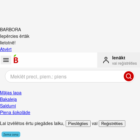
BARBORA
Iepērcies ērtāk
lietotnē!
Atvērt
Ienākt
vai reģistrēties
Mājas lapa
Bakaleja
Saldumi
Piena šokolāde
Lai izvēlētos ērtu piegādes laiku
,
vai
Pieslēgties
Reģistrēties