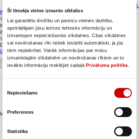
Gāzēts dzēriens COCA-COLA 1,5L
Šī tīmekļa vietne izmanto sīkfailus
PET D
1
.
39
€
Lai garantētu drošību un pareizu vietnes darbību,
0,93€/l
apstrādājam jūsu ierīces tehnisko informāciju un
2
.
65
€
izmantojam nepieciešamās sīkdatnes. Citas sīkdatnes
1,77€/l
vai novērošanas rīki netiek iestatīti automātiski, ja jūs
Depozīts
0,10
€
tiem nepiekrītat. Vairāk informācijas par mūsu
Gāzēts dzēriens COCA-COLA 1,5L PET D
izmantotajām sīkdatnēm un novērošanas rīkiem un to
ievākto informāciju meklējiet sadaļā
Privātuma politika
.
Pievienot
Piekrišanas
Nepieciešams
izvēle
Preferences
Iesakām ar
Statistika