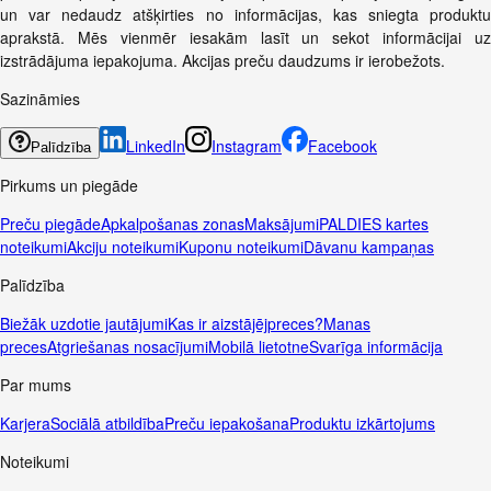
un var nedaudz atšķirties no informācijas, kas sniegta produktu
aprakstā. Mēs vienmēr iesakām lasīt un sekot informācijai uz
izstrādājuma iepakojuma. Akcijas preču daudzums ir ierobežots.
Sazināmies
LinkedIn
Instagram
Facebook
Palīdzība
Pirkums un piegāde
Preču piegāde
Apkalpošanas zonas
Maksājumi
PALDIES kartes
noteikumi
Akciju noteikumi
Kuponu noteikumi
Dāvanu kampaņas
Palīdzība
Biežāk uzdotie jautājumi
Kas ir aizstājējpreces?
Manas
preces
Atgriešanas nosacījumi
Mobilā lietotne
Svarīga informācija
Par mums
Karjera
Sociālā atbildība
Preču iepakošana
Produktu izkārtojums
Noteikumi