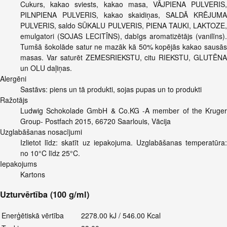
Cukurs, kakao sviests, kakao masa, VĀJPIENA PULVERIS,
PILNPIENA PULVERIS, kakao skaidiņas, SALDĀ KRĒJUMA
PULVERIS, saldo SŪKALU PULVERIS, PIENA TAUKI, LAKTOZE,
emulgatori (SOJAS LECITĪNS), dabīgs aromatizētājs (vanilīns).
Tumšā šokolāde satur ne mazāk kā 50% kopējās kakao sausās
masas. Var saturēt ZEMESRIEKSTU, citu RIEKSTU, GLUTĒNA
un OLU daļiņas.
Alergēni
Sastāvs: piens un tā produkti, sojas pupas un to produkti
Ražotājs
Ludwig Schokolade GmbH & Co.KG -A member of the Kruger
Group- Postfach 2015, 66720 Saarlouis, Vācija
Uzglabāšanas nosacījumi
Izlietot līdz: skatīt uz iepakojuma. Uzglabāšanas temperatūra:
no 10°C līdz 25°C.
Iepakojums
Kartons
Uzturvērtība (100 g/ml)
Enerģētiskā vērtība
2278.00 kJ / 546.00 Kcal