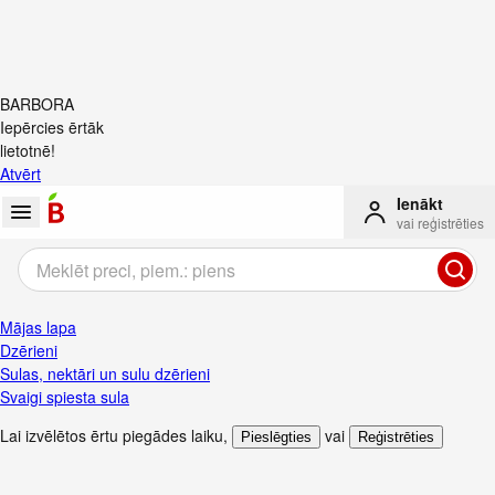
BARBORA
Iepērcies ērtāk
lietotnē!
Atvērt
Ienākt
vai reģistrēties
Mājas lapa
Dzērieni
Sulas, nektāri un sulu dzērieni
Svaigi spiesta sula
Lai izvēlētos ērtu piegādes laiku
,
vai
Pieslēgties
Reģistrēties