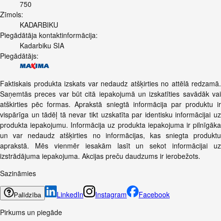
750
Zīmols:
KADARBIKU
Piegādātāja kontaktinformācija:
Kadarbiku SIA
Piegādātājs:
Faktiskais produkta izskats var nedaudz atšķirties no attēlā redzamā.
Saņemtās preces var būt citā iepakojumā un izskatīties savādāk vai
atškirties pēc formas. Aprakstā sniegtā informācija par produktu ir
vispārīga un tādēļ tā nevar tikt uzskatīta par identisku informācijai uz
produkta iepakojumu. Informācija uz produkta iepakojuma ir pilnīgāka
un var nedaudz atšķirties no informācijas, kas sniegta produktu
aprakstā. Mēs vienmēr iesakām lasīt un sekot informācijai uz
izstrādājuma iepakojuma. Akcijas preču daudzums ir ierobežots.
Sazināmies
LinkedIn
Instagram
Facebook
Palīdzība
Pirkums un piegāde