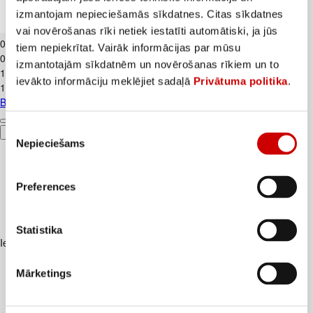
izmantojam nepieciešamās sīkdatnes. Citas sīkdatnes
Banāni CAVENDISH kg
vai novērošanas rīki netiek iestatīti automātiski, ja jūs
0
.
89
€
tiem nepiekrītat. Vairāk informācijas par mūsu
0,89€/kg
izmantotajām sīkdatnēm un novērošanas rīkiem un to
1
.
19
€
ievākto informāciju meklējiet sadaļā
Privātuma politika
.
1,19€/kg
Banāni CAVENDISH kg
Piekrišanas
Pievienot
Nepieciešams
izvēle
Preferences
Statistika
Iesakām ar
Mārketings