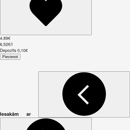
4
.
89
€
6,52€/l
Depozīts
0,10
€
Pievienot
Iesakām ar