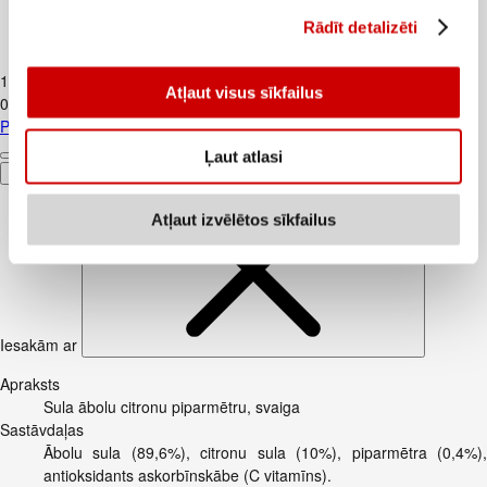
Rādīt detalizēti
Piens TERE 2,5% 1,5L
1
.
37
€
Atļaut visus sīkfailus
0,91€/l
Piens TERE 2,5% 1,5L
Ļaut atlasi
Pievienot
Atļaut izvēlētos sīkfailus
Iesakām ar
Apraksts
Sula ābolu citronu piparmētru, svaiga
Sastāvdaļas
Ābolu sula (89,6%), citronu sula (10%), piparmētra (0,4%),
antioksidants askorbīnskābe (C vitamīns).