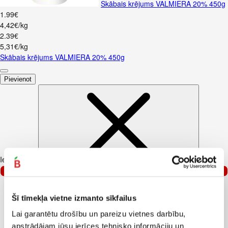
Skābais krējums VALMIERA 20% 450g
1
.
99
€
4,42€/kg
2
.
39
€
5,31€/kg
Skābais krējums VALMIERA 20% 450g
Pievienot
Iesakām ar
–25%
Šī tīmekļa vietne izmanto sīkfailus
Lai garantētu drošību un pareizu vietnes darbību,
apstrādājam jūsu ierīces tehnisko informāciju un