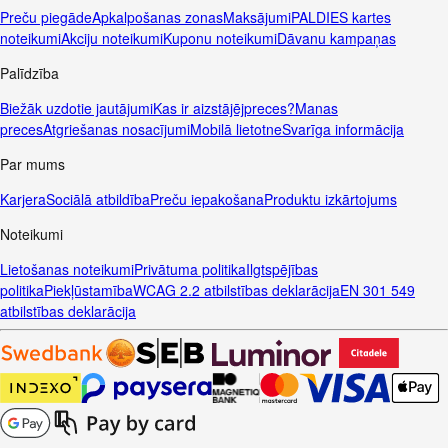
Preču piegāde
Apkalpošanas zonas
Maksājumi
PALDIES kartes
noteikumi
Akciju noteikumi
Kuponu noteikumi
Dāvanu kampaņas
Palīdzība
Biežāk uzdotie jautājumi
Kas ir aizstājējpreces?
Manas
preces
Atgriešanas nosacījumi
Mobilā lietotne
Svarīga informācija
Par mums
Karjera
Sociālā atbildība
Preču iepakošana
Produktu izkārtojums
Noteikumi
Lietošanas noteikumi
Privātuma politika
Ilgtspējības
politika
Piekļūstamība
WCAG 2.2 atbilstības deklarācija
EN 301 549
atbilstības deklarācija