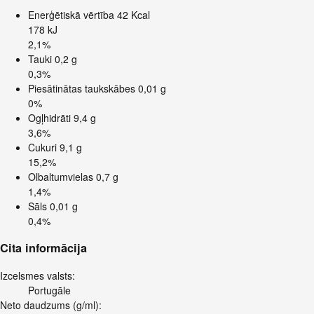
Enerģētiskā vērtība
42 Kcal
178 kJ
2,1%
Tauki
0,2 g
0,3%
Piesātinātas taukskābes
0,01 g
0%
Ogļhidrāti
9,4 g
3,6%
Cukuri
9,1 g
15,2%
Olbaltumvielas
0,7 g
1,4%
Sāls
0,01 g
0,4%
Cita informācija
Izcelsmes valsts:
Portugāle
Neto daudzums (g/ml):