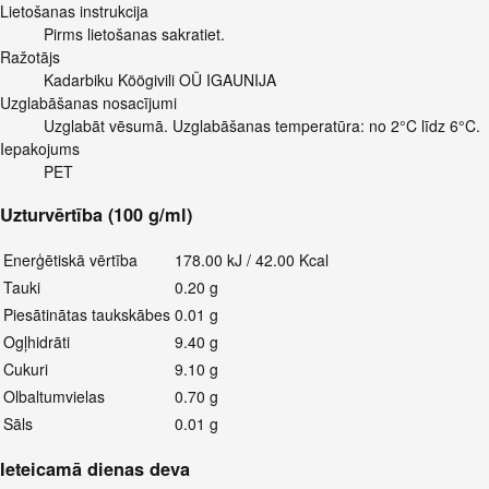
Lietošanas instrukcija
Pirms lietošanas sakratiet.
Ražotājs
Kadarbiku Köögivili OÜ IGAUNIJA
Uzglabāšanas nosacījumi
Uzglabāt vēsumā. Uzglabāšanas temperatūra: no 2°C līdz 6°C.
Iepakojums
PET
Uzturvērtība (100 g/ml)
Enerģētiskā vērtība
178.00 kJ / 42.00 Kcal
Tauki
0.20 g
Piesātinātas taukskābes
0.01 g
Ogļhidrāti
9.40 g
Cukuri
9.10 g
Olbaltumvielas
0.70 g
Sāls
0.01 g
Ieteicamā dienas deva