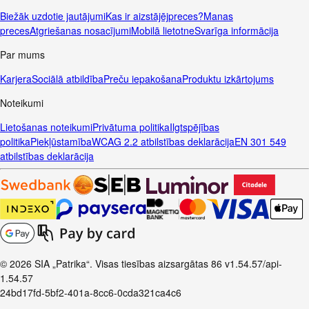
Biežāk uzdotie jautājumi
Kas ir aizstājējpreces?
Manas
preces
Atgriešanas nosacījumi
Mobilā lietotne
Svarīga informācija
Par mums
Karjera
Sociālā atbildība
Preču iepakošana
Produktu izkārtojums
Noteikumi
Lietošanas noteikumi
Privātuma politika
Ilgtspējības
politika
Piekļūstamība
WCAG 2.2 atbilstības deklarācija
EN 301 549
atbilstības deklarācija
© 2026 SIA „Patrika“. Visas tiesības aizsargātas
86
v1.54.57
/api-
1.54.57
24bd17fd-5bf2-401a-8cc6-0cda321ca4c6