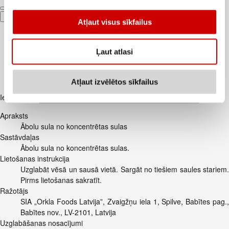
Pievienot
Atļaut visus sīkfailus
Ļaut atlasi
Atļaut izvēlētos sīkfailus
Iesakām ar
Apraksts
Ābolu sula no koncentrētas sulas
Sastāvdaļas
Ābolu sula no koncentrētas sulas.
Lietošanas instrukcija
Uzglabāt vēsā un sausā vietā. Sargāt no tiešiem saules stariem.
Pirms lietošanas sakratīt.
Ražotājs
SIA „Orkla Foods Latvija”, Zvaigžņu iela 1, Spilve, Babītes pag.,
Babītes nov., LV-2101, Latvija
Uzglabāšanas nosacījumi