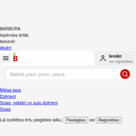
BARBORA
Iepērcies ērtāk
lietotnē!
Atvērt
Ienākt
vai reģistrēties
Mājas lapa
Dzērieni
Sulas, nektāri un sulu dzērieni
Sulas
Lai izvēlētos ērtu piegādes laiku
,
vai
Pieslēgties
Reģistrēties