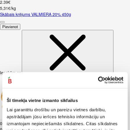
2
.
39
€
5,31€/kg
Skābais krējums VALMIERA 20% 450g
Pievienot
Iesakām ar
Šī tīmekļa vietne izmanto sīkfailus
Lai garantētu drošību un pareizu vietnes darbību,
apstrādājam jūsu ierīces tehnisko informāciju un
Kartupeļi JAUNIE dzeltenie fas. kg
0
.
69
€
izmantojam nepieciešamās sīkdatnes. Citas sīkdatnes
0,69€/kg