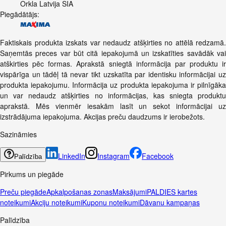
Orkla Latvija SIA
Piegādātājs:
Faktiskais produkta izskats var nedaudz atšķirties no attēlā redzamā.
Saņemtās preces var būt citā iepakojumā un izskatīties savādāk vai
atškirties pēc formas. Aprakstā sniegtā informācija par produktu ir
vispārīga un tādēļ tā nevar tikt uzskatīta par identisku informācijai uz
produkta iepakojumu. Informācija uz produkta iepakojuma ir pilnīgāka
un var nedaudz atšķirties no informācijas, kas sniegta produktu
aprakstā. Mēs vienmēr iesakām lasīt un sekot informācijai uz
izstrādājuma iepakojuma. Akcijas preču daudzums ir ierobežots.
Sazināmies
LinkedIn
Instagram
Facebook
Palīdzība
Pirkums un piegāde
Preču piegāde
Apkalpošanas zonas
Maksājumi
PALDIES kartes
noteikumi
Akciju noteikumi
Kuponu noteikumi
Dāvanu kampaņas
Palīdzība