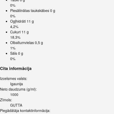
0%
Piesātinātas taukskābes
0 g
0%
Ogļhidrāti
11 g
4,2%
Cukuri
11 g
18,3%
Olbaltumvielas
0,5 g
1%
Sāls
0 g
0%
Cita informācija
Izcelsmes valsts:
Igaunija
Neto daudzums (g/ml):
1000
Zīmols:
GUTTA
Piegādātāja kontaktinformācija: