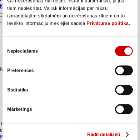
vai novērošanas rīki netiek iestatīti automātiski, ja jūs
Kartupeļi JAUNIE dzeltenie fas. kg
tiem nepiekrītat. Vairāk informācijas par mūsu
izmantotajām sīkdatnēm un novērošanas rīkiem un to
Pievienot
ievākto informāciju meklējiet sadaļā
Privātuma politika
.
Piekrišanas
Nepieciešams
izvēle
Iesakām ar
Preferences
Statistika
Mārketings
Piens TERE 2,5% 1,5L
1
.
37
€
0,91€/l
Rādīt detalizēti
Piens TERE 2,5% 1,5L