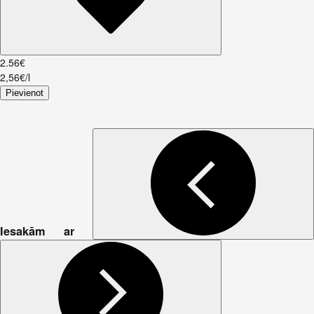
2
.
56
€
2,56€/l
Pievienot
Iesakām ar