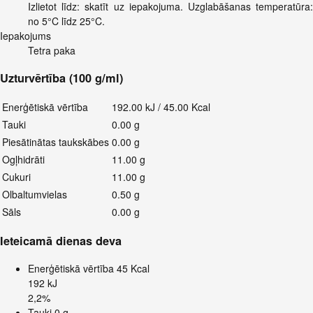
Izlietot līdz: skatīt uz iepakojuma. Uzglabāšanas temperatūra:
no 5°C līdz 25°C.
Iepakojums
Tetra paka
Uzturvērtība (100 g/ml)
Enerģētiskā vērtība
192.00 kJ / 45.00 Kcal
Tauki
0.00 g
Piesātinātas taukskābes
0.00 g
Ogļhidrāti
11.00 g
Cukuri
11.00 g
Olbaltumvielas
0.50 g
Sāls
0.00 g
Ieteicamā dienas deva
Enerģētiskā vērtība
45 Kcal
192 kJ
2,2%
Tauki
0 g