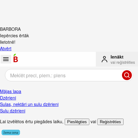
BARBORA
Iepērcies ērtāk
lietotnē!
Atvērt
Ienākt
vai reģistrēties
Mājas lapa
Dzērieni
Sulas, nektāri un sulu dzērieni
Sulu dzērieni
Lai izvēlētos ērtu piegādes laiku
,
vai
Pieslēgties
Reģistrēties