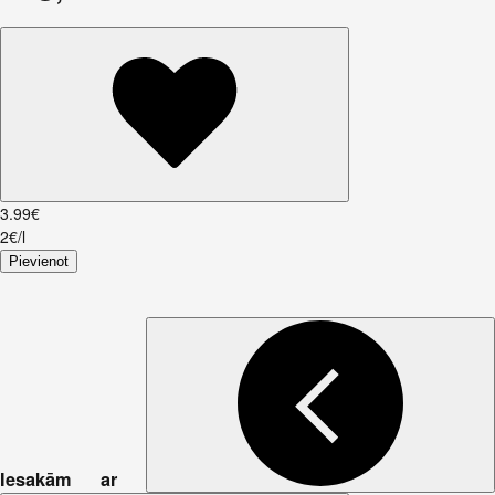
3
.
99
€
2€/l
Pievienot
Iesakām ar