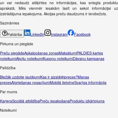
un var nedaudz atšķirties no informācijas, kas sniegta produktu
aprakstā. Mēs vienmēr iesakām lasīt un sekot informācijai uz
izstrādājuma iepakojuma. Akcijas preču daudzums ir ierobežots.
Sazināmies
LinkedIn
Instagram
Facebook
Palīdzība
Pirkums un piegāde
Preču piegāde
Apkalpošanas zonas
Maksājumi
PALDIES kartes
noteikumi
Akciju noteikumi
Kuponu noteikumi
Dāvanu kampaņas
Palīdzība
Biežāk uzdotie jautājumi
Kas ir aizstājējpreces?
Manas
preces
Atgriešanas nosacījumi
Mobilā lietotne
Svarīga informācija
Par mums
Karjera
Sociālā atbildība
Preču iepakošana
Produktu izkārtojums
Noteikumi