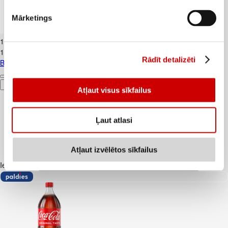
Mārketings
Banāni CAVENDISH kg
1
.
19
€
1,19€/kg
Rādīt detalizēti
Banāni CAVENDISH kg
Pievienot
Atļaut visus sīkfailus
Ļaut atlasi
Atļaut izvēlētos sīkfailus
Iesakām ar