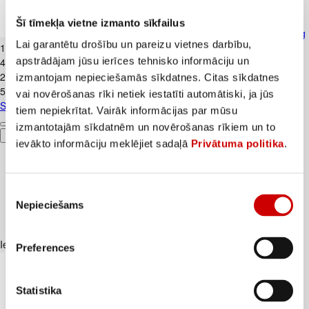
Šī tīmekļa vietne izmanto sīkfailus
Skābais krējums VALMIERA 20% 450g
Lai garantētu drošību un pareizu vietnes darbību,
1
.
99
€
apstrādājam jūsu ierīces tehnisko informāciju un
4,42€/kg
2
.
39
€
izmantojam nepieciešamās sīkdatnes. Citas sīkdatnes
5,31€/kg
vai novērošanas rīki netiek iestatīti automātiski, ja jūs
Skābais krējums VALMIERA 20% 450g
tiem nepiekrītat. Vairāk informācijas par mūsu
izmantotajām sīkdatnēm un novērošanas rīkiem un to
Pievienot
ievākto informāciju meklējiet sadaļā
Privātuma politika
.
Piekrišanas
Nepieciešams
izvēle
Iesakām ar
Preferences
Statistika