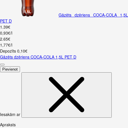
Gāzēts dzēriens COCA-COLA 1,5L
PET D
1
.
39
€
0,93€/l
2
.
65
€
1,77€/l
Depozīts
0,10
€
Gāzēts dzēriens COCA-COLA 1,5L PET D
Pievienot
Iesakām ar
Apraksts