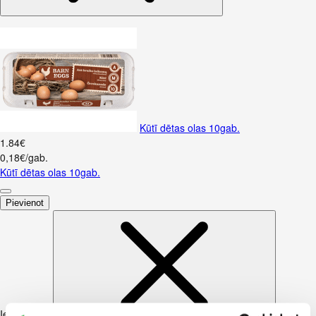
Kūtī dētas olas 10gab.
1
.
84
€
0,18€/gab.
Kūtī dētas olas 10gab.
Pievienot
Iesakām ar