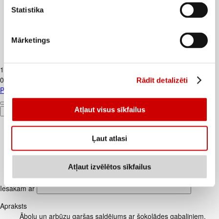
Statistika
Mārketings
Piens TERE 2,5% 1,5L
1
.
37
€
0,91€/l
Rādīt detalizēti
Piens TERE 2,5% 1,5L
Atļaut visus sīkfailus
Pievienot
Ļaut atlasi
Atļaut izvēlētos sīkfailus
Iesakām ar
Apraksts
Ābolu un arbūzu garšas saldējums ar šokolādes gabaliņiem.