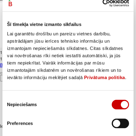
Šī tīmekļa vietne izmanto sīkfailus
Lai garantētu drošību un pareizu vietnes darbību,
apstrādājam jūsu ierīces tehnisko informāciju un
Banāni CAVENDISH kg
izmantojam nepieciešamās sīkdatnes. Citas sīkdatnes
1
.
19
€
vai novērošanas rīki netiek iestatīti automātiski, ja jūs
1,19€/kg
tiem nepiekrītat. Vairāk informācijas par mūsu
Banāni CAVENDISH kg
izmantotajām sīkdatnēm un novērošanas rīkiem un to
ievākto informāciju meklējiet sadaļā
Privātuma politika
.
Pievienot
Piekrišanas
Nepieciešams
izvēle
Preferences
Iesakām ar