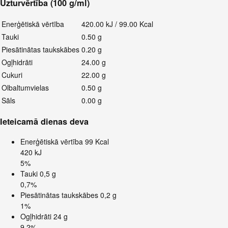
Uzturvērtība (100 g/ml)
Enerģētiskā vērtība
420.00 kJ / 99.00 Kcal
Tauki
0.50 g
Piesātinātas taukskābes
0.20 g
Ogļhidrāti
24.00 g
Cukuri
22.00 g
Olbaltumvielas
0.50 g
Sāls
0.00 g
Ieteicamā dienas deva
Enerģētiskā vērtība
99 Kcal
420 kJ
5%
Tauki
0,5 g
0,7%
Piesātinātas taukskābes
0,2 g
1%
Ogļhidrāti
24 g
9,2%