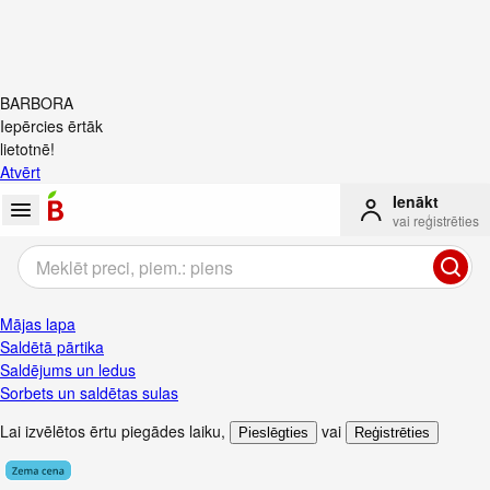
BARBORA
Iepērcies ērtāk
lietotnē!
Atvērt
Ienākt
vai reģistrēties
Mājas lapa
Saldētā pārtika
Saldējums un ledus
Sorbets un saldētas sulas
Lai izvēlētos ērtu piegādes laiku
,
vai
Pieslēgties
Reģistrēties