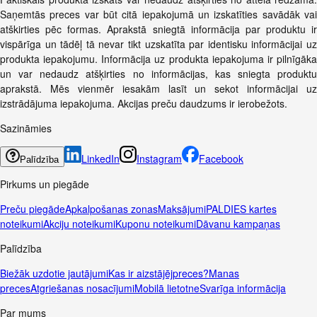
Saņemtās preces var būt citā iepakojumā un izskatīties savādāk vai
atškirties pēc formas. Aprakstā sniegtā informācija par produktu ir
vispārīga un tādēļ tā nevar tikt uzskatīta par identisku informācijai uz
produkta iepakojumu. Informācija uz produkta iepakojuma ir pilnīgāka
un var nedaudz atšķirties no informācijas, kas sniegta produktu
aprakstā. Mēs vienmēr iesakām lasīt un sekot informācijai uz
izstrādājuma iepakojuma. Akcijas preču daudzums ir ierobežots.
Sazināmies
LinkedIn
Instagram
Facebook
Palīdzība
Pirkums un piegāde
Preču piegāde
Apkalpošanas zonas
Maksājumi
PALDIES kartes
noteikumi
Akciju noteikumi
Kuponu noteikumi
Dāvanu kampaņas
Palīdzība
Biežāk uzdotie jautājumi
Kas ir aizstājējpreces?
Manas
preces
Atgriešanas nosacījumi
Mobilā lietotne
Svarīga informācija
Par mums