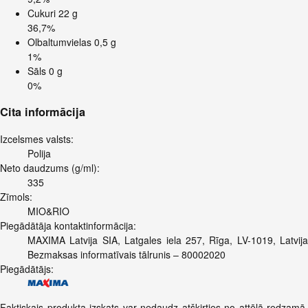
Cukuri
22 g
36,7%
Olbaltumvielas
0,5 g
1%
Sāls
0 g
0%
Cita informācija
Izcelsmes valsts:
Polija
Neto daudzums (g/ml):
335
Zīmols:
MIO&RIO
Piegādātāja kontaktinformācija:
MAXIMA Latvija SIA, Latgales iela 257, Rīga, LV-1019, Latvija
Bezmaksas informatīvais tālrunis – 80002020
Piegādātājs:
Faktiskais produkta izskats var nedaudz atšķirties no attēlā redzamā.