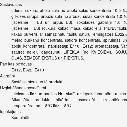
Sastāvdaļas
ūdens, cukurs, ābolu sula no ābolu sulas koncentrāta 10,5 %,
glikozes sīrups, arbūzu sula no arbūzu sulas koncentrāta 1,0 %
(izcelsme – ES un ārpus ES), šokolādes gabaliņi 1,0 %
(izcelsme – ES) (cukurs, kakao masa, kakao eļļa, PIENA tauki,
kakao pulveris ar samazinātu tauku saturu, emulgators E322),
melno burkānu koncentrāts, saflora koncentrāts, spirulīnas un
ābolu koncentrāts, stabilizētāji: E410, E412; aromatizētāji. Var
saturēt nelielu daudzumu LIPEKĻA (no KVIEŠIEM), SOJU,
OLAS, ZEMESRIEKSTUS un RIEKSTUS.
Pārtikas piedevas
E412, E322, E410
Alergēni
Sastāvs: piens un tā produkti
Uzglabāšanas nosacījumi
Ieteicams līdz un partijas Nr.: skatīt uz iepakojuma sānu malas.
Atkausētu produktu atkārtoti nesasaldēt. Uzglabāšanas
temperatūra: no -18°C līdz -18°C.
Iepakojums
Kombinēts