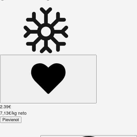
2
.
39
€
7,13€/kg neto
Pievienot